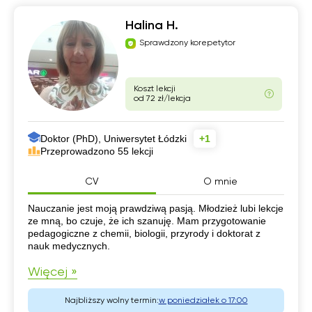
Halina H.
Sprawdzony korepetytor
Koszt lekcji
od 72 zł/lekcja
Doktor (PhD), Uniwersytet Łódzki
+1
Przeprowadzono 55 lekcji
CV
O mnie
CV
Nauczanie jest moją prawdziwą pasją. Młodzież lubi lekcje
ze mną, bo czuje, że ich szanuję. Mam przygotowanie
pedagogiczne z chemii, biologii, przyrody i doktorat z
nauk medycznych.
Więcej »
Najbliższy wolny termin:
w poniedziałek o 17:00