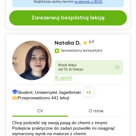
Najbliższy wolny termin:
w wtorek o 18:00
Zarezerwuj bezpłatną lekcję
4.9
Natalia D.
Sprawdzony korepetytor
Koszt lekcji
od 72 zł/lekcja
(8 opinii)
Student, Uniwersytet Jagielloński
+1
Przeprowadzono 441 lekcji
CV
O mnie
CV
Chcę podzielić się swoją pasją do chemii z innymi.
Podejście praktyczne do zadań pozwoliło mi osiągnąć
wymarzony wynik na maturze z chemii.