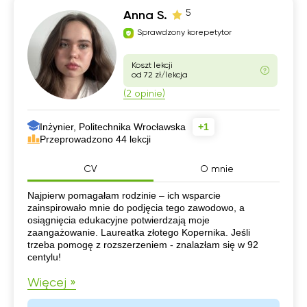
5
Anna S.
Sprawdzony korepetytor
Koszt lekcji
od 72 zł/lekcja
(2 opinie)
Inżynier, Politechnika Wrocławska
+1
Przeprowadzono 44 lekcji
CV
O mnie
CV
Najpierw pomagałam rodzinie – ich wsparcie
zainspirowało mnie do podjęcia tego zawodowo, a
osiągnięcia edukacyjne potwierdzają moje
zaangażowanie. Laureatka złotego Kopernika. Jeśli
trzeba pomogę z rozszerzeniem - znalazłam się w 92
centylu!
Więcej »