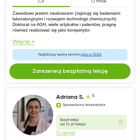
CV
O mnie
CV
Zawodowo jestem naukowcem (zajmuję się badaniami
laboratoryjnymi i rozwojem technologii chemicznych).
Doktorat na AGH, wiele artykułów i patentów, pragnę
również realizować się jako korepetytor.
Więcej »
Najbliższy wolny termin:
jutro o 13:00
Zarezerwuj bezpłatną lekcję
5
Adriana S.
Sprawdzony korepetytor
Koszt lekcji
od 72 zł/lekcja
(2 opinie)