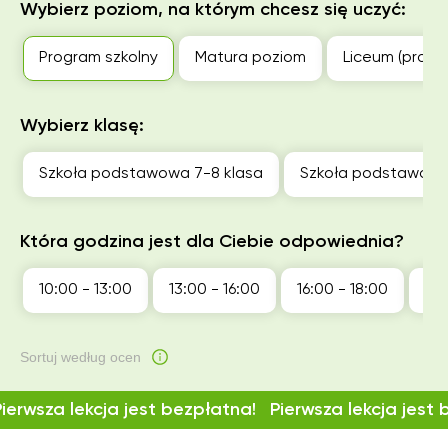
Wybierz poziom, na którym chcesz się uczyć:
Program szkolny
Matura poziom
Liceum (profil
Wybierz klasę:
Szkoła podstawowa 7-8 klasa
Szkoła podstawowa
Która godzina jest dla Ciebie odpowiednia?
10:00 - 13:00
13:00 - 16:00
16:00 - 18:00
18:
Sortuj według ocen
Pierwsza lekcja jest bezpłatna!
Pierwsza lekcja jest