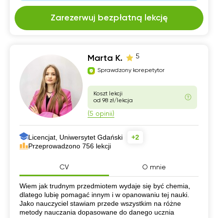
Zarezerwuj bezpłatną lekcję
5
Marta K.
Sprawdzony korepetytor
Koszt lekcji
od 98 zł/lekcja
(5 opinii)
Licencjat, Uniwersytet Gdański
+2
Przeprowadzono 756 lekcji
CV
O mnie
CV
Wiem jak trudnym przedmiotem wydaje się być chemia,
dlatego lubię pomagać innym i w opanowaniu tej nauki.
Jako nauczyciel stawiam przede wszystkim na różne
metody nauczania dopasowane do danego ucznia