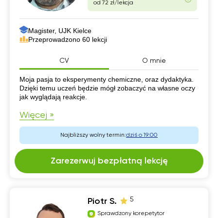
od 72 zł/lekcja
Magister, UJK Kielce
Przeprowadzono 60 lekcji
CV
O mnie
CV
Moja pasja to eksperymenty chemiczne, oraz dydaktyka.
Dzięki temu uczeń będzie mógł zobaczyć na własne oczy
jak wyglądają reakcje.
Więcej »
Najbliższy wolny termin:
dziś o 19:00
Zarezerwuj bezpłatną lekcję
5
Piotr S.
Sprawdzony korepetytor