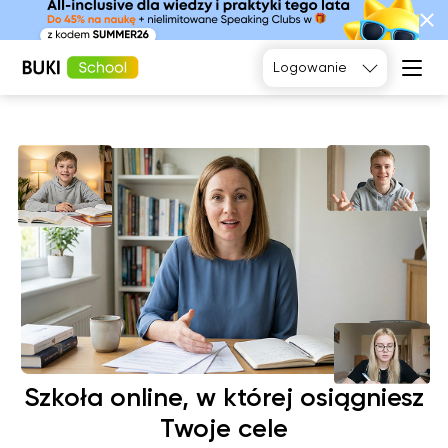
Tak, poproszę
Logowanie
Język
angielski
Matematyka
Język
Fizyka
francuski
Język polski
Język
niemiecki
Chemia
Język
Biologia
hiszpański
Szkoła online, w której osiągniesz
Twoje cele