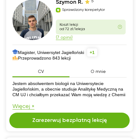
5
Szymon R.
Sprawdzony korepetytor
Koszt lekcji
od 72 zł/lekcja
(7 opinii)
Magister, Uniwersytet Jagielloński
+1
Przeprowadzono 843 lekcji
CV
O mnie
CV
Jestem absolwentem biologii na Uniwersytecie
Jagiellońskim, a obecnie studiuje Analitykę Medyczną na
CM UJ i chciałbym przekazać Wam moją wiedzę z Chemii
Więcej »
Zarezerwuj bezpłatną lekcję