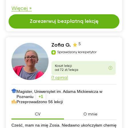
Więcej »
Zarezerwuj bezpłatną lekcję
5
Zofia G.
Sprawdzony korepetytor
Koszt lekcji
od 72 zł/lekcja
(1 opinia)
Magister, Uniwersytet im. Adama Mickiewicza w
Poznaniu
+1
Przeprowadzono 56 lekcji
CV
O mnie
CV
Cześć, mam na imię Zosia. Niedawno ukończyłam chemię