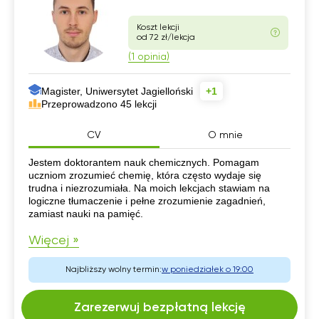
Koszt lekcji
od 72 zł/lekcja
(1 opinia)
Magister, Uniwersytet Jagielloński
+1
Przeprowadzono 45 lekcji
CV
O mnie
CV
Jestem doktorantem nauk chemicznych. Pomagam
uczniom zrozumieć chemię, która często wydaje się
trudna i niezrozumiała. Na moich lekcjach stawiam na
logiczne tłumaczenie i pełne zrozumienie zagadnień,
zamiast nauki na pamięć.
Więcej »
Najbliższy wolny termin:
w poniedziałek o 19:00
Zarezerwuj bezpłatną lekcję