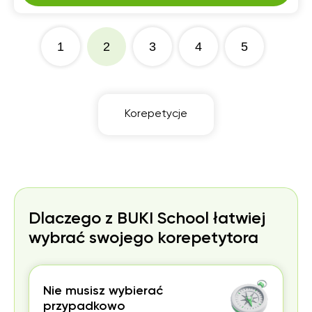
1
2
3
4
5
Korepetycje
Dlaczego z BUKI School łatwiej
wybrać swojego korepetytora
Nie musisz wybierać
przypadkowo