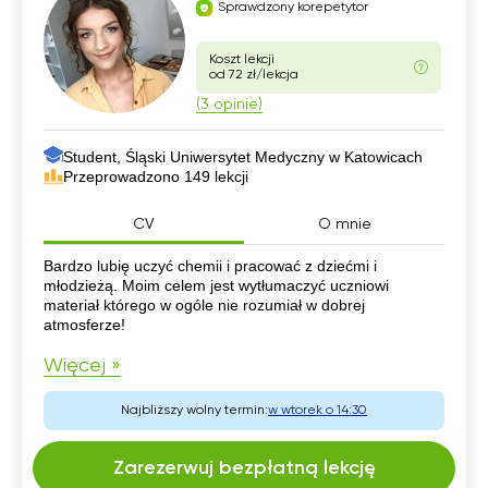
Sprawdzony korepetytor
Koszt lekcji
od 72 zł/lekcja
(3 opinie)
Student, Śląski Uniwersytet Medyczny w Katowicach
Przeprowadzono 149 lekcji
CV
O mnie
CV
Bardzo lubię uczyć chemii i pracować z dziećmi i
młodzieżą. Moim celem jest wytłumaczyć uczniowi
materiał którego w ogóle nie rozumiał w dobrej
atmosferze!
Więcej »
Najbliższy wolny termin:
w wtorek o 14:30
Zarezerwuj bezpłatną lekcję