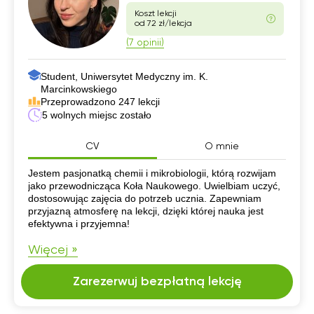
Koszt lekcji
od 72 zł/lekcja
(7 opinii)
Student, Uniwersytet Medyczny im. K.
Marcinkowskiego
Przeprowadzono 247 lekcji
5 wolnych miejsc zostało
CV
O mnie
CV
Jestem pasjonatką chemii i mikrobiologii, którą rozwijam
jako przewodnicząca Koła Naukowego. Uwielbiam uczyć,
dostosowując zajęcia do potrzeb ucznia. Zapewniam
przyjazną atmosferę na lekcji, dzięki której nauka jest
efektywna i przyjemna!
Więcej »
Zarezerwuj bezpłatną lekcję