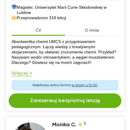
Magister, Uniwersytet Marii Curie-Skłodowskiej w
Lublinie
Przeprowadzono 318 lekcji
CV
O mnie
CV
Absolwentka chemii UMCS z przygotowaniem
pedagogicznym. Łączę wiedzę z kreatywnymi
skojarzeniami, by ułatwiać zrozumienie chemii. Przykład?
Nazywam wodór introwertykiem, a węgiel muszkieterem.
Dlaczego? Dowiesz się na moich zajęciach!
Więcej »
Najbliższy wolny termin:
w środę o 10:00
Zarezerwuj bezpłatną lekcję
5
Monika C.