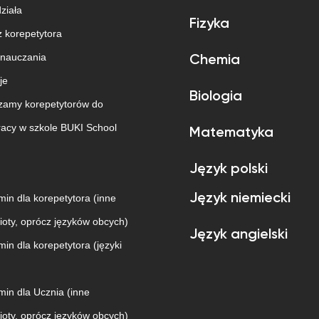
działa
Fizyka
 korepetytora
 nauczania
Chemia
je
Biologia
zamy korepetytorów do
acy w szkole BUKI School
Matematyka
Język polski
Język niemiecki
in dla korepetytora (inne
oty, oprócz języków obcych)
Język angielski
in dla korepetytora (języki
in dla Ucznia (inne
oty, oprócz języków obcych)