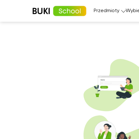
Przedmioty
Wybie
Matematyka
Język angi
Fizyka
Język fran
Język polski
Język nie
Chemia
Język his
Biologia