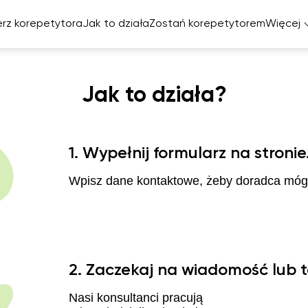
rz korepetytora
Jak to działa
Zostań korepetytorem
Więcej
Jak to działa?
elski
cuski
miecki
1. Wypełnij formularz na stronie
zpański
Wpisz dane kontaktowe, żeby doradca mógł
2. Zaczekaj na wiadomość lub t
Nasi konsultanci pracują