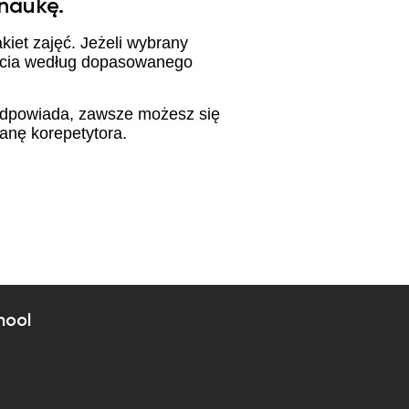
 naukę.
iet zajęć. Jeżeli wybrany
jęcia według dopasowanego
 odpowiada, zawsze możesz się
anę korepetytora.
hool