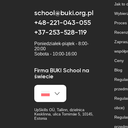
Jak to 
school@buki.org.pl
Wybierz
+48-221-043-055
Proces
+37-253-528-119
Recenz
Zapras
Poniedziałek-piątek - 8:00-
20:00
współpr
Sobota - 10:00-16:00
Ceny
Blog
Firma BUKI School na
świecie
Regulam
przedmi
Regulam
obce)
UpSkills OÜ, Tallinn, dzielnica
Kesklinna, ulica Tornimäe 5, 10145,
Regulam
Estonia
przedmi