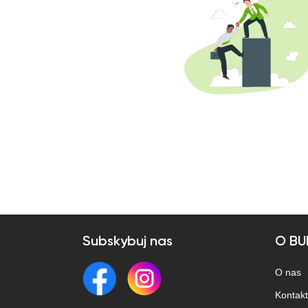
Subskybuj nas
O BU
O nas
Kontakt