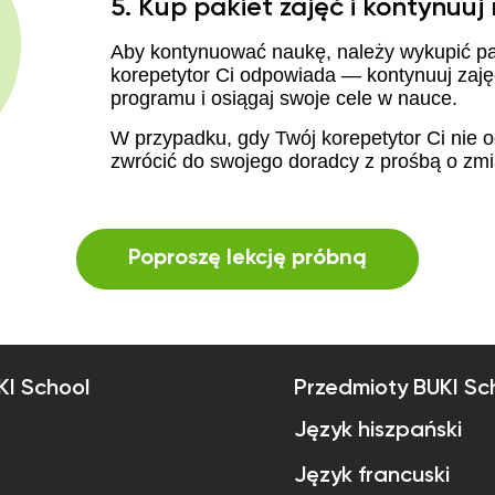
5. Kup pakiet zajęć i kontynuuj
Aby kontynuować naukę, należy wykupić pak
korepetytor Ci odpowiada — kontynuuj za
programu i osiągaj swoje cele w nauce.
W przypadku, gdy Twój korepetytor Ci nie
zwrócić do swojego doradcy z prośbą o zmi
Poproszę lekcję próbną
KI School
Przedmioty BUKI Sc
Język hiszpański
Język francuski