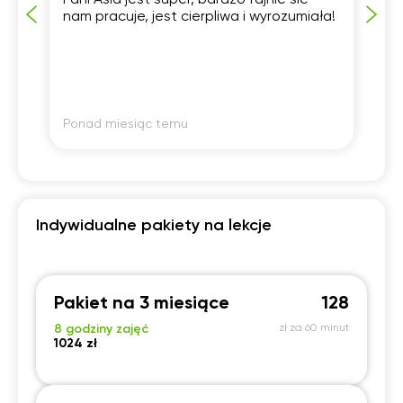
Pani Asia jest super, bardzo fajnie sie
nam pracuje, jest cierpliwa i wyrozumiała!
Ponad miesiąc temu
Po
Indywidualne pakiety na lekcje
Pakiet na 3 miesiące
128
8 godziny zajęć
zł za 60 minut
1024 zł