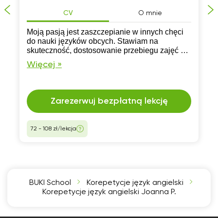
CV
O mnie
Moją pasją jest zaszczepianie w innych chęci
do nauki języków obcych. Stawiam na
skuteczność, dostosowanie przebiegu zajęć do
potrzeb uczniów, maksimum interakcji i
Więcej »
aktywności z ich strony. Pokazuję uczniom, że
umieją więcej niż im się wydaje.
Zarezerwuj bezpłatną lekcję
72 - 108 zł/lekcja
BUKI School
Korepetycje język angielski
Korepetycje język angielski Joanna P.