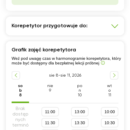
19:30
20:00
Korepetytor przygotowuje do:
20:30
Język angielski
21:00
Grafik zajęć korepetytora
Przygotowanie do olimpiad
Studia zagraniczne
Weź pod uwagę czas w harmonogramie korepetytora, który
C1-C2
Przygotowanie do matury rozszerzonej
może być dostępny dla bezpłatnej lekcji próbnej
Przygotowanie do TOEFL
Przygotowanie do IELTS
sie 8-sie 11, 2026
Szkola średnia (profil rozszerzony)
Konkurs przedmiotowy
Konkurs kuratoryjny
so
nie
po
wt
b
9
n
o
8
10
11
Brak
11:00
13:00
10:00
dostęp
nych
11:30
13:30
10:30
terminó