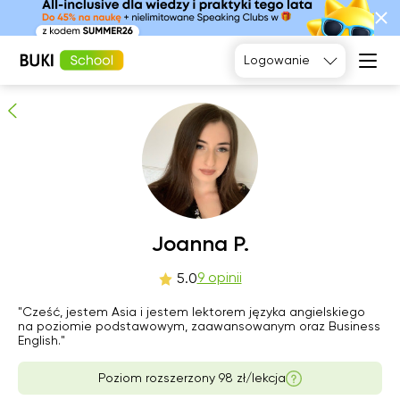
Joanna P.
9
osób poleca
Logowanie
Język
angielski
Matematyka
Język
Fizyka
francuski
Język polski
Język
niemiecki
Chemia
Język
Biologia
sob
Joanna P.
nie
pon
wto
hiszpański
8
9
10
11
9 opinii
5.0
Brak
"Cześć, jestem Asia i jestem lektorem języka angielskiego
11:00
13:00
10:00
dostępnych
na poziomie podstawowym, zaawansowanym oraz Business
terminów
English."
11:30
13:30
10:30
Poziom rozszerzony 98 zł/lekcja
12:00
14:00
11:00