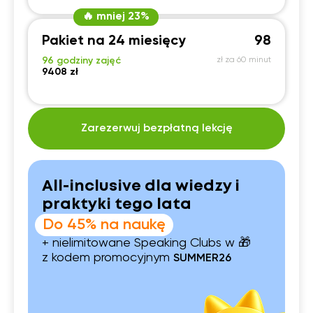
🔥 mniej 23%
Pakiet na 24 miesięcy
98
96 godziny zajęć
zł za 60 minut
9408 zł
Zarezerwuj bezpłatną lekcję
All-inclusive dla wiedzy i
praktyki tego lata
Do 45% na naukę
+ nielimitowane Speaking Clubs w 🎁
z kodem promocyjnym
SUMMER26