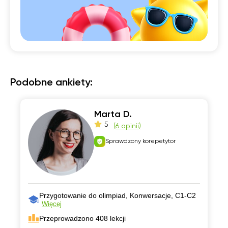
Podobne ankiety:
Marta D.
5
(
6 opinii
)
Sprawdzony korepetytor
Przygotowanie do olimpiad, Konwersacje, C1-C2
Więcej
Przeprowadzono 408 lekcji