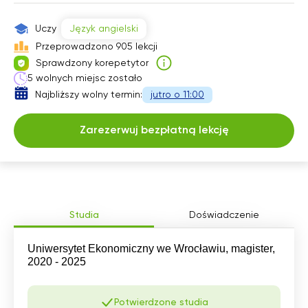
14:30
11:30
Uczy
Język angielski
15:00
12:00
Przeprowadzono 905 lekcji
Sprawdzony korepetytor
15:30
12:30
5 wolnych miejsc zostało
19:30
13:00
Najbliższy wolny termin:
jutro o 11:00
20:00
13:30
Zarezerwuj bezpłatną lekcję
14:00
14:30
15:00
Studia
Doświadczenie
15:30
16:00
Uniwersytet Ekonomiczny we Wrocławiu, magister,
2020 - 2025
16:30
17:00
Potwierdzone studia