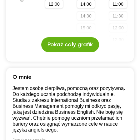
w
12:00
14:00
11:00
14:30
11:30
15:00
12:00
15:30
12:30
Pokaż cały grafik
19:30
13:00
20:00
13:30
14:00
O mnie
14:30
Jestem osobę cierpliwą, pomocną oraz pozytywną.
Do każdego ucznia podchodzę indywidualnie.
15:00
Studia z zakresu International Business oraz
Business Management pomogły mi odkryć pasję,
15:30
jaką jest dziedzina Business English. Nie boję się
wyzwań. Chętnie pomogę uczniom przełamać ich
16:00
bariery oraz osiągnąć wymarzone cele w nauce
języka angielskiego.
16:30