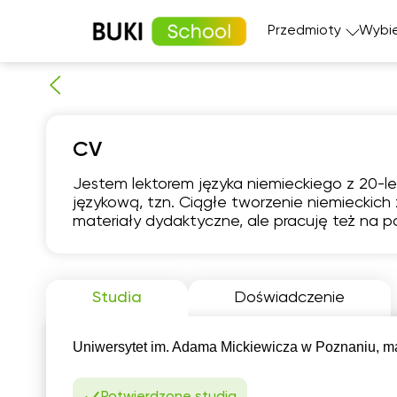
Przedmioty
Wybie
Matematyka
Język angi
CV
Fizyka
Język fran
Język polski
Język nie
Jestem lektorem języka niemieckiego z 20-l
Chemia
Język his
językową, tzn. Ciągłe tworzenie niemieckich
Biologia
materiały dydaktyczne, ale pracuję też na p
pią
7
Studia
Doświadczenie
Brak
B
dostępnych
dos
terminów
ter
Uniwersytet im. Adama Mickiewicza w Poznaniu, ma
Potwierdzone studia