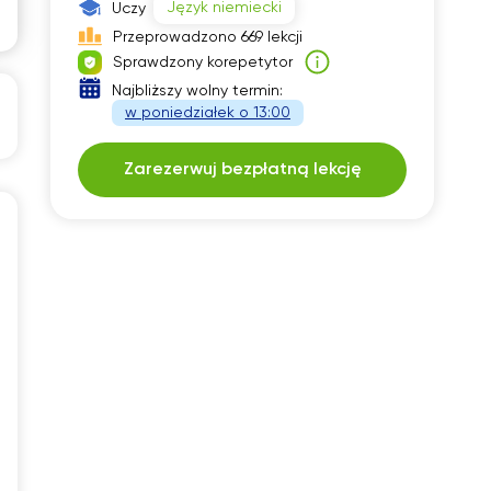
Język niemiecki
Uczy
30
14:30
Przeprowadzono 669 lekcji
Sprawdzony korepetytor
00
15:00
Najbliższy wolny termin:
w poniedziałek o 13:00
Zarezerwuj bezpłatną lekcję