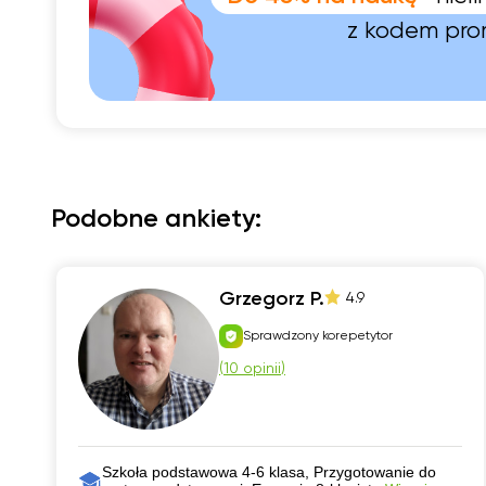
z kodem pr
Podobne ankiety:
Grzegorz P.
4.9
Sprawdzony korepetytor
(
10 opinii
)
Szkoła podstawowa 4-6 klasa, Przygotowanie do