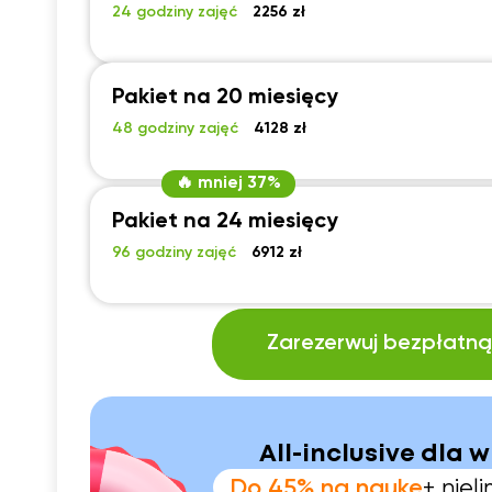
24 godziny zajęć
2256 zł
Pakiet na 20 miesięcy
48 godziny zajęć
4128 zł
🔥 mniej 37%
Pakiet na 24 miesięcy
96 godziny zajęć
6912 zł
Zarezerwuj bezpłatną 
All-inclusive dla w
Do 45% na naukę
+ nie