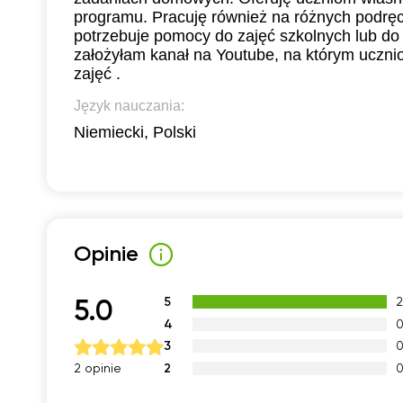
programu. Pracuję również na różnych podręc
potrzebuje pomocy do zajęć szkolnych lub do
założyłam kanał na Youtube, na którym ucznio
zajęć .
Język nauczania:
Niemiecki, Polski
Opinie
5
5.0
4
3
2
2 opinie