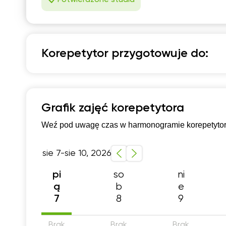
Korepetytor przygotowuje do:
Język niemiecki
Szkoła podstawowa 4-6 klasa
Przygotowani
Grafik zajęć korepetytora
Przygotowanie do olimpiad
Przygotowanie do
Weź pod uwagę czas w harmonogramie korepetytora,
Dla początkujących
Gramatyka
C1-C2
Szkola średnia (profil podstawowy)
sie 7-sie 10, 2026
so
ni
pi
b
e
ą
8
9
7
Brak
Brak
Brak