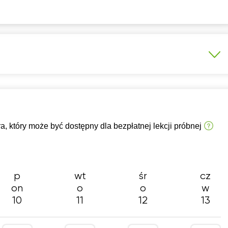
14:30
14:30
14:
15:00
15:00
15:
e do matury podstawowej
Egzamin 8-klasisty
 szkoły
Konwersacje
A1-A2
B1-B2
 który może być dostępny dla bezpłatnej lekcji próbnej
Szkoła podstawowa 7-8 klasa
Dla dorosłych
p
wt
śr
cz
on
o
o
w
10
11
12
13