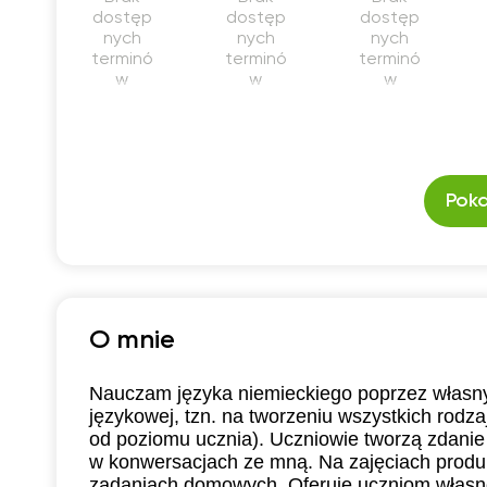
dostęp
dostęp
dostęp
nych
nych
nych
terminó
terminó
terminó
w
w
w
Poka
O mnie
Nauczam języka niemieckiego poprzez własny 
językowej, tzn. na tworzeniu wszystkich rodza
od poziomu ucznia). Uczniowie tworzą zdani
w konwersacjach ze mną. Na zajęciach pro
zadaniach domowych. Oferuję uczniom własn