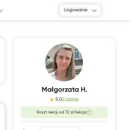
Logowanie
o
czw
2
13
Małgorzata H.
2 opinie
5.0
00
13:00
Koszt lekcji od
72 zł/lekcja
30
13:30
00
14:00