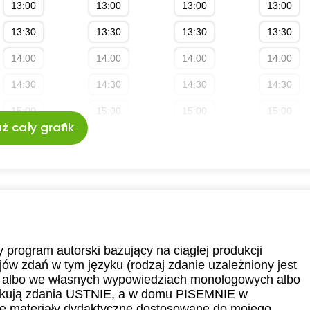
13:00
13:00
13:00
13:00
13:30
13:30
13:30
13:30
14:00
14:00
14:00
14:00
14:30
14:30
14:30
14:30
15:00
15:00
15:00
15:00
ż cały grafik
program autorski bazujący na ciągłej produkcji
jów zdań w tym języku (rodzaj zdanie uzależniony jest
e albo we własnych wypowiedziach monologowych albo
dukują zdania USTNIE, a w domu PISEMNIE w
e materiały dydaktyczne dostosowane do mojego