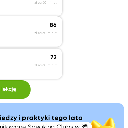
zł za 60 minut
86
zł za 60 minut
72
zł za 60 minut
lekcję
iedzy i praktyki tego lata
limitowane Speaking Clubs w 🎁