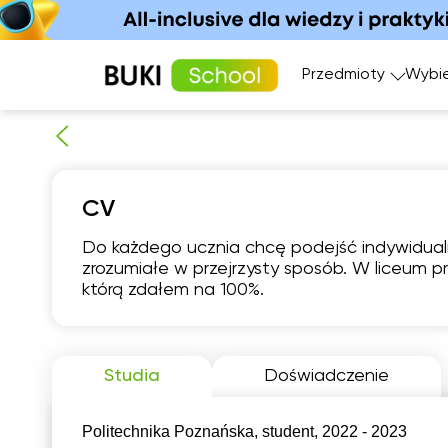
Przedmioty
Wybie
Matematyka
Język angi
CV
Fizyka
Język fran
Język polski
Język nie
Do każdego ucznia chcę podejść indywidualn
Chemia
Język his
zrozumiałe w przejrzysty sposób. W liceum 
sob
Biologia
którą zdałem na 100%.
8
06:00
0
Studia
Doświadczenie
06:30
0
Politechnika Poznańska, student, 2022 - 2023
07:00
0