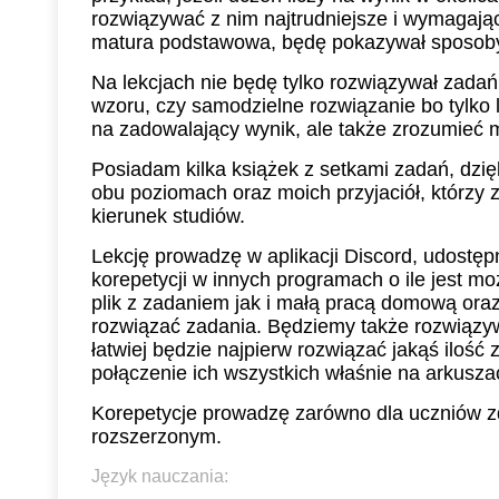
19:00
1
rozwiązywać z nim najtrudniejsze i wymagając
11:30
11:30
11:30
matura podstawowa, będę pokazywał sposoby 
19:30
1
12:00
12:00
12:00
Na lekcjach nie będę tylko rozwiązywał zadań
20:00
2
wzoru, czy samodzielne rozwiązanie bo tylko l
12:30
12:30
12:30
na zadowalający wynik, ale także zrozumieć
20:30
2
13:00
13:00
13:00
Posiadam kilka książek z setkami zadań, dzi
21:00
2
13:30
13:30
13:30
obu poziomach oraz moich przyjaciół, którzy z
kierunek studiów.
14:00
14:00
14:00
Lekcję prowadzę w aplikacji Discord, udostępn
14:30
14:30
14:30
korepetycji w innych programach o ile jest mo
plik z zadaniem jak i małą pracą domową ora
15:00
15:00
15:00
rozwiązać zadania. Będziemy także rozwiązywa
łatwiej będzie najpierw rozwiązać jakąś iloś
15:30
15:30
15:30
połączenie ich wszystkich właśnie na arkusza
16:00
16:00
16:00
Korepetycje prowadzę zarówno dla uczniów z
rozszerzonym.
16:30
16:30
16:30
Język nauczania:
17:00
17:00
17:00