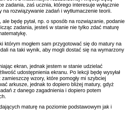
9:00
19:00
19:00
19:00
19:
e zadania, zaś ucznia, którego interesuje wyłącznie
11:30
11:30
11:30
11:30
na rozwiązywanie zadań i wytłumaczenie teorii.
9:30
19:30
19:30
19:30
19:
12:00
12:00
12:00
12:00
, ale będę pytał, np. o sposób na rozwiązanie, podanie
0:00
20:00
20:00
20:00
20:
icząc zadania, jesteś w stanie nie tylko zdać maturę
12:30
12:30
12:30
12:30
 matematykę.
0:30
20:30
20:30
20:30
20:
13:00
13:00
13:00
13:00
ęki którym mogłem sam przygotować się do matury na
1:00
21:00
21:00
21:00
21:
13:30
13:30
13:30
13:30
dali na taki wynik, aby mogli dostać się na wymarzony
14:00
14:00
14:00
14:00
iając ekran, jednak jestem w stanie udzielać
14:30
14:30
14:30
14:30
żliwość udostępnienia ekranu. Po lekcji będę wysyłał
z zamieszczę wzory, które pomogły mi szybciej
15:00
15:00
15:00
15:00
ć arkusze, jednak to dopiero bliżej matury, gdyż
ć zadań z danego zagadnienia i dopiero potem
15:30
15:30
15:30
15:30
ch.
16:00
16:00
16:00
16:00
dających maturę na poziomie podstawowym jak i
16:30
16:30
16:30
16:30
17:00
17:00
17:00
17:00