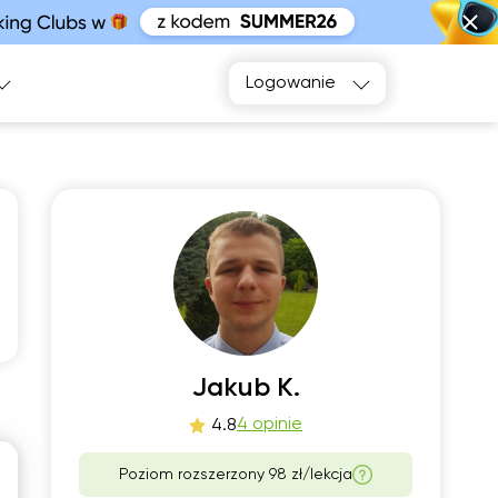
Logowanie
zw
pią
3
14
Jakub K.
00
06:00
4 opinie
4.8
30
06:30
Poziom rozszerzony 98 zł/lekcja
00
07:00