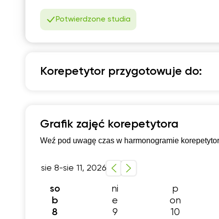
07:30
0
Potwierdzone studia
08:00
0
08:30
0
09:00
0
Korepetytor przygotowuje do:
09:30
0
Matematyka
10:00
1
Przygotowanie do matury rozszerzonej
Grafik zajęć korepetytora
10:30
1
Weź pod uwagę czas w harmonogramie korepetytora,
11:00
1
11:30
1
sie 8-sie 11, 2026
12:00
1
ni
p
so
12:30
1
e
on
b
9
10
8
13:00
1