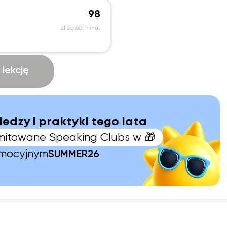
98
zł za 60 minut
lekcję
iedzy i praktyki tego lata
limitowane Speaking Clubs w 🎁
omocyjnym
SUMMER26