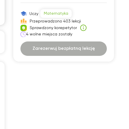
30
07:30
Matematyka
Uczy
00
08:00
Przeprowadzono 403 lekcji
Sprawdzony korepetytor
30
08:30
4 wolne miejsca zostały
00
09:00
Zarezerwuj bezpłatną lekcję
30
09:30
00
10:00
30
10:30
00
11:00
30
11:30
00
12:00
30
12:30
00
13:00