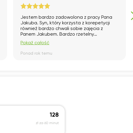
Jestem bardzo zadowolona z pracy Pana
Jakuba. Syn, który korzysta z korepetycji
również bardzo chwali sobie zajęcia z
Panem Jakubem. Bardzo rzetelny
korepetytor. Daję ocenę najwyższą,
Pokaż całość
ponieważ forma przekazywania wiedzy
bardzo dostępna i zrozumiała, bardzo dobry
Ponad rok temu
kontakt. Polecam serdecznie!
128
zł za 60 minut