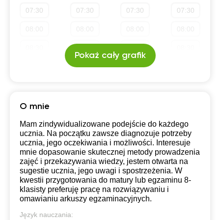
07:30
07:30
07:30
07:30
19:30
19:30
19:30
19:30
08:00
08:00
08:00
08:00
20:00
20:00
20:00
20:00
08:30
08:30
08:30
08:30
20:30
20:30
20:30
20:30
Pokaż cały grafik
09:00
09:00
09:00
09:00
21:00
21:00
21:00
21:00
09:30
09:30
09:30
09:30
10:00
10:00
10:00
10:00
O mnie
10:30
10:30
10:30
10:30
Mam zindywidualizowane podejście do każdego
ucznia. Na początku zawsze diagnozuje potrzeby
11:00
11:00
11:00
11:00
ucznia, jego oczekiwania i możliwości. Interesuje
mnie dopasowanie skutecznej metody prowadzenia
11:30
11:30
11:30
11:30
zajęć i przekazywania wiedzy, jestem otwarta na
sugestie ucznia, jego uwagi i spostrzeżenia. W
12:00
12:00
12:00
12:00
kwestii przygotowania do matury lub egzaminu 8-
klasisty preferuję pracę na rozwiązywaniu i
12:30
12:30
12:30
12:30
omawianiu arkuszy egzaminacyjnych.
Język nauczania:
13:00
13:00
13:00
13:00