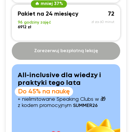
🔥 mniej 37%
Pakiet na 24 miesięcy
72
96 godziny zajęć
zł za 60 minut
6912 zł
Zarezerwuj bezpłatną lekcję
All-inclusive dla wiedzy i
praktyki tego lata
Do 45% na naukę
+ nielimitowane Speaking Clubs w 🎁
z kodem promocyjnym
SUMMER26