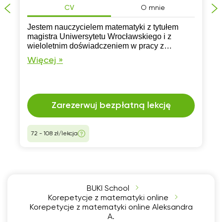
CV
O mnie
Jestem nauczycielem matematyki z tytułem
magistra Uniwersytetu Wrocławskiego i z
wieloletnim doświadczeniem w pracy z
uczniami szkół podstawowych oraz licealistami.
Więcej »
Pomogę zrozumieć materiał szkolny na każdym
poziomie.
Zarezerwuj bezpłatną lekcję
72 - 108 zł/lekcja
BUKI School
Korepetycje z matematyki online
Korepetycje z matematyki online Aleksandra
A.