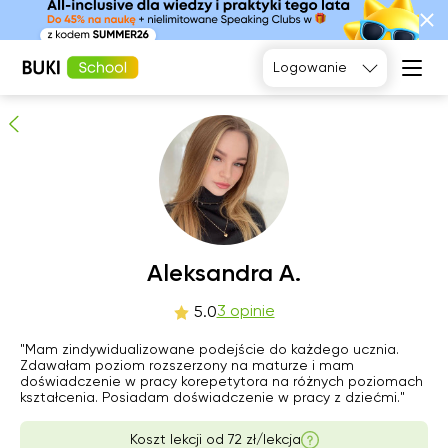
Aleksandra A.
3
osób poleca
Logowanie
Język
angielski
Matematyka
Język
Fizyka
francuski
Język polski
Język
niemiecki
Chemia
Język
Biologia
sob
Aleksandra A.
nie
pon
wto
hiszpański
8
9
10
11
3 opinie
5.0
"Mam zindywidualizowane podejście do każdego ucznia.
06:00
06:00
06:00
06:00
Zdawałam poziom rozszerzony na maturze i mam
doświadczenie w pracy korepetytora na różnych poziomach
06:30
06:30
06:30
06:30
kształcenia. Posiadam doświadczenie w pracy z dziećmi."
07:00
07:00
07:00
07:00
Koszt lekcji od
72 zł/lekcja