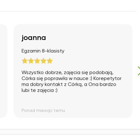
18:00
18:00
18:00
18:00
18:30
18:30
18:30
18:30
19:00
19:00
19:00
19:00
19:30
joanna
19:30
19:30
19:30
20:00
20:00
20:00
20:00
Egzamin 8-klasisty
20:30
20:30
20:30
20:30
21:00
21:00
21:00
21:00
Wszystko dobrze, zajęcia się podobają,
Córka się poprawiła w nauce :) Korepetytor
ma dobry kontakt z Córką, a Ona bardzo
lubi te zajęcia :)
Ponad miesiąc temu