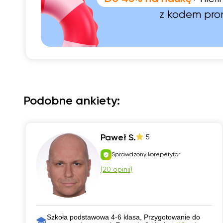
z kodem pr
Podobne ankiety:
Paweł S.
5
Sprawdzony korepetytor
(
20 opinii
)
Szkoła podstawowa 4-6 klasa, Przygotowanie do