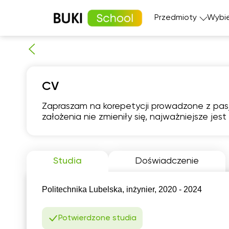
Przedmioty
Wybie
Matematyka
Język angi
CV
Fizyka
Język fran
Język polski
Język nie
Zapraszam na korepetycji prowadzone z pasji 
Chemia
Język his
założenia nie zmieniły się, najważniejsze je
Biologia
śro
5
Studia
Doświadczenie
06:00
0
Politechnika Lubelska, inżynier, 2020 - 2024
06:30
0
Potwierdzone studia
07:00
0