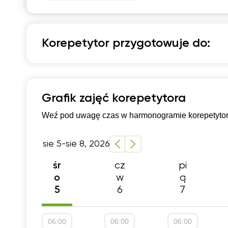
07:30
0
08:00
0
Korepetytor przygotowuje do:
08:30
0
Matematyka
09:00
0
09:30
0
Szkoła podstawowa 4-6 klasa
Przygotowani
Grafik zajęć korepetytora
10:00
1
Szkoła podstawowa 7-8 klasa
Szkola średnia
Weź pod uwagę czas w harmonogramie korepetytora,
10:30
1
sie 5-sie 8, 2026
11:00
1
cz
pi
śr
11:30
1
w
ą
o
12:00
1
6
7
5
12:30
1
06:00
06:00
06:00
13:00
1