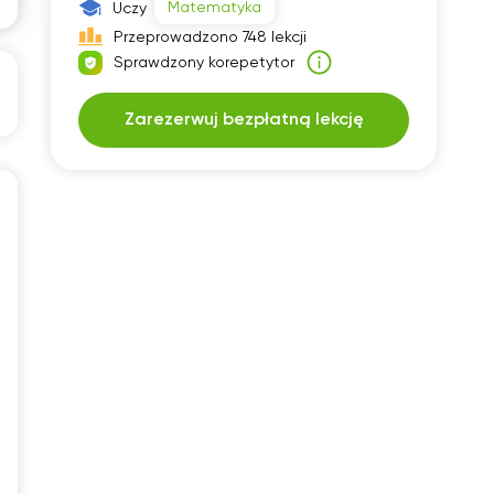
Matematyka
Uczy
30
07:30
Przeprowadzono 748 lekcji
Sprawdzony korepetytor
00
08:00
30
08:30
Zarezerwuj bezpłatną lekcję
00
09:00
30
09:30
00
10:00
30
10:30
00
11:00
30
11:30
00
12:00
30
12:30
00
13:00