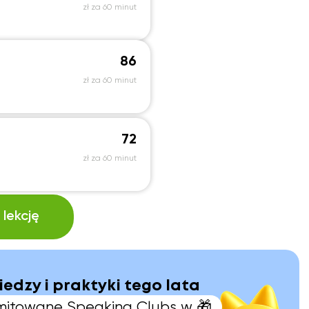
zł za 60 minut
86
zł za 60 minut
72
zł za 60 minut
lekcję
iedzy i praktyki tego lata
limitowane Speaking Clubs w 🎁