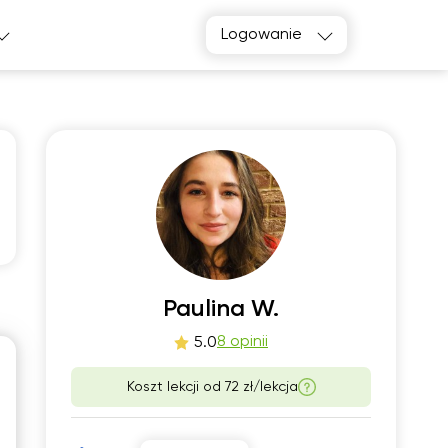
Logowanie
on
wto
0
11
Paulina W.
8 opinii
5.0
00
06:00
Koszt lekcji od
72 zł/lekcja
30
06:30
00
07:00