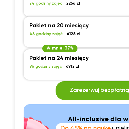
24 godziny zajęć
2256 zł
Pakiet na 20 miesięcy
48 godziny zajęć
4128 zł
🔥 mniej 37%
Pakiet na 24 miesięcy
96 godziny zajęć
6912 zł
Zarezerwuj bezpłatną 
All-inclusive dla w
Do 45% na naukę
+ nie