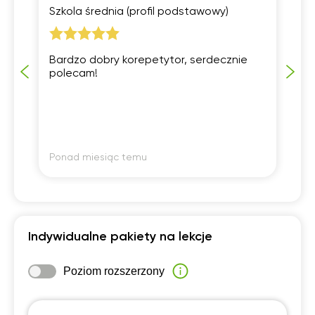
Szkola średnia (profil podstawowy)
Pr
Bardzo dobry korepetytor, serdecznie
Po
polecam!
Ka
ma
Ponad miesiąc temu
Po
Indywidualne pakiety na lekcje
Poziom rozszerzony