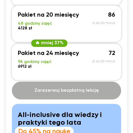
Pakiet na 20 miesięcy
86
48 godziny zajęć
zł za 60 minut
4128 zł
🔥 mniej 37%
Pakiet na 24 miesięcy
72
96 godziny zajęć
zł za 60 minut
6912 zł
Zarezerwuj bezpłatną lekcję
All-inclusive dla wiedzy i
praktyki tego lata
Do 45% na naukę