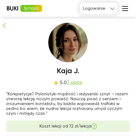
Kaja J.
Logowanie
7
osób poleca
Język
angielski
Matematyka
Język
Fizyka
francuski
Język polski
Język
niemiecki
Chemia
Język
Biologia
Kaja J.
hiszpański
czw
7 opinii
pią
sob
nie
5.0
6
7
8
9
"Korepetycje? Polonistyki mądrość i reżyserski sznyt – razem
stworzę lekcję niczym powieść. Nauczę pisać z sensem i
zrozumieniem kontekstu, by każda wypowiedź trafiała w
Brak
Brak
15:00
15:00
sedno bo wiem, że nudna lekcja rozhasany umysł czczym
dostępnych
dostępnych
czyni i mitręży czas."
terminów
terminów
15:30
15:30
Koszt lekcji od
72 zł/lekcja
16:00
16:00