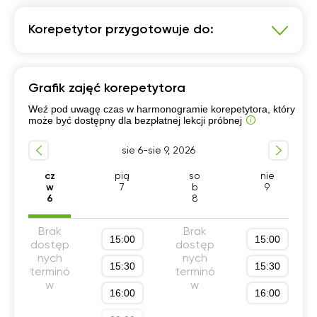
Korepetytor przygotowuje do:
Język polski
Grafik zajęć korepetytora
Przygotowanie do matury podstawowej
Weź pod uwagę czas w harmonogramie korepetytora, który
Przygotowanie do matury rozszerzonej
może być dostępny dla bezpłatnej lekcji próbnej
Szkola średnia (profil podstawowy)
sie 6-sie 9, 2026
Szkola średnia (profil rozszerzony)
cz
pią
so
nie
w
7
b
9
6
8
Brak
Brak
15:00
15:00
dostęp
dostęp
nych
nych
15:30
15:30
terminó
terminó
w
w
16:00
16:00