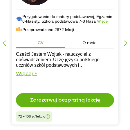
Przygotowanie do matury podstawowej, Egzamin
8-klasisty, Szkoła podstawowa 7-8 klasa
Więcej
Przeprowadzono 2672 lekcji
CV
O mnie
Cześć! Jestem Wojtek - nauczyciel z
doświadczeniem. Uczę języka polskiego
uczniów szkół podstawowych i
ponadpodstawowych. Pracuję z pasją i
Więcej »
zaangażowaniem. Moje lekcje to nie tylko
przekazywanie wiedzy, ale także pomoc w
osiąganiu sukcesów.
Zarezerwuj bezpłatną lekcję
72 - 108 zł/lekcja