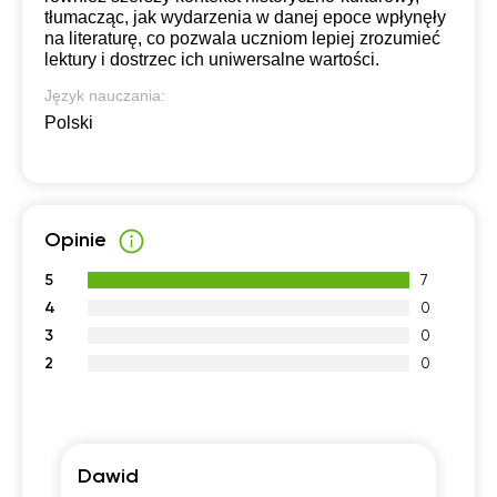
tłumacząc, jak wydarzenia w danej epoce wpłynęły
na literaturę, co pozwala uczniom lepiej zrozumieć
lektury i dostrzec ich uniwersalne wartości.
Język nauczania:
Polski
Opinie
5
7
4
0
3
0
2
0
Dawid
M