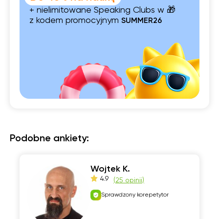
+ nielimitowane Speaking Clubs w 🎁
z kodem promocyjnym
SUMMER26
Podobne ankiety:
Wojtek K.
4.9
(
25 opinii
)
Sprawdzony korepetytor