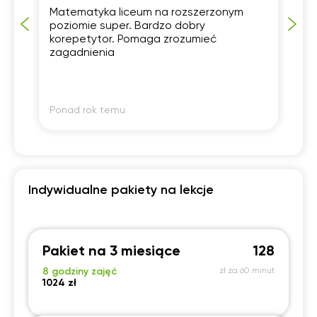
Matematyka liceum na rozszerzonym
Pr
20:00
20:00
20:00
20:00
poziomie super. Bardzo dobry
pr
korepetytor. Pomaga zrozumieć
po
20:30
20:30
20:30
20:30
zagadnienia
mo
wą
Po
21:00
21:00
21:00
21:00
Ponad rok temu
Po
Indywidualne pakiety na lekcje
Pakiet na 3 miesiące
128
8 godziny zajęć
zł za 60 minut
1024 zł