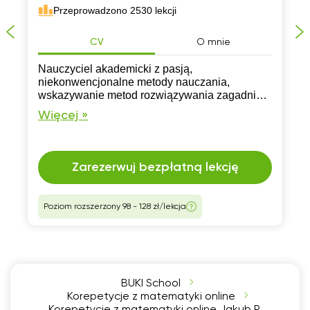
Przeprowadzono 2530 lekcji
CV
O mnie
Nauczyciel akademicki z pasją,
niekonwencjonalne metody nauczania,
wskazywanie metod rozwiązywania zagadnień
i problemów matematycznych, a nie
Więcej »
wymaganie posługiwania się wzorami.
Matematyki nie da się nauczyć, trzeba ją
zrozumieć!
Zarezerwuj bezpłatną lekcję
Poziom rozszerzony 98 - 128 zł/lekcja
BUKI School
Korepetycje z matematyki online