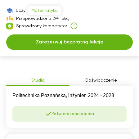
07:30
07:30
07:30
07:30
Uczy
Matematyka
08:00
08:00
08:00
08:00
Przeprowadzono 299 lekcji
Sprawdzony korepetytor
08:30
08:30
08:30
08:30
09:00
09:00
09:00
09:00
Zarezerwuj bezpłatną lekcję
09:30
09:30
09:30
09:30
10:00
10:00
10:00
10:00
10:30
10:30
10:30
10:30
Studia
Doświadczenie
11:00
11:00
11:00
11:00
Politechnika Poznańska, inżynier, 2024 - 2028
11:30
11:30
11:30
11:30
12:00
12:00
12:00
12:00
Potwierdzone studia
12:30
12:30
12:30
12:30
13:00
13:00
13:00
13:00