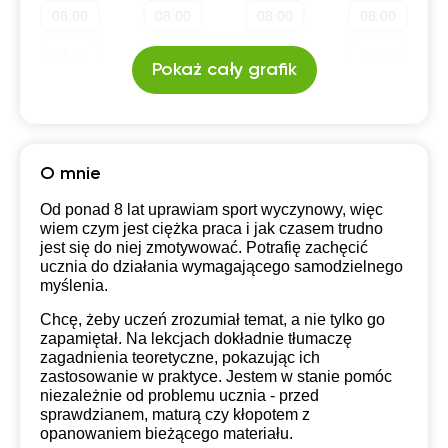
08:00
08:00
08:00
08:00
19:30
19:30
19:30
19:30
08:30
08:30
08:30
08:30
Pokaż cały grafik
20:00
20:00
20:00
20:00
09:00
09:00
09:00
09:00
20:30
20:30
20:30
20:30
09:30
09:30
09:30
09:30
21:00
21:00
21:00
21:00
10:00
10:00
10:00
10:00
O mnie
10:30
10:30
10:30
10:30
Od ponad 8 lat uprawiam sport wyczynowy, więc
wiem czym jest ciężka praca i jak czasem trudno
11:00
11:00
11:00
11:00
jest się do niej zmotywować. Potrafię zachęcić
ucznia do działania wymagającego samodzielnego
11:30
11:30
11:30
11:30
myślenia.
Chcę, żeby uczeń zrozumiał temat, a nie tylko go
12:00
12:00
12:00
12:00
zapamiętał. Na lekcjach dokładnie tłumaczę
zagadnienia teoretyczne, pokazując ich
12:30
12:30
12:30
12:30
zastosowanie w praktyce. Jestem w stanie pomóc
niezależnie od problemu ucznia - przed
13:00
13:00
13:00
13:00
sprawdzianem, maturą czy kłopotem z
opanowaniem bieżącego materiału.
13:30
13:30
13:30
13:30