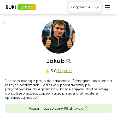
Jakub P.
Logowanie
3
osób poleca
Język
angielski
Matematyka
Język
Fizyka
francuski
Język polski
Język
niemiecki
Chemia
Język
Biologia
Jakub P.
hiszpański
czw
3 opinie
pią
sob
nie
5.0
6
7
8
9
"Jestem osobą z pasją do nauczania. Pomagam uczniom na
różnych poziomach - od szkoły podstawowej po
przygotowanie do egzaminów. Każde zajęcia dostosowuję
06:00
06:00
06:00
06:00
do potrzeb ucznia, zapewniając przyjazną atmosferę
sprzyjającą nauce."
06:30
06:30
06:30
06:30
Poziom rozszerzony 98 zł/lekcja
07:00
07:00
07:00
07:00