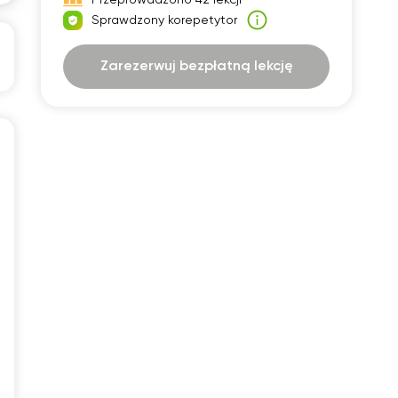
30
07:30
Sprawdzony korepetytor
00
08:00
Zarezerwuj bezpłatną lekcję
30
08:30
00
09:00
30
09:30
00
10:00
30
10:30
00
11:00
30
11:30
00
12:00
30
12:30
00
13:00