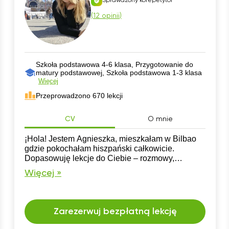
Sprawdzony korepetytor
(
12 opinii
)
Szkoła podstawowa 4-6 klasa, Przygotowanie do
matury podstawowej, Szkoła podstawowa 1-3 klasa
Więcej
Przeprowadzono 670 lekcji
CV
O mnie
¡Hola! Jestem Agnieszka, mieszkałam w Bilbao
gdzie pokochałam hiszpański całkowicie.
Dopasowuję lekcje do Ciebie – rozmowy,
popkultura, gramatyka. Dobra atmosfera,
Więcej »
praktyczne podejście i nauka bez stresu. Chcesz
mówić po hiszpańsku? Zapraszam!
Zarezerwuj bezpłatną lekcję