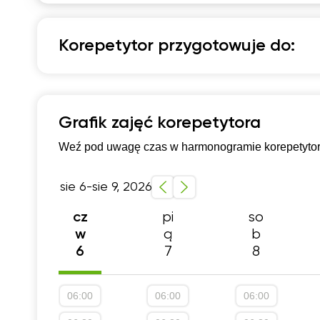
07:30
0
Korepetytor przygotowuje do:
08:00
0
08:30
0
Język hiszpański
09:00
0
Poziom C1-C2
Grafik zajęć korepetytora
09:30
0
Weź pod uwagę czas w harmonogramie korepetytora,
10:00
1
10:30
1
sie 6-sie 9, 2026
11:00
1
pi
so
cz
ą
b
w
11:30
1
7
8
6
12:00
1
12:30
1
06:00
06:00
06:00
13:00
1