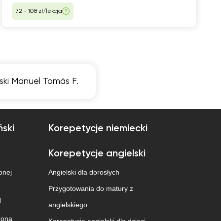
72 - 108 zł/lekcja
ski Manuel Tomás F.
ński
Korepetycje niemiecki
Korepetycje angielski
onej
Angielski dla dorosłych
Przygotowania do matury z
a
angielskiego
zona