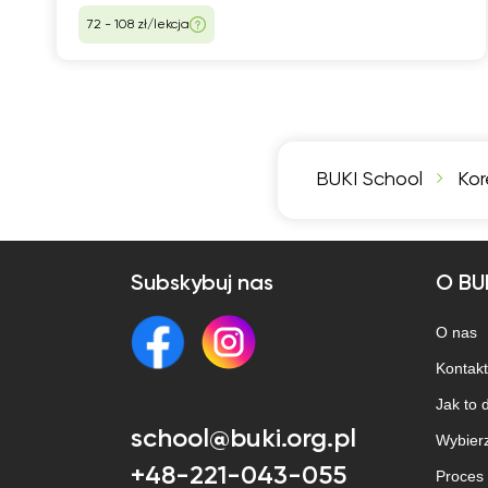
72 - 108 zł/lekcja
BUKI School
Kor
Subskybuj nas
O BU
O nas
Kontakt
Jak to 
school@buki.org.pl
Wybierz
+48-221-043-055
Proces