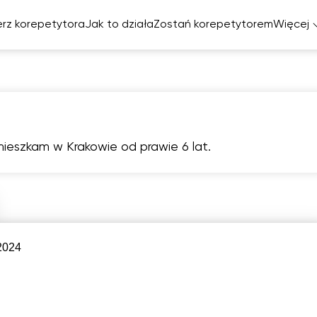
rz korepetytora
Jak to działa
Zostań korepetytorem
Więcej
elski
cuski
miecki
ieszkam w Krakowie od prawie 6 lat.
zpański
pią
sob
nie
pon
wt
7
8
9
10
1
2024
6:00
06:00
06:00
06:00
06:
6:30
06:30
06:30
06:30
06:
7:00
07:00
07:00
07:00
07: