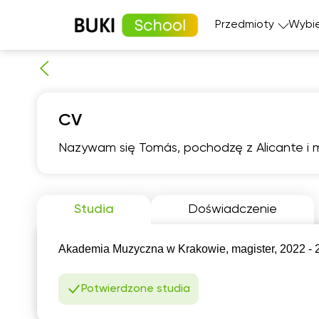
Przedmioty
Wybie
Matematyka
Język angi
CV
Fizyka
Język fran
Język polski
Język nie
Nazywam się Tomás, pochodzę z Alicante i m
Chemia
Język his
Biologia
czw
Studia
Doświadczenie
6
Akademia Muzyczna w Krakowie, magister, 2022 - 
06:00
0
06:30
0
Potwierdzone studia
07:00
0