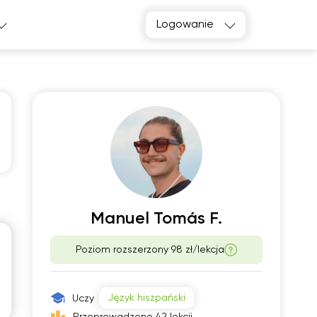
Logowanie
o
śro
1
12
Manuel Tomás F.
Poziom rozszerzony 98 zł/lekcja
00
06:00
30
06:30
Język hiszpański
Uczy
00
07:00
Przeprowadzono 42 lekcji