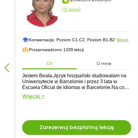
Sprawdzony korepetytor
(
13 opinii
)
Konwersacje, Poziom C1-C2, Poziom B1-B2
Więcej
Przeprowadzono 1339 lekcji
CV
O mnie
Jestem Beata.Język hiszpański studiowałam na
Uniwersytecie w Barcelonie i przez 3 lata w
Escuela Oficial de Idiomas w Barcelonie.Na co
dzień, w życiu prywatnym posługuję się tym
Więcej »
pięknym językiem. Przez 21 lat mieszkałam i
pracowałam pod Barceloną.
Zarezerwuj bezpłatną lekcję