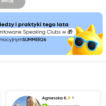
lekcję
iedzy i praktyki tego lata
limitowane Speaking Clubs w 🎁
omocyjnym
SUMMER26
Agnieszka K.
5