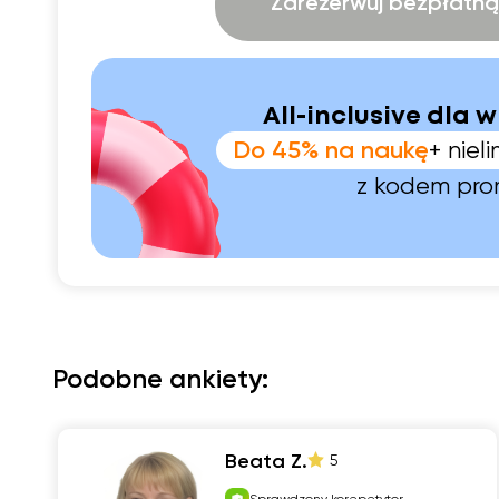
Zarezerwuj bezpłatną 
All-inclusive dla w
Do 45% na naukę
+ nie
z kodem pr
Podobne ankiety:
Beata Z.
5