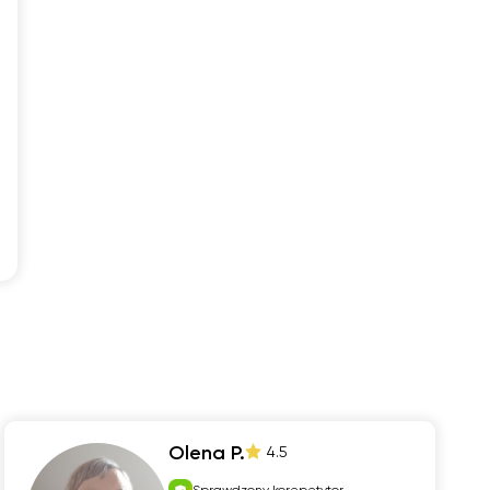
Olena P.
4.5