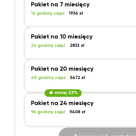
Pakiet na 7 miesięcy
18:30
18:30
18:30
16 godziny zajęć
1936 zł
19:00
19:00
19:00
19:30
19:30
19:30
Pakiet na 10 miesięcy
20:00
20:00
20:00
24 godziny zajęć
2832 zł
20:30
20:30
20:30
21:00
21:00
21:00
Pakiet na 20 miesięcy
48 godziny zajęć
5472 zł
🔥 mniej 23%
Pakiet na 24 miesięcy
96 godziny zajęć
9408 zł