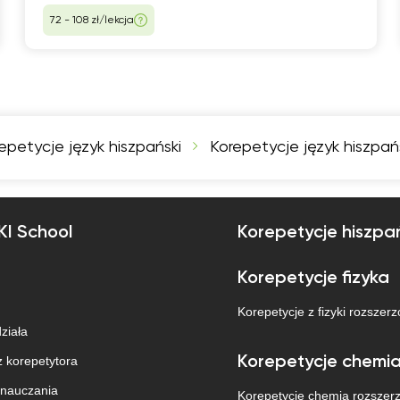
72 - 108 zł/lekcja
epetycje język hiszpański
Korepetycje język hiszpań
KI School
Korepetycje hiszpa
Korepetycje fizyka
Korepetycje z fizyki rozszerz
działa
 korepetytora
Korepetycje chemi
 nauczania
Korepetycje chemia rozszer