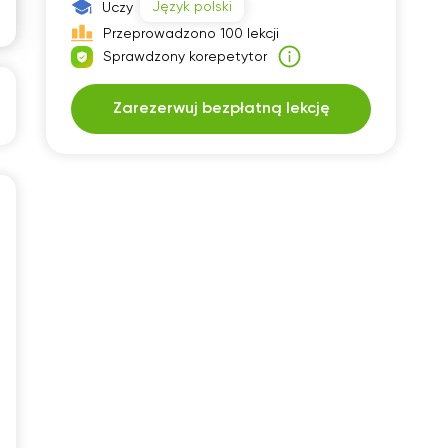
Język polski
Uczy
30
07:30
Przeprowadzono 100 lekcji
Sprawdzony korepetytor
00
08:00
30
08:30
Zarezerwuj bezpłatną lekcję
00
09:00
30
09:30
00
10:00
30
10:30
00
11:00
30
11:30
00
12:00
30
12:30
00
13:00