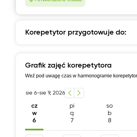
07:30
0
08:00
0
08:30
0
Korepetytor przygotowuje do:
09:00
0
Język polski
09:30
0
Szkoła podstawowa 4-6 klasa
Egzamin 8-kla
Grafik zajęć korepetytora
10:00
1
Weź pod uwagę czas w harmonogramie korepetytora,
10:30
1
11:00
1
sie 6-sie 9, 2026
11:30
1
pi
so
cz
12:00
1
ą
b
w
7
8
6
12:30
1
13:00
1