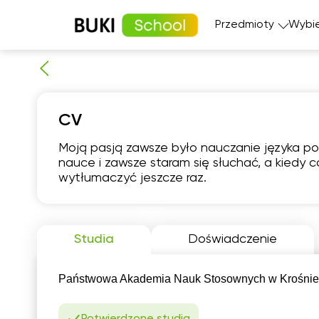
Przedmioty
Wybie
Matematyka
Język angi
CV
Fizyka
Język fran
Język polski
Język nie
Moją pasją zawsze było nauczanie języka pol
Chemia
Język his
nauce i zawsze staram się słuchać, a kiedy c
Biologia
wytłumaczyć jeszcze raz.
czw
6
Studia
Doświadczenie
06:00
0
Państwowa Akademia Nauk Stosownych w Krośnie, l
06:30
0
07:00
0
Potwierdzone studia