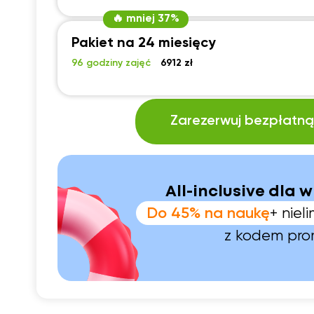
🔥 mniej 37%
Pakiet na 24 miesięcy
96 godziny zajęć
6912 zł
Zarezerwuj bezpłatną 
All-inclusive dla w
Do 45% na naukę
+ nie
z kodem pr