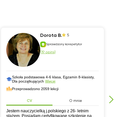
Dorota B.
5
Sprawdzony korepetytor
(
19 opinii
)
Szkoła podstawowa 4-6 klasa, Egzamin 8-klasisty,
Dla początkujących
Więcej
Przeprowadzono 2059 lekcji
CV
O mnie
Jestem nauczycielką j.polskiego z 26- letnim
stażem. Posiadam certyfikowane szkolenie na