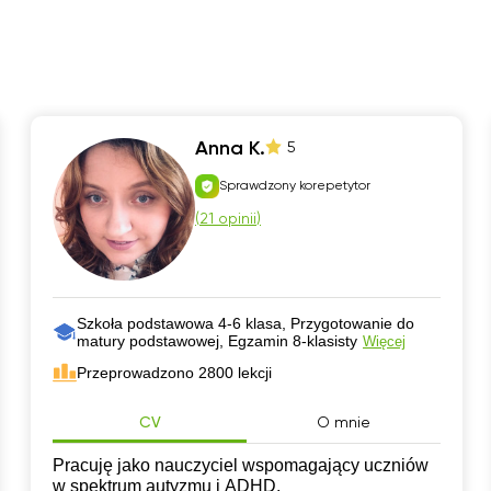
Anna K.
5
Sprawdzony korepetytor
(
21 opinii
)
Szkoła podstawowa 4-6 klasa, Przygotowanie do
matury podstawowej, Egzamin 8-klasisty
Więcej
Przeprowadzono 2800 lekcji
CV
O mnie
Pracuję jako nauczyciel wspomagający uczniów
w spektrum autyzmu i ADHD.