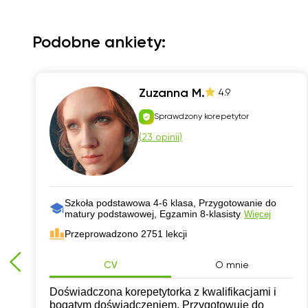
Podobne ankiety:
Zuzanna M.
4.9
Sprawdzony korepetytor
(
23 opinii
)
Szkoła podstawowa 4-6 klasa, Przygotowanie do
matury podstawowej, Egzamin 8-klasisty
Więcej
Przeprowadzono 2751 lekcji
CV
O mnie
Doświadczona korepetytorka z kwalifikacjami i
bogatym doświadczeniem. Przygotowuję do