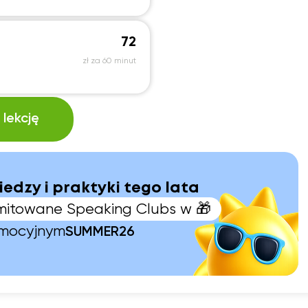
72
zł za 60 minut
lekcję
iedzy i praktyki tego lata
limitowane Speaking Clubs w 🎁
omocyjnym
SUMMER26