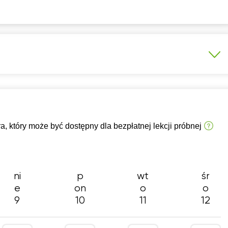
7:30
07:30
07:30
07:30
07:
8:00
08:00
08:00
08:00
08:
8:30
08:30
08:30
08:30
08:
9:00
09:00
09:00
09:00
09:
9:30
09:30
09:30
09:30
09:
sisty
Szkoła podstawowa 1-3 klasa
0:00
10:00
10:00
10:00
10:
 który może być dostępny dla bezpłatnej lekcji próbnej
0:30
10:30
10:30
10:30
10:
1:00
11:00
11:00
11:00
11:
1:30
11:30
11:30
11:30
11:
ni
p
wt
śr
2:00
12:00
12:00
12:00
12:
e
on
o
o
9
10
11
12
2:30
12:30
12:30
12:30
12:
3:00
13:00
13:00
13:00
13: