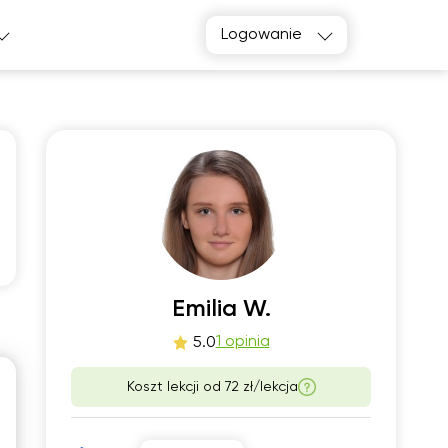
Logowanie
o
śro
1
12
Emilia W.
1 opinia
5.0
00
06:00
Koszt lekcji od
72 zł/lekcja
30
06:30
00
07:00