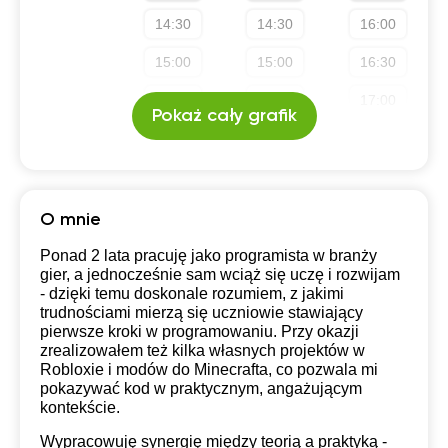
14:30
14:30
16:00
15:00
15:00
16:30
15:30
15:30
17:00
Pokaż cały grafik
16:00
16:00
16:30
16:30
17:00
17:00
O mnie
Ponad 2 lata pracuję jako programista w branży
gier, a jednocześnie sam wciąż się uczę i rozwijam
- dzięki temu doskonale rozumiem, z jakimi
trudnościami mierzą się uczniowie stawiający
pierwsze kroki w programowaniu. Przy okazji
zrealizowałem też kilka własnych projektów w
Robloxie i modów do Minecrafta, co pozwala mi
pokazywać kod w praktycznym, angażującym
kontekście.
Wypracowuję synergię między teorią a praktyką -