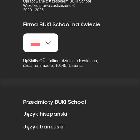
Opracowane z ♥ zespołem BUKI School
Wszelkie prawa zastrzeżone ©
2020 - 2026
Firma BUKI School na świecie
UpSkills OÜ, Tallinn, dzielnica Kesklinna,
ulica Tornimäe 5, 10145, Estonia
Przedmioty BUKI School
Język hiszpański
Język francuski