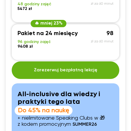
48 godziny zajęć
zł za 60 minut
5472 zł
🔥 mniej 23%
Pakiet na 24 miesięcy
98
96 godziny zajęć
zł za 60 minut
9408 zł
Zarezerwuj bezpłatną lekcję
All-inclusive dla wiedzy i
praktyki tego lata
Do 45% na naukę
+ nielimitowane Speaking Clubs w 🎁
z kodem promocyjnym
SUMMER26