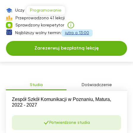
14:30
14:30
16:00
Uczy
Programowanie
15:00
15:00
16:30
Przeprowadzono 41 lekcji
Sprawdzony korepetytor
15:30
15:30
17:00
Najbliższy wolny termin:
jutro o 13:00
16:00
16:00
Zarezerwuj bezpłatną lekcję
16:30
16:30
17:00
17:00
Studia
Doświadczenie
Zespół Szkół Komunikacji w Poznaniu, Matura,
2022 - 2027
Potwierdzone studia