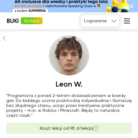
Leon W.
Sprawdzony korepetytor
Logowanie
Język
angielski
Matematyka
Język
Fizyka
francuski
Język polski
Język
niemiecki
Chemia
Język
Biologia
sob
Leon W.
nie
pon
wto
hiszpański
8
9
10
11
"Programista z ponad 2-letnim doświadczeniem w branży
gier. Do każdego ucznia podchodzę indywidualnie i tłumaczę
Brak
bez zbędnego stresu, ucząc przez kreatywne, praktyczne
13:00
13:00
13:00
projekty - m.in. w Roblox i Minecraft. Błędy to naturalna
dostępnych
część nauki."
terminów
13:30
13:30
13:30
Koszt lekcji od
98 zł/lekcja
14:00
14:00
14:00