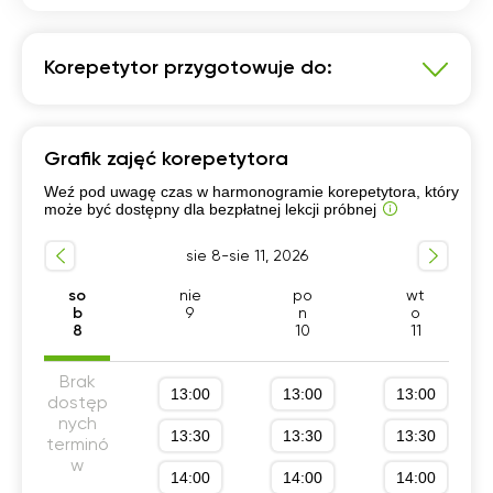
Korepetytor przygotowuje do:
Programowanie
Grafik zajęć korepetytora
Dla początkujących
Python
C++
Weź pod uwagę czas w harmonogramie korepetytora, który
C# programowanie
Java
może być dostępny dla bezpłatnej lekcji próbnej
Szkola średnia (profil podstawowy)
sie 8-sie 11, 2026
Szkola średnia (profil rozszerzony)
Programowanie gier komputerowych
so
nie
po
wt
b
9
n
o
Dla dzieci(Scratch, Roblox, Minecraft)
8
10
11
Web Development (HTML/СSS/JS)
Brak
13:00
13:00
13:00
dostęp
nych
13:30
13:30
13:30
terminó
w
14:00
14:00
14:00