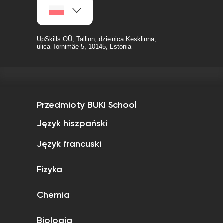
UpSkills OÜ, Tallinn, dzielnica Kesklinna,
ulica Tornimäe 5, 10145, Estonia
Przedmioty BUKI School
Język hiszpański
Język francuski
Fizyka
Chemia
Biologia