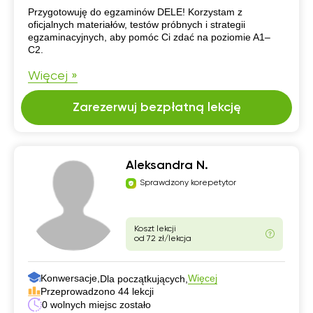
CV
Przygotowuję do egzaminów DELE! Korzystam z
oficjalnych materiałów, testów próbnych i strategii
egzaminacyjnych, aby pomóc Ci zdać na poziomie A1–
C2.
Więcej »
Zarezerwuj bezpłatną lekcję
Aleksandra N.
Sprawdzony korepetytor
Koszt lekcji
od 72 zł/lekcja
Konwersacje,
Więcej
Dla początkujących,
Przeprowadzono 44 lekcji
0 wolnych miejsc zostało