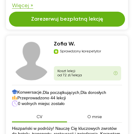
Więcej »
Zarezerwuj bezpłatną lekcję
Zofia W.
Sprawdzony korepetytor
Koszt lekcji
od 72 zł/lekcja
Konwersacje,
Dla początkujących,
Dla dorosłych
Przeprowadzono 44 lekcji
0 wolnych miejsc zostało
CV
O mnie
CV
Hiszpański w podróży! Nauczę Cię kluczowych zwrotów
do hotelu, transportu, restauracji i zwiedzania. Korzystam