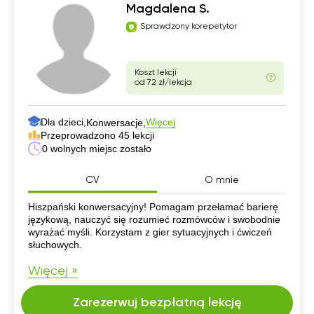
Magdalena S.
Sprawdzony korepetytor
Koszt lekcji
od 72 zł/lekcja
Dla dzieci,
Więcej
Konwersacje,
Przeprowadzono 45 lekcji
0 wolnych miejsc zostało
CV
O mnie
CV
Hiszpański konwersacyjny! Pomagam przełamać barierę
językową, nauczyć się rozumieć rozmówców i swobodnie
wyrażać myśli. Korzystam z gier sytuacyjnych i ćwiczeń
słuchowych.
Więcej »
Zarezerwuj bezpłatną lekcję