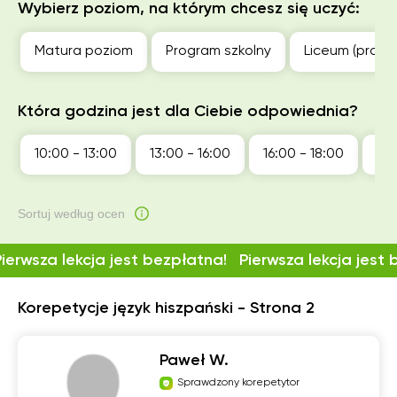
Wybierz poziom, na którym chcesz się uczyć:
Matura poziom
Program szkolny
Liceum (profil
Która godzina jest dla Ciebie odpowiednia?
10:00 - 13:00
13:00 - 16:00
16:00 - 18:00
18:
Sortuj według ocen
Pierwsza lekcja jest bezpłatna!
Pierwsza lekcja jest
Korepetycje język hiszpański - Strona 2
Paweł W.
Sprawdzony korepetytor