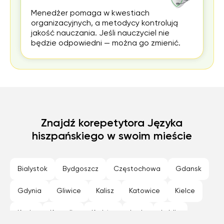
Menedżer pomaga w kwestiach
organizacyjnych, a metodycy kontrolują
jakość nauczania. Jeśli nauczyciel nie
będzie odpowiedni — można go zmienić.
Znajdź korepetytora Języka
hiszpańskiego w swoim mieście
Bialystok
Bydgoszcz
Częstochowa
Gdansk
Gdynia
Gliwice
Kalisz
Katowice
Kielce
Konin
Koszalin
Kraków
Lodz
Lublin