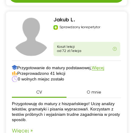
Jakub L.
Sprawdzony korepetytor
Koszt lekcji
od 72 zł/lekcja
Przygotowanie do matury podstawowej,
Więcej
Przeprowadzono 41 lekcji
0 wolnych miejsc zostało
CV
O mnie
CV
Przygotowuję do matury z hiszpańskiego! Uczę analizy
tekstów, gramatyki i pisania wypracowań. Korzystam z
testów próbnych i wyjaśniam trudne zagadnienia w prosty
sposób.
Więcej »