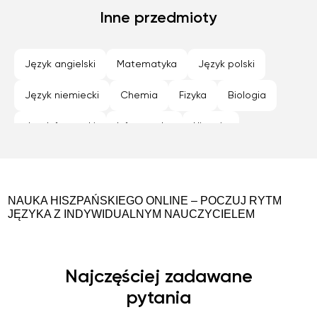
Nowy Sącz
Olsztyn
Inne przedmioty
Opole
Płock
Poznan
Radom
Rybnik
Rzeszów
Siedlce
Język angielski
Matematyka
Język polski
Sosnowiec
Szczecin
Tarnów
Toruń
Język niemiecki
Chemia
Fizyka
Biologia
Warszawa
Wroclaw
Zabrze
Zamość
Język francuski
Informatyka
Historia
Zielona Góra
Geografia
Programowanie
NAUKA HISZPAŃSKIEGO ONLINE – POCZUJ RYTM
JĘZYKA Z INDYWIDUALNYM NAUCZYCIELEM
Najczęściej zadawane
pytania