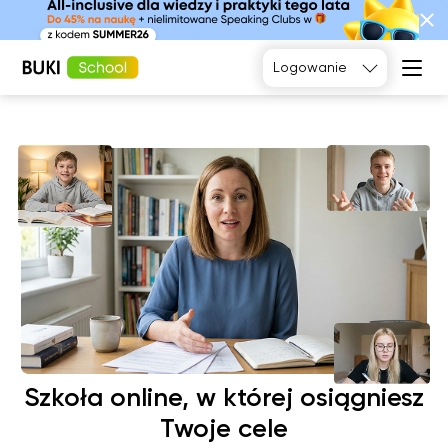
Tak, poproszę
Logowanie
Język
angielski
Matematyka
Język
Fizyka
francuski
Język polski
Język
niemiecki
Chemia
Język
Biologia
hiszpański
Szkoła online, w której osiągniesz
Twoje cele