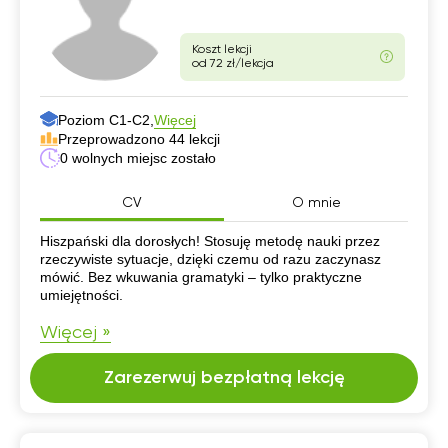
Koszt lekcji
od 72 zł/lekcja
Poziom C1-C2,
Więcej
Przeprowadzono 44 lekcji
0 wolnych miejsc zostało
CV
O mnie
CV
Hiszpański dla dorosłych! Stosuję metodę nauki przez
rzeczywiste sytuacje, dzięki czemu od razu zaczynasz
mówić. Bez wkuwania gramatyki – tylko praktyczne
umiejętności.
Więcej »
Zarezerwuj bezpłatną lekcję