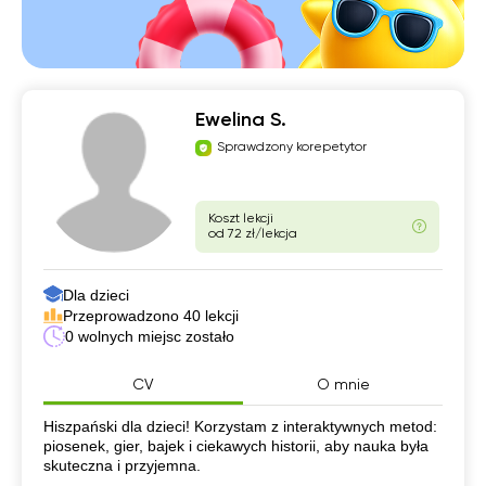
Ewelina S.
Sprawdzony korepetytor
Koszt lekcji
od 72 zł/lekcja
Dla dzieci
Przeprowadzono 40 lekcji
0 wolnych miejsc zostało
CV
O mnie
CV
Hiszpański dla dzieci! Korzystam z interaktywnych metod:
piosenek, gier, bajek i ciekawych historii, aby nauka była
skuteczna i przyjemna.