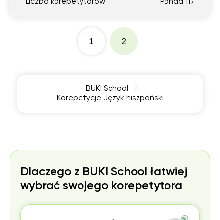
Liczba korepetytorów
Ponad 117
1
2
BUKI School
Korepetycje Język hiszpański
Dlaczego z BUKI School łatwiej
wybrać swojego korepetytora