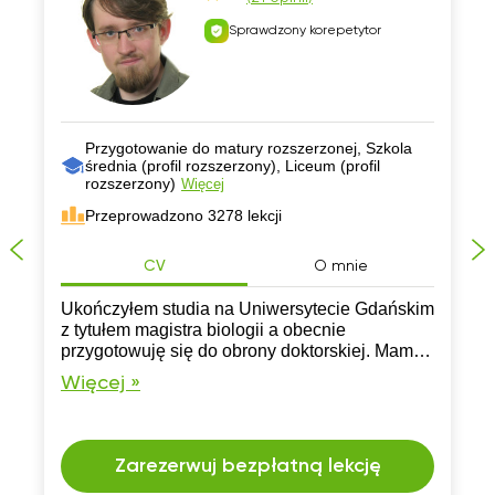
Sprawdzony korepetytor
Przygotowanie do matury rozszerzonej, Szkola
średnia (profil rozszerzony), Liceum (profil
rozszerzony)
Więcej
Przeprowadzono 3278 lekcji
CV
O mnie
Ukończyłem studia na Uniwersytecie Gdańskim
z tytułem magistra biologii a obecnie
przygotowuję się do obrony doktorskiej. Mam
doświadczenie w nauczaniu i chętnie oferuję
Więcej »
swoją pomoc nauce, rozwiązywaniu zadań i
przygotowywaniu do matury z biologii.
Zarezerwuj bezpłatną lekcję