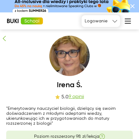
Irena Ś.
9
osób poleca
Logowanie
Język
angielski
Matematyka
Język
Fizyka
francuski
Język polski
Język
niemiecki
Chemia
Język
Biologia
sob
Irena Ś.
nie
pon
wto
hiszpański
8
9
10
11
9 opinii
5.0
"Emerytowany nauczyciel biologii, dzielący się swoim
06:00
06:00
06:00
06:00
doświadczeniem z młodymi adeptami wiedzy,
ukierunkowując ich w przygotowaniach do matury
06:30
06:30
06:30
06:30
rozszerzonej z biologii"
07:00
07:00
07:00
07:00
Poziom rozszerzony 98 zł/lekcja