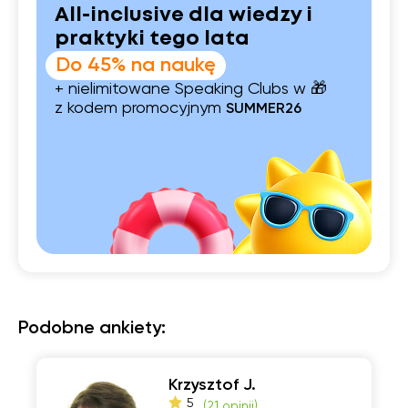
All-inclusive dla wiedzy i
praktyki tego lata
Do 45% na naukę
+ nielimitowane Speaking Clubs w 🎁
z kodem promocyjnym
SUMMER26
Podobne ankiety:
Krzysztof J.
5
(
21 opinii
)