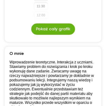
11:30
12:00
12:30
Pokaż cały grafik
13:00
13:30
14:00
O mnie
14:30
Wprowadzenie teoretyczne. Interakcja z uczniami.
Stawiamy problem do rozwiązania i krok po kroku
15:00
wykonuję dane zadanie. Zwracamy uwagę na
rzeczy najważniejsze i powtarzamy je dokładnie w
17:00
podsumowaniu lekcji. Integrujemy naszą wiedzę i
pokazujemy jak ją wykorzystać w życiu
17:30
codziennym. Ewentualnie przedstawiam też
strategie jak podejść do danej partii materiału aby
18:00
skutkowało to możliwie najlepszym wynikiem na
maturze. Wszystko przede wszystkim w oparciu o