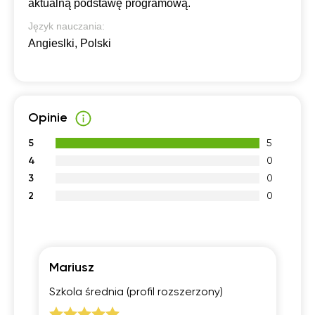
aktualną podstawę programową.
Język nauczania:
Angieslki, Polski
Opinie
5
5
4
0
3
0
2
0
Mariusz
Ju
j
Szkola średnia (profil rozszerzony)
Sz