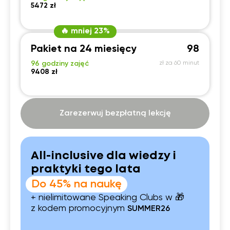
5472 zł
🔥 mniej 23%
Pakiet na 24 miesięcy
98
96 godziny zajęć
zł za 60 minut
9408 zł
Zarezerwuj bezpłatną lekcję
All-inclusive dla wiedzy i
praktyki tego lata
Do 45% na naukę
+ nielimitowane Speaking Clubs w 🎁
z kodem promocyjnym
SUMMER26