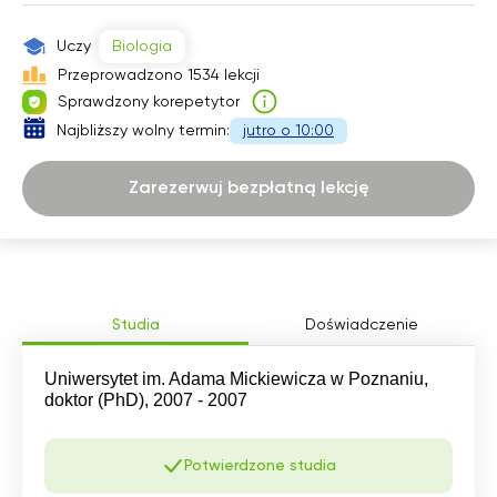
11:30
Uczy
Biologia
12:00
Przeprowadzono 1534 lekcji
Sprawdzony korepetytor
12:30
Najbliższy wolny termin:
jutro o 10:00
13:00
Zarezerwuj bezpłatną lekcję
13:30
14:00
14:30
15:00
Studia
Doświadczenie
17:00
Uniwersytet im. Adama Mickiewicza w Poznaniu,
doktor (PhD), 2007 - 2007
17:30
18:00
Potwierdzone studia