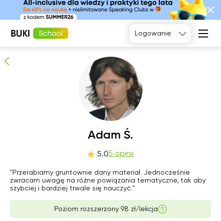
Adam Ś.
5
osób poleca
Logowanie
Język
angielski
Matematyka
Język
Fizyka
francuski
Język polski
Język
niemiecki
Chemia
Język
Biologia
pią
Adam Ś.
sob
nie
pon
hiszpański
7
8
9
10
5 opinii
5.0
Brak
Brak
"Przerabiamy gruntownie dany materiał. Jednocześnie
10:00
18:00
dostępnych
dostępnych
zwracam uwagę na różne powiązania tematyczne, tak aby
terminów
terminów
szybciej i bardziej trwale się nauczyć."
10:30
Poziom rozszerzony 98 zł/lekcja
11:00