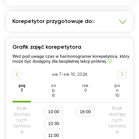
Korepetytor przygotowuje do:
Biologia
Grafik zajęć korepetytora
Kursy uniwersyteckie
Przygotowanie do olimpiad
Weź pod uwagę czas w harmonogramie korepetytora, który
Przygotowanie do matury rozszerzonej
może być dostępny dla bezpłatnej lekcji próbnej
Szkola średnia (profil rozszerzony)
sie 7-sie 10, 2026
Konkurs przedmiotowy
Konkurs kuratoryjny
pią
so
nie
po
7
b
9
n
8
10
Brak
Brak
10:00
18:00
dostęp
dostęp
nych
nych
10:30
terminó
terminó
w
w
11:00