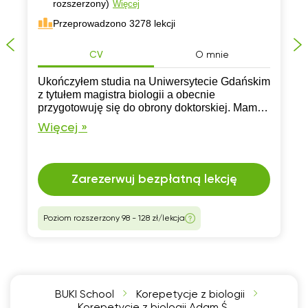
rozszerzony)
Więcej
Przeprowadzono 3278 lekcji
CV
O mnie
Ukończyłem studia na Uniwersytecie Gdańskim
z tytułem magistra biologii a obecnie
przygotowuję się do obrony doktorskiej. Mam
doświadczenie w nauczaniu i chętnie oferuję
Więcej »
swoją pomoc nauce, rozwiązywaniu zadań i
przygotowywaniu do matury z biologii.
Zarezerwuj bezpłatną lekcję
Poziom rozszerzony 98 - 128 zł/lekcja
BUKI School
Korepetycje z biologii