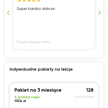
Super bardzo dobrze
Ko
:)
Ponad miesiąc temu
Po
Indywidualne pakiety na lekcje
Pakiet na 3 miesiące
128
8 godziny zajęć
zł za 60 minut
1024 zł