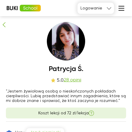
Patrycja Ś.
Logowanie
28
osób poleca
Język
angielski
Matematyka
Język
Fizyka
francuski
Język polski
Język
niemiecki
Chemia
Język
Biologia
Patrycja Ś.
hiszpański
pią
28 opinii
sob
nie
pon
5.0
7
8
9
10
"Jestem żywiołową osobą o nieskończonych pokładach
cierpliwości. Lubię przedstawiać innym zagadnienia, które są
mi dobrze znane i sprawiać, że ktoś zaczyna je rozumieć."
06:00
06:00
06:00
06:00
Koszt lekcji od
72 zł/lekcja
06:30
06:30
06:30
06:30
07:00
07:00
07:00
07:00