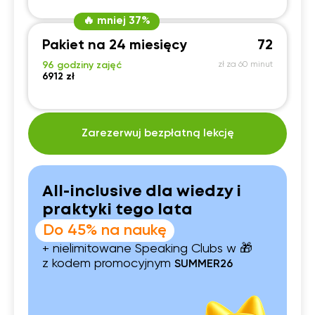
🔥 mniej 37%
Pakiet na 24 miesięcy
72
96 godziny zajęć
zł za 60 minut
6912 zł
Zarezerwuj bezpłatną lekcję
All-inclusive dla wiedzy i
praktyki tego lata
Do 45% na naukę
+ nielimitowane Speaking Clubs w 🎁
z kodem promocyjnym
SUMMER26