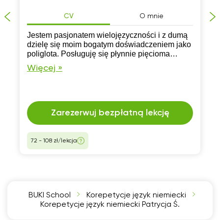
CV
O mnie
Jestem pasjonatem wielojęzyczności i z dumą
dzielę się moim bogatym doświadczeniem jako
poliglota. Posługuję się płynnie pięcioma
językami, obejmując angielski i niemiecki, a
Więcej »
także włoski, słowacki i rosyjski.
Zarezerwuj bezpłatną lekcję
72 - 108 zł/lekcja
BUKI School
Korepetycje język niemiecki
Korepetycje język niemiecki Patrycja Ś.