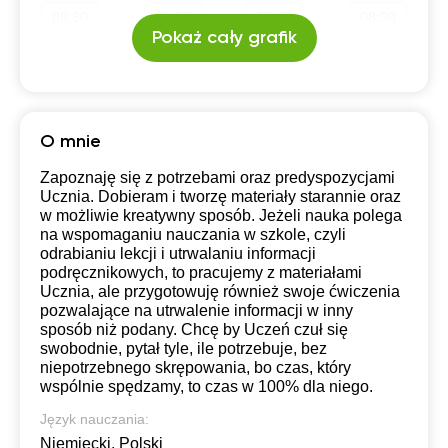
08:30
08:30
08:30
08:30
19:30
19:30
19:30
19:30
Pokaż cały grafik
09:00
09:00
09:00
09:00
20:00
20:00
20:00
20:00
09:30
09:30
09:30
09:30
20:30
20:30
20:30
20:30
10:00
10:00
10:00
10:00
O mnie
21:00
21:00
21:00
21:00
10:30
10:30
10:30
10:30
Zapoznaję się z potrzebami oraz predyspozycjami
Ucznia. Dobieram i tworzę materiały starannie oraz
11:00
11:00
11:00
11:00
w możliwie kreatywny sposób. Jeżeli nauka polega
na wspomaganiu nauczania w szkole, czyli
11:30
11:30
11:30
11:30
odrabianiu lekcji i utrwalaniu informacji
podręcznikowych, to pracujemy z materiałami
12:00
12:00
12:00
12:00
Ucznia, ale przygotowuję również swoje ćwiczenia
pozwalające na utrwalenie informacji w inny
12:30
12:30
12:30
12:30
sposób niż podany. Chcę by Uczeń czuł się
swobodnie, pytał tyle, ile potrzebuje, bez
13:00
13:00
13:00
13:00
niepotrzebnego skrępowania, bo czas, który
wspólnie spędzamy, to czas w 100% dla niego.
13:30
13:30
13:30
13:30
Język nauczania:
14:00
14:00
14:00
14:00
Niemiecki, Polski