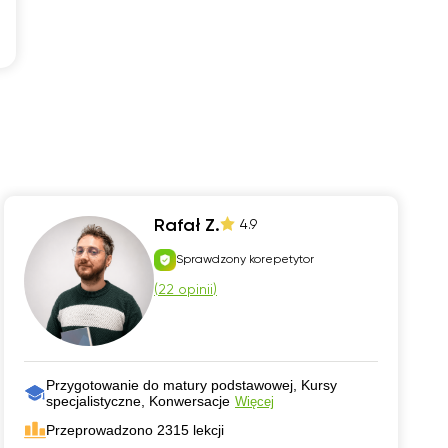
Rafał Z.
4.9
Sprawdzony korepetytor
(
22 opinii
)
Przygotowanie do matury podstawowej, Kursy
specjalistyczne, Konwersacje
Więcej
Przeprowadzono 2315 lekcji