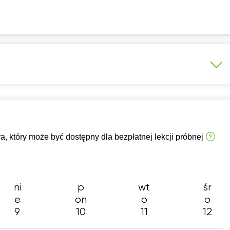
7:30
11:30
11:30
17:30
17:
8:00
12:00
12:00
18:00
18:
8:30
12:30
12:30
18:30
18:
9:00
13:00
13:00
19:00
19:
9:30
13:30
13:30
19:30
19:
0:00
14:00
14:00
20:00
20:
gotowanie do matury rozszerzonej
14:30
14:30
20:30
20:
awowy)
Dla dorosłych
 który może być dostępny dla bezpłatnej lekcji próbnej
przedmiotowy
Konkurs kuratoryjny
15:00
15:00
21:00
21:
15:30
15:30
ni
p
wt
śr
16:00
16:00
e
on
o
o
16:30
16:30
9
10
11
12
17:00
17:00