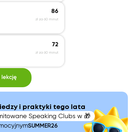
86
zł za 60 minut
72
zł za 60 minut
lekcję
iedzy i praktyki tego lata
limitowane Speaking Clubs w 🎁
omocyjnym
SUMMER26