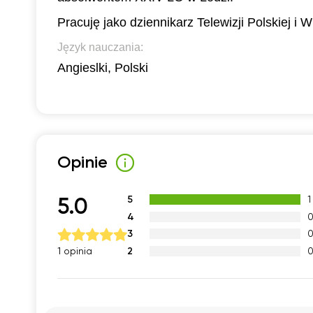
Pracuję jako dziennikarz Telewizji Polskiej i
16:00
Język nauczania:
16:30
Angieslki, Polski
17:00
Opinie
5
1
5.0
4
3
2
1 opinia