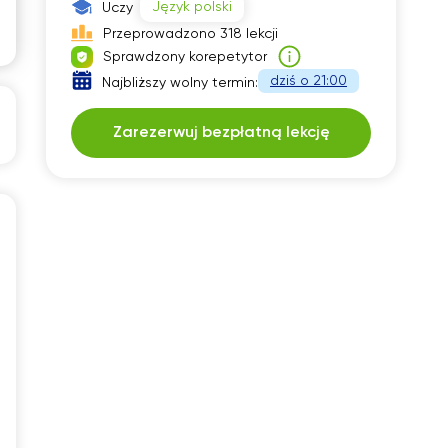
Język polski
Uczy
30
17:30
Przeprowadzono 318 lekcji
Sprawdzony korepetytor
00
18:00
dziś o 21:00
Najbliższy wolny termin:
30
18:30
Zarezerwuj bezpłatną lekcję
00
19:00
30
19:30
00
20:00
30
20:30
00
21:00