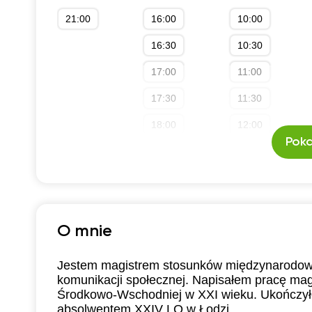
21:00
16:00
10:00
16:30
10:30
17:00
11:00
17:30
11:30
18:00
12:00
Poka
18:30
12:30
19:00
13:00
19:30
13:30
O mnie
20:00
14:00
14:30
Jestem magistrem stosunków międzynarodowych
komunikacji społecznej. Napisałem pracę magi
15:00
Środkowo-Wschodniej w XXI wieku. Ukończy
absolwentem XXIV LO w Łodzi.
15:30