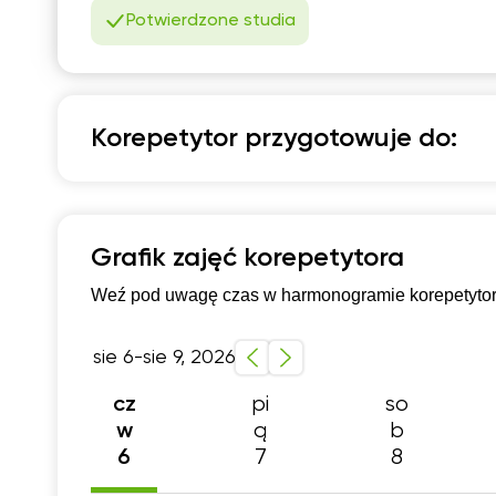
Potwierdzone studia
1
1
1
Korepetytor przygotowuje do:
1
Język polski
1
2
Przygotowanie do matury podstawowej
Przy
Grafik zajęć korepetytora
Dla obcokrajowców
Technikum (profil podst
Weź pod uwagę czas w harmonogramie korepetytora,
Szkola średnia (profil podstawowy)
Konkurs 
sie 6-sie 9, 2026
pi
so
cz
ą
b
w
7
8
6