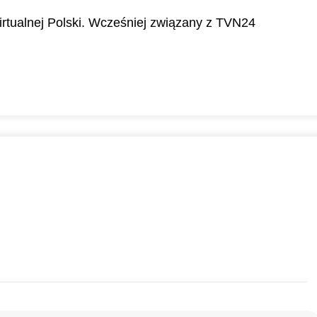
 Wirtualnej Polski. Wcześniej związany z TVN24
16:00
16:30
17:00
0
0
0