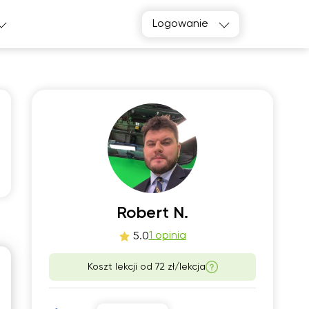
Logowanie
o
śro
1
12
Robert N.
1 opinia
5.0
00
16:00
Koszt lekcji od
72 zł/lekcja
30
16:30
00
17:00