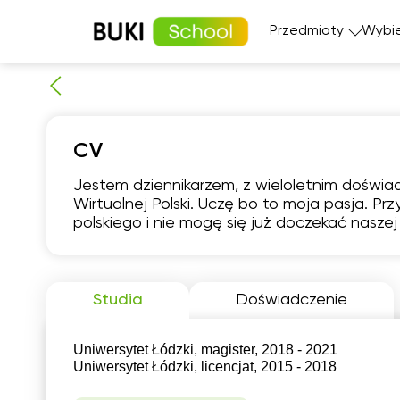
Przedmioty
Wybie
Matematyka
Język angi
CV
Fizyka
Język fran
Język polski
Język nie
Jestem dziennikarzem, z wieloletnim doświad
Chemia
Język his
Wirtualnej Polski. Uczę bo to moja pasja. P
Biologia
polskiego i nie mogę się już doczekać naszej
czw
6
Studia
Doświadczenie
21:00
1
Uniwersytet Łódzki, magister, 2018 - 2021
1
Uniwersytet Łódzki, licencjat, 2015 - 2018
1