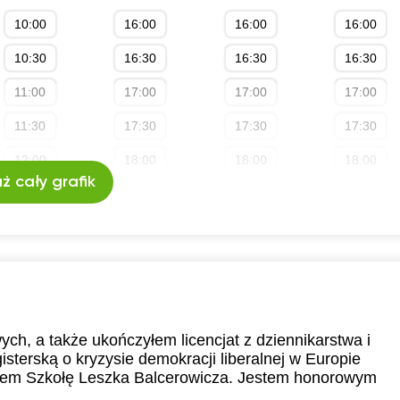
10:00
16:00
16:00
16:00
10:30
16:30
16:30
16:30
11:00
17:00
17:00
17:00
11:30
17:30
17:30
17:30
12:00
18:00
18:00
18:00
ż cały grafik
12:30
18:30
18:30
18:30
13:00
19:00
19:00
19:00
13:30
19:30
19:30
19:30
14:00
20:00
20:00
20:00
14:30
20:30
20:30
20:30
, a także ukończyłem licencjat z dziennikarstwa i
sterską o kryzysie demokracji liberalnej w Europie
15:00
21:00
21:00
21:00
łem Szkołę Leszka Balcerowicza. Jestem honorowym
15:30