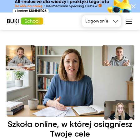
Tak, poproszę
Logowanie
Język
angielski
Matematyka
Język
Fizyka
francuski
Język polski
Język
niemiecki
Chemia
Język
Biologia
hiszpański
Szkoła online, w której osiągniesz
Twoje cele