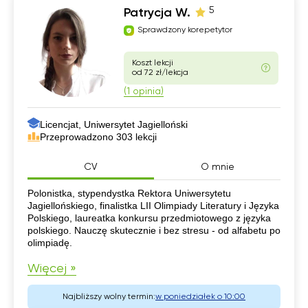
5
Patrycja W.
Sprawdzony korepetytor
Koszt lekcji
od 72 zł/lekcja
(1 opinia)
Licencjat, Uniwersytet Jagielloński
Przeprowadzono 303 lekcji
CV
O mnie
CV
Polonistka, stypendystka Rektora Uniwersytetu
Jagiellońskiego, finalistka LII Olimpiady Literatury i Języka
Polskiego, laureatka konkursu przedmiotowego z języka
polskiego. Nauczę skutecznie i bez stresu - od alfabetu po
olimpiadę.
Więcej »
Najbliższy wolny termin:
w poniedziałek o 10:00