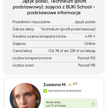
Język polski, Technikum (profil
podstawowy): zajęcia z BUKI School -
podstawowe informacje
Przedmiot nauczania
Język polski
Zakres lekcji
Technikum (profil podstawowy)
Średnia ocena korepetytorów
4.99 ⭐
Zajęcia
Online
Cena lekcji
Od 78 zł do 128 zł za lekcję
Liczba korepetytorów
Ponad 192
Liczba ocen
Ponad 195
4.9
Zuzanna M.
Sprawdzony korepetytor
Koszt lekcji
od 72 zł/lekcja