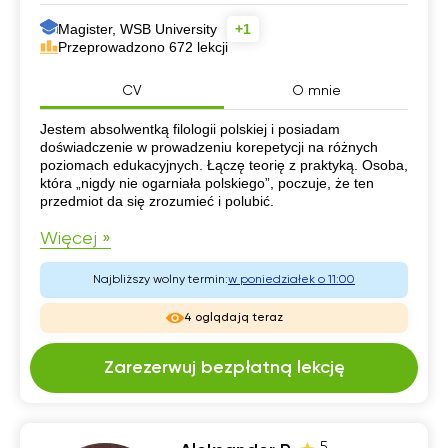
Magister, WSB University
+1
Przeprowadzono 672 lekcji
CV
O mnie
CV
Jestem absolwentką filologii polskiej i posiadam
doświadczenie w prowadzeniu korepetycji na różnych
poziomach edukacyjnych. Łączę teorię z praktyką. Osoba,
która „nigdy nie ogarniała polskiego”, poczuje, że ten
przedmiot da się zrozumieć i polubić.
Więcej »
Najbliższy wolny termin:
w poniedziałek o 11:00
4 oglądają teraz
Zarezerwuj bezpłatną lekcję
5