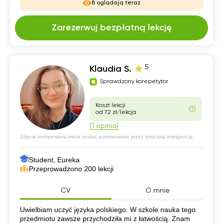
8 oglądają teraz
Zarezerwuj bezpłatną lekcję
5
Klaudia S.
Sprawdzony korepetytor
Koszt lekcji
od 72 zł/lekcja
(1 opinia)
Zdjęcie korepetytora może zostać przetworzone przez sztuczną inteligencję.
Student, Eureka
Przeprowadzono 200 lekcji
CV
O mnie
CV
Uwielbiam uczyć języka polskiego. W szkole nauka tego
przedmiotu zawsze przychodziła mi z łatwością. Znam