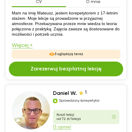
CV
O mnie
CV
Mam na imię Mateusz, jestem korepetytorem z 17-letnim
stażem. Moje lekcje są prowadzone w przyjaznej
atmosferze. Przekazywana przeze mnie wiedza to teoria
połączona z praktyką. Zajęcia zawsze są dostosowane do
możliwości i potrzeb ucznia.
Więcej »
3 oglądają teraz
Zarezerwuj bezpłatną lekcję
5
Daniel W.
Sprawdzony korepetytor
Koszt lekcji
od 72 zł/lekcja
(3 opinie)