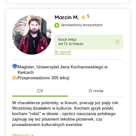
5
Marcin M.
Sprawdzony korepetytor
Koszt lekcji
od 72 zł/lekcja
(6 opinii)
Magister, Uniwersytet Jana Kochanowskiego w
Kielcach
Przeprowadzono 305 lekcji
CV
O mnie
CV
W charakterze polonisty, w liceum, pracuję już piąty rok.
Wcześniej działałem w kulturze. Kocham język polski,
kocham "robić" w słowie - oprócz nauczania polskiego
zajmuję się też pisaniem tekstów piosenek, czy
prowadzeniem kulturalnych eventów.
Więcej »