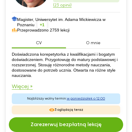
(23 opinii)
Magister, Uniwersytet im. Adama Mickiewicza w
Poznaniu
+1
Przeprowadzono 2759 lekcji
CV
O mnie
CV
Doświadczona korepetytorka z kwalifikacjami i bogatym
doświadczeniem. Przygotowuję do matury podstawowej i
rozszerzonej. Stosuję różnorodne metody nauczania,
dostosowane do potrzeb ucznia. Otwarta na różne style
nauczania.
Więcej »
Najbliższy wolny termin:
w poniedziałek o 12:00
3 oglądają teraz
Zarezerwuj bezpłatną lekcję