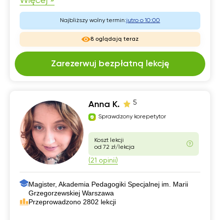
Więcej »
Najbliższy wolny termin:
jutro o 10:00
8 oglądają teraz
Zarezerwuj bezpłatną lekcję
5
Anna K.
Sprawdzony korepetytor
Koszt lekcji
od 72 zł/lekcja
(21 opinii)
Magister, Akademia Pedagogiki Specjalnej im. Marii
Grzegorzewskiej Warszawa
Przeprowadzono 2802 lekcji