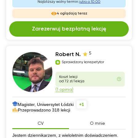
Najbliższy wolny termin:
jutro o 10:00
4 oglądają teraz
Zarezerwuj bezpłatną lekcję
5
Robert N.
Sprawdzony korepetytor
Koszt lekcji
od 72 zł/lekcja
(1 opinia)
Magister, Uniwersytet Łódzki
+1
Przeprowadzono 318 lekcji
CV
O mnie
CV
Jestem dziennikarzem, z wieloletnim doświadczeniem.