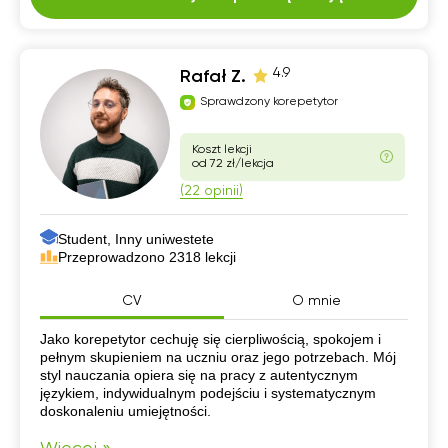
4.9
Rafał Z.
Sprawdzony korepetytor
Koszt lekcji
od 72 zł/lekcja
(22 opinii)
Student, Inny uniwestete
Przeprowadzono 2318 lekcji
CV
O mnie
CV
Jako korepetytor cechuję się cierpliwością, spokojem i
pełnym skupieniem na uczniu oraz jego potrzebach. Mój
styl nauczania opiera się na pracy z autentycznym
językiem, indywidualnym podejściu i systematycznym
doskonaleniu umiejętności.