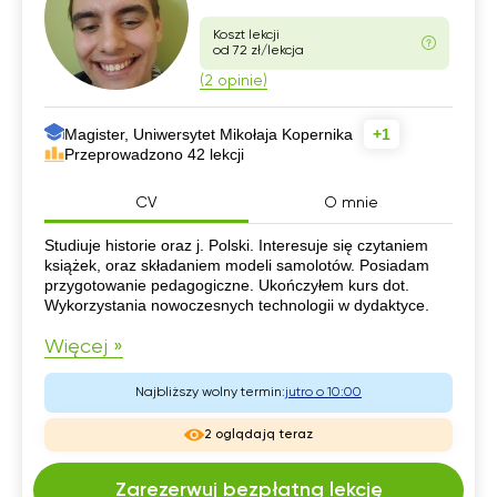
Koszt lekcji
od 72 zł/lekcja
(2 opinie)
Magister, Uniwersytet Mikołaja Kopernika
+1
Przeprowadzono 42 lekcji
CV
O mnie
CV
Studiuje historie oraz j. Polski. Interesuje się czytaniem
książek, oraz składaniem modeli samolotów. Posiadam
przygotowanie pedagogiczne. Ukończyłem kurs dot.
Wykorzystania nowoczesnych technologii w dydaktyce.
Więcej »
Najbliższy wolny termin:
jutro o 10:00
2 oglądają teraz
Zarezerwuj bezpłatną lekcję