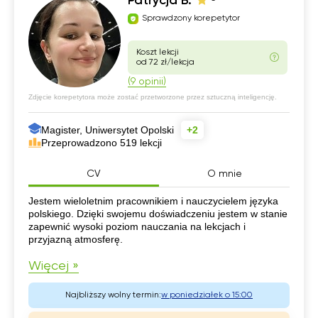
Patrycja B.
Sprawdzony korepetytor
Koszt lekcji
od 72 zł/lekcja
(9 opinii)
Zdjęcie korepetytora może zostać przetworzone przez sztuczną inteligencję.
Magister, Uniwersytet Opolski
+2
Przeprowadzono 519 lekcji
CV
O mnie
CV
Jestem wieloletnim pracownikiem i nauczycielem języka
polskiego. Dzięki swojemu doświadczeniu jestem w stanie
zapewnić wysoki poziom nauczania na lekcjach i
przyjazną atmosferę.
Więcej »
Najbliższy wolny termin:
w poniedziałek o 15:00