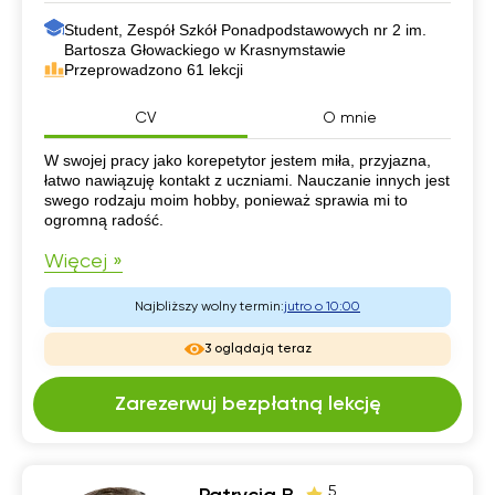
Student, Zespół Szkół Ponadpodstawowych nr 2 im.
Bartosza Głowackiego w Krasnymstawie
Przeprowadzono 61 lekcji
CV
O mnie
CV
W swojej pracy jako korepetytor jestem miła, przyjazna,
łatwo nawiązuję kontakt z uczniami. Nauczanie innych jest
swego rodzaju moim hobby, ponieważ sprawia mi to
ogromną radość.
Więcej »
Najbliższy wolny termin:
jutro o 10:00
3 oglądają teraz
Zarezerwuj bezpłatną lekcję
5