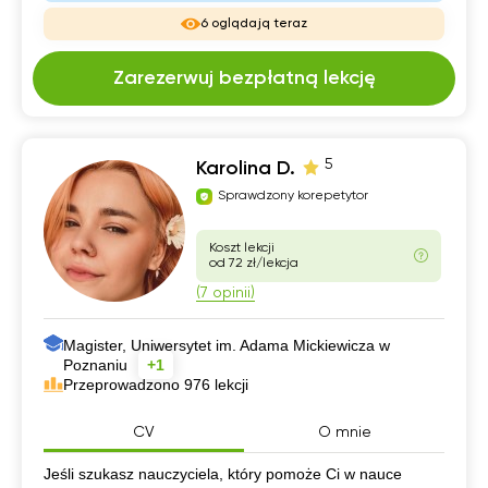
6 oglądają teraz
Zarezerwuj bezpłatną lekcję
5
Karolina D.
Sprawdzony korepetytor
Koszt lekcji
od 72 zł/lekcja
(7 opinii)
Magister, Uniwersytet im. Adama Mickiewicza w
Poznaniu
+1
Przeprowadzono 976 lekcji
CV
O mnie
CV
Jeśli szukasz nauczyciela, który pomoże Ci w nauce