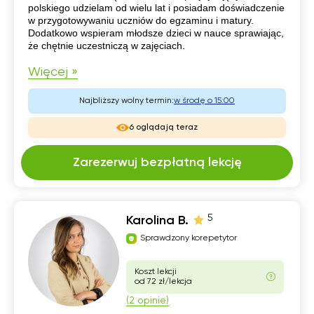
polskiego udzielam od wielu lat i posiadam doświadczenie
w przygotowywaniu uczniów do egzaminu i matury.
Dodatkowo wspieram młodsze dzieci w nauce sprawiając,
że chętnie uczestniczą w zajęciach.
Więcej »
Najbliższy wolny termin:
w środę o 15:00
6 oglądają teraz
Zarezerwuj bezpłatną lekcję
5
Karolina B.
Sprawdzony korepetytor
Koszt lekcji
od 72 zł/lekcja
(2 opinie)