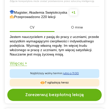
Zdjęcie korepetytora może zostać przetworzone przez sztuczną inteligencję.
Magister, Akademia Swiętokrzyska
+1
Przeprowadzono 220 lekcji
CV
O mnie
CV
Jestem nauczycielem z pasją do pracy z uczniami, przede
wszystkim wymagającymi cierpliwości i indywidualnego
podejścia. Wyznaję własną regułę: Im więcej trudu
włożonego w pracę z uczniami, tym więcej satysfakcji.
Nauczanie jest moją życiową misją.
Więcej »
Najbliższy wolny termin:
jutro o 11:00
7 oglądają teraz
Zarezerwuj bezpłatną lekcję