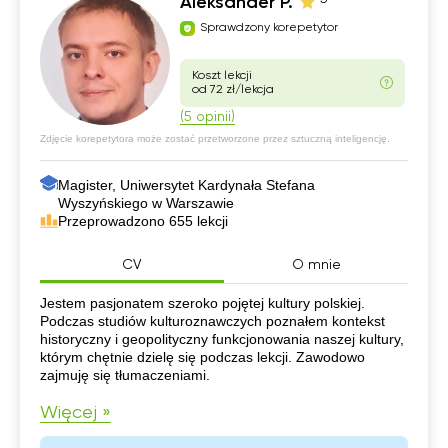
Aleksander P.
Sprawdzony korepetytor
Koszt lekcji
od 72 zł/lekcja
(5 opinii)
Zdjęcie korepetytora może zostać przetworzone przez sztuczną inteligencję.
Magister, Uniwersytet Kardynała Stefana
Wyszyńskiego w Warszawie
Przeprowadzono 655 lekcji
CV
O mnie
CV
Jestem pasjonatem szeroko pojętej kultury polskiej.
Podczas studiów kulturoznawczych poznałem kontekst
historyczny i geopolityczny funkcjonowania naszej kultury,
którym chętnie dzielę się podczas lekcji. Zawodowo
zajmuję się tłumaczeniami.
Więcej »