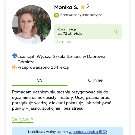
5
Monika S.
Sprawdzony korepetytor
Koszt lekcji
od 72 zł/lekcja
(2 opinie)
Licencjat, Wyższa Szkoła Biznesu w Dąbrowie
Górniczej
Przeprowadzono 134 lekcji
CV
O mnie
CV
Pomagam uczniom skutecznie przygotować się do
egzaminu ósmoklasisty i matury. Uczę pisania prac,
porządkuję wiedzę z lektur i pokazuję, jak zdobywać
punkty – jasno, spokojnie i bez stresu.
Więcej »
Najbliższy wolny termin:
w poniedziałek o 15:30