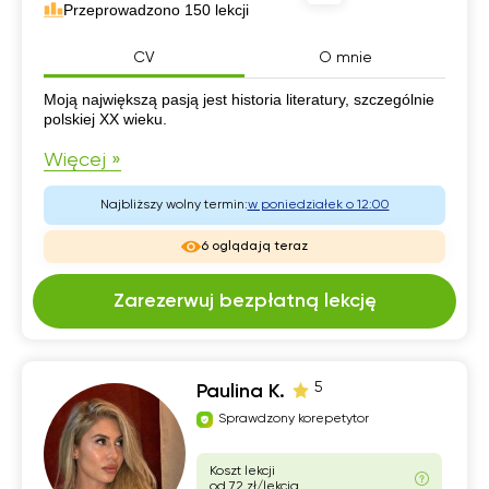
Przeprowadzono 150 lekcji
CV
O mnie
CV
Moją największą pasją jest historia literatury, szczególnie
polskiej XX wieku.
Więcej »
Najbliższy wolny termin:
w poniedziałek o 12:00
6 oglądają teraz
Zarezerwuj bezpłatną lekcję
5
Paulina K.
Sprawdzony korepetytor
Koszt lekcji
od 72 zł/lekcja