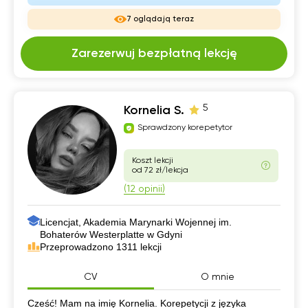
7 oglądają teraz
Zarezerwuj bezpłatną lekcję
5
Kornelia S.
Sprawdzony korepetytor
Koszt lekcji
od 72 zł/lekcja
(12 opinii)
Licencjat, Akademia Marynarki Wojennej im.
Bohaterów Westerplatte w Gdyni
Przeprowadzono 1311 lekcji
CV
O mnie
CV
Cześć! Mam na imię Kornelia. Korepetycji z języka