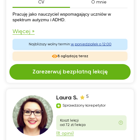
CV
O mnie
CV
Pracuję jako nauczyciel wspomagający uczniów w
spektrum autyzmu i ADHD.
Więcej »
Najbliższy wolny termin:
w poniedziałek o 12:00
8 oglądają teraz
Zarezerwuj bezpłatną lekcję
5
Laura S.
Sprawdzony korepetytor
Koszt lekcji
od 72 zł/lekcja
(8 opinii)