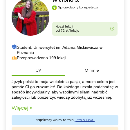
Wiktoria S.
Sprawdzony korepetytor
Koszt lekcji
od 72 zł/lekcja
Student, Uniwersytet im. Adama Mickiewicza w
Poznaniu
Przeprowadzono 199 lekcji
CV
O mnie
CV
Język polski to moja wieloletnia pasja, a moim celem jest
pomóc Ci go zrozumieć. Do każdego ucznia podchodzę w
sposób indywidualny, aby wspólnymi siłami nadrobić
zaległości lub poszerzyć wiedzę zdobytą już wcześniej.
Więcej »
Najbliższy wolny termin:
jutro o 10:00