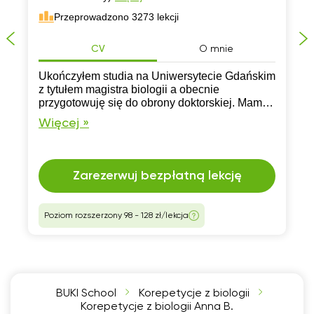
Przeprowadzono 3273 lekcji
CV
O mnie
Ukończyłem studia na Uniwersytecie Gdańskim
z tytułem magistra biologii a obecnie
przygotowuję się do obrony doktorskiej. Mam
doświadczenie w nauczaniu i chętnie oferuję
Więcej »
swoją pomoc nauce, rozwiązywaniu zadań i
przygotowywaniu do matury z biologii.
Zarezerwuj bezpłatną lekcję
Poziom rozszerzony 98 - 128 zł/lekcja
BUKI School
Korepetycje z biologii
Korepetycje z biologii Anna B.