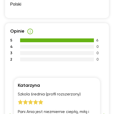
Polski
Opinie
5
6
4
0
3
0
2
0
Katarzyna
Ol
Szkola średnia (profil rozszerzony)
Pr
my
Pani Ania jest niezmiernie ciepłą, miłą i
Mi