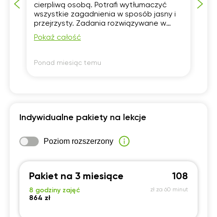
cierpliwą osobą. Potrafi wytłumaczyć
po
wszystkie zagadnienia w sposób jasny i
mn
przejrzysty. Zadania rozwiązywane w
trakcie zajęć są skrupulatnie omawiane.
Pokaż całość
Zajęcia prowadzone są w luźnej
atmosferze. Polecam z całego serca.
Ponad miesiąc temu
Po
Indywidualne pakiety na lekcje
Poziom rozszerzony
Pakiet na 3 miesiące
108
8 godziny zajęć
zł za 60 minut
864 zł