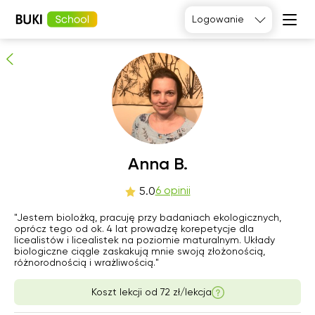
Anna B.
Logowanie
6
osób poleca
Język
angielski
Matematyka
Język
Fizyka
francuski
Język polski
Język
niemiecki
Chemia
Język
Biologia
Anna B.
hiszpański
czw
6 opinii
pią
sob
nie
5.0
6
7
8
9
"Jestem biolożką, pracuję przy badaniach ekologicznych,
oprócz tego od ok. 4 lat prowadzę korepetycje dla
licealistów i licealistek na poziomie maturalnym. Układy
Brak
Brak
16:00
16:00
biologiczne ciągle zaskakują mnie swoją złożonością,
dostępnych
dostępnych
różnorodnością i wrażliwością."
terminów
terminów
16:30
16:30
Koszt lekcji od
72 zł/lekcja
17:00
17:00