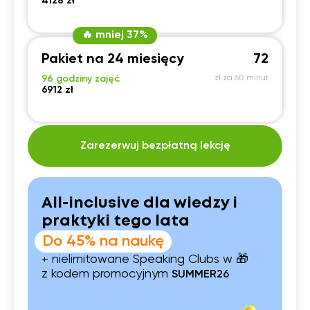
4128 zł
🔥 mniej 37%
Pakiet na 24 miesięcy
72
96 godziny zajęć
zł za 60 minut
6912 zł
Zarezerwuj bezpłatną lekcję
All-inclusive dla wiedzy i
praktyki tego lata
Do 45% na naukę
+ nielimitowane Speaking Clubs w 🎁
z kodem promocyjnym
SUMMER26