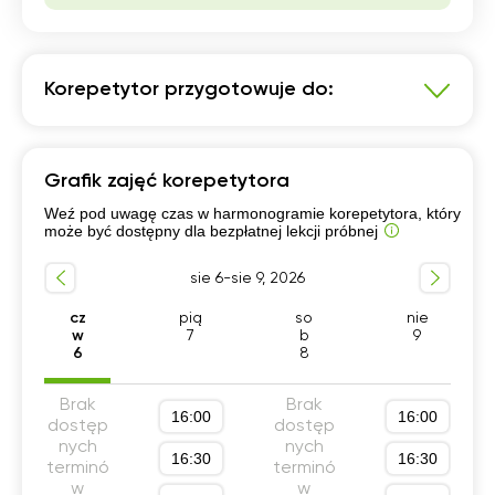
Korepetytor przygotowuje do:
Biologia
Grafik zajęć korepetytora
Szkoła podstawowa 7-8 klasa
Weź pod uwagę czas w harmonogramie korepetytora, który
Przygotowanie do matury rozszerzonej
może być dostępny dla bezpłatnej lekcji próbnej
Liceum (profil podstawowy)
sie 6-sie 9, 2026
Technikum (profil podstawowy)
Szkola średnia (profil podstawowy)
cz
pią
so
nie
w
7
b
9
Szkola średnia (profil rozszerzony)
6
8
Liceum (profil rozszerzony)
Brak
Brak
Technikum (profil rozszerzony)
16:00
16:00
dostęp
dostęp
nych
nych
16:30
16:30
terminó
terminó
w
w