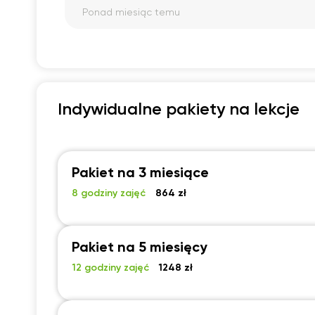
nadgonić duże zaległości i poprawić ocenę
Ponad miesiąc temu
z niemieckiego. Myślę że stała nauka z nią
podniesie znacząco umiejętności mojego
syna
Indywidualne pakiety na lekcje
Pakiet na 3 miesiące
8 godziny zajęć
864 zł
Pakiet na 5 miesięcy
12 godziny zajęć
1248 zł