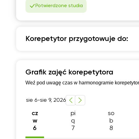
Potwierdzone studia
Korepetytor przygotowuje do:
Język niemiecki
Szkoła podstawowa 4-6 klasa
Szkoła podsta
Grafik zajęć korepetytora
Szkoła podstawowa 7-8 klasa
Dla dorosłych
Weź pod uwagę czas w harmonogramie korepetytora,
sie 6-sie 9, 2026
pi
so
cz
ą
b
w
7
8
6