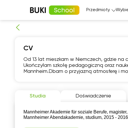
Przedmioty
Wybie
Matematyka
Język angi
CV
Fizyka
Język fran
Język polski
Język nie
Od 13 lat mieszkam w Niemczech, gdzie na co
Chemia
Język his
Ukończyłam szkołę pedagogiczną oraz nauk
Biologia
Mannheim.Dbam o przyjazną atmosferę i mot
czw
6
Studia
Doświadczenie
Brak
1
dostępnych
terminów
Mannheimer Akademie für soziale Berufe, magister,
1
Mannheimer Abendakademie, studium, 2015 - 2016