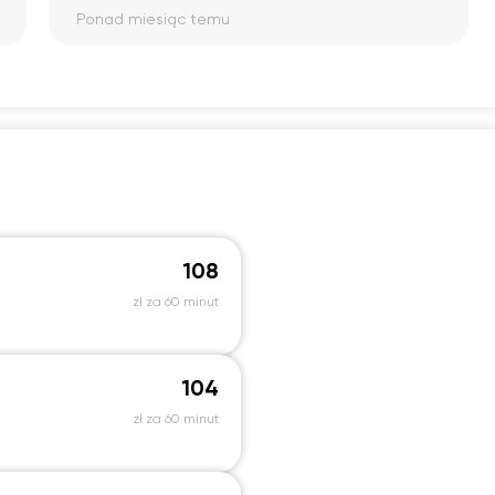
postępów, są różnorodne i ułatwiają
Ponad miesiąc temu
zapamiętywanie. Uczę się słówek i
gramatyki wykonując ćwiczenia, zamiast
zakuwać jedno po drugim. Dzięki temu
łatwiej przyswajam wiedzę i mam poczucie,
że będę gotowa używać języka na co dzień.
Zaczynałam od zera, a już tworzę pierwsze
zdania. :)
108
zł za 60 minut
104
zł za 60 minut