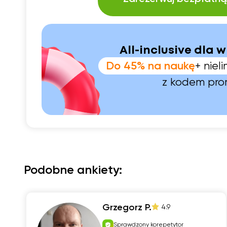
All-inclusive dla w
Do 45% na naukę
+ nie
z kodem pr
Podobne ankiety:
Grzegorz P.
4.9
Sprawdzony korepetytor