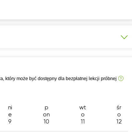
wowa 1-3 klasa
A1-A2
B1-B2
Dla początkujących
 który może być dostępny dla bezpłatnej lekcji próbnej
ni
p
wt
śr
e
on
o
o
9
10
11
12