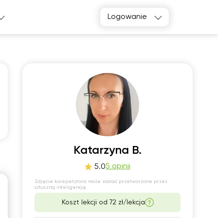
Logowanie
o
śro
1
12
Katarzyna B.
5 opinii
5.0
Brak
00
dostępnych
Zdjęcie korepetytora może zostać przetworzone przez
terminów
sztuczną inteligencję.
Koszt lekcji od
72 zł/lekcja