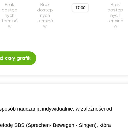
Brak
Brak
Brak
17:00
dostęp
dostęp
dostęp
nych
nych
nych
terminó
terminó
terminó
w
w
w
ż cały grafik
 sposób nauczania indywidualnie, w zależności od
metodę SBS (Sprechen- Bewegen - Singen), która