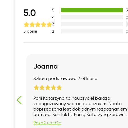
5
5.0
4
3
2
5 opinii
Joanna
Szkoła podstawowa 7-8 klasa
abym
Pani Katarzyna to nauczyciel bardzo
ście,
zaangażowany w pracę z uczniem. Nauka
poprzedzona jest dokładnym rozpoznaniem
potrzeb. Kontakt z Panią Katarzyną zarówno
ze strony ucznia jak i rodzica jest bardzo
Pokaż całość
dobry. Wspaniale w krótkim czasie pomogła