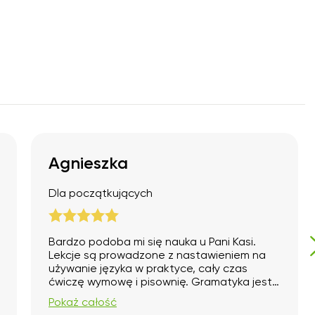
5
0
0
0
Agnieszka
Dla początkujących
Bardzo podoba mi się nauka u Pani Kasi.
Lekcje są prowadzone z nastawieniem na
używanie języka w praktyce, cały czas
ćwiczę wymowę i pisownię. Gramatyka jest
wytłumaczona zrozumiale i w przystępny
Pokaż całość
sposób. Ćwiczenia są dostawane do moich