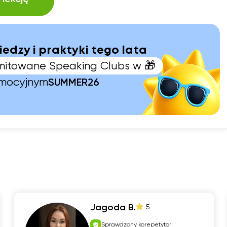
iedzy i praktyki tego lata
limitowane Speaking Clubs w 🎁
omocyjnym
SUMMER26
Jagoda B.
5
Sprawdzony korepetytor