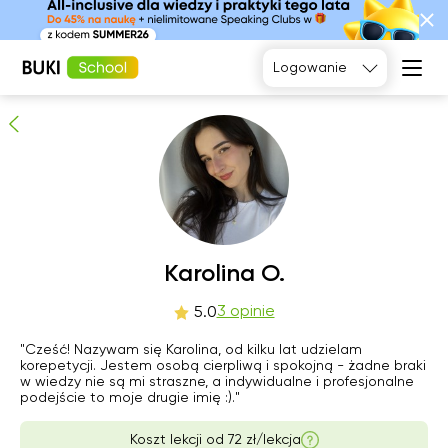
Karolina O.
3
osób poleca
Logowanie
Język
angielski
Matematyka
Język
Fizyka
francuski
Język polski
Język
niemiecki
Chemia
Język
Biologia
nie
Karolina O.
pon
wto
śro
hiszpański
9
10
11
12
3 opinie
5.0
Brak
"Cześć! Nazywam się Karolina, od kilku lat udzielam
21:00
20:00
21:00
dostępnych
korepetycji. Jestem osobą cierpliwą i spokojną - żadne braki
terminów
w wiedzy nie są mi straszne, a indywidualne i profesjonalne
podejście to moje drugie imię :)."
Koszt lekcji od
72 zł/lekcja