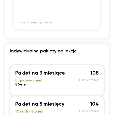
ba
pr
Po
ró
na
Ponad miesiąc temu
Po
Indywidualne pakiety na lekcje
Pakiet na 3 miesiące
108
8 godziny zajęć
zł za 60 minut
864 zł
Pakiet na 5 miesięcy
104
12 godziny zajęć
zł za 60 minut