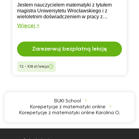
Jestem nauczycielem matematyki z tytułem
magistra Uniwersytetu Wrocławskiego i z
wieloletnim doświadczeniem w pracy z
uczniami szkół podstawowych oraz licealistami.
Więcej »
Pomogę zrozumieć materiał szkolny na każdym
poziomie.
Zarezerwuj bezpłatną lekcję
72 - 108 zł/lekcja
BUKI School
Korepetycje z matematyki online
Korepetycje z matematyki online Karolina O.