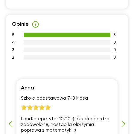
Opinie
5
3
4
0
3
0
2
0
Anna
Ed
Szkoła podstawowa 7-8 klasa
Sz
Pani Korepetytor 10/10 :) dziecko bardzo
Sy
zadowolone, nastąpiła olbrzymia
kt
poprawa z matematyki :)
na