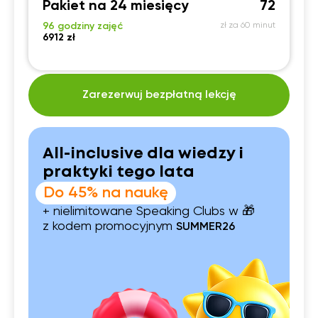
Pakiet na 24 miesięcy
72
96 godziny zajęć
zł za 60 minut
6912 zł
Zarezerwuj bezpłatną lekcję
All-inclusive dla wiedzy i
praktyki tego lata
Do 45% na naukę
+ nielimitowane Speaking Clubs w 🎁
z kodem promocyjnym
SUMMER26