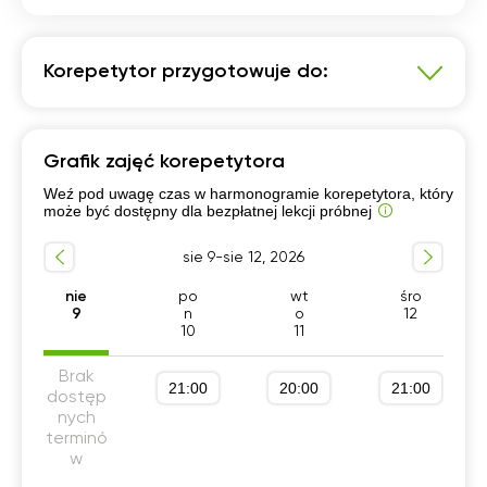
Korepetytor przygotowuje do:
Matematyka
Grafik zajęć korepetytora
Szkoła podstawowa 4-6 klasa
Weź pod uwagę czas w harmonogramie korepetytora, który
Przygotowanie do matury podstawowej
może być dostępny dla bezpłatnej lekcji próbnej
Egzamin 8-klasisty
Przygotowanie do szkoły
sie 9-sie 12, 2026
Szkoła podstawowa 1-3 klasa
Szkoła podstawowa 7-8 klasa
nie
po
wt
śro
9
n
o
12
10
11
Brak
21:00
20:00
21:00
dostęp
nych
terminó
w