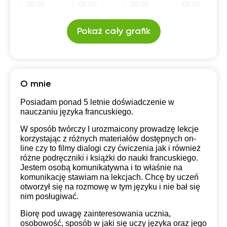
08:00
08:00
08:00
08:00
19:30
19:30
19:30
19:30
08:30
08:30
08:30
08:30
Pokaż cały grafik
20:00
20:00
20:00
20:00
09:00
09:00
09:00
09:00
20:30
20:30
20:30
20:30
09:30
09:30
09:30
09:30
21:00
21:00
21:00
21:00
10:00
10:00
10:00
10:00
O mnie
10:30
10:30
10:30
10:30
Posiadam ponad 5 letnie doświadczenie w
nauczaniu języka francuskiego.
11:00
11:00
11:00
11:00
W sposób twórczy I urozmaicony prowadzę lekcje
korzystając z różnych materiałów dostępnych on-
11:30
11:30
11:30
11:30
line czy to filmy dialogi czy ćwiczenia jak i również
różne podręczniki i książki do nauki francuskiego.
12:00
12:00
12:00
12:00
Jestem osobą komunikatywna i to właśnie na
komunikację stawiam na lekcjach. Chcę by uczeń
12:30
12:30
12:30
12:30
otworzył się na rozmowę w tym języku i nie bał się
nim posługiwać.
13:00
13:00
13:00
13:00
Biorę pod uwagę zainteresowania ucznia,
13:30
13:30
13:30
13:30
osobowość, sposób w jaki się uczy języka oraz jego