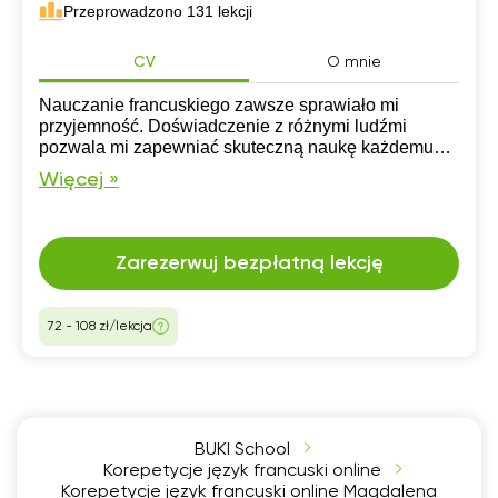
Przeprowadzono 131 lekcji
CV
O mnie
Nauczanie francuskiego zawsze sprawiało mi
przyjemność. Doświadczenie z różnymi ludźmi
pozwala mi zapewniać skuteczną naukę każdemu
uczniowi. Każdy uczeń może ze mną się rozwijać we
Więcej »
własnym tempie i przyjaznej atmosferze.
Zarezerwuj bezpłatną lekcję
72 - 108 zł/lekcja
BUKI School
Korepetycje język francuski online
Korepetycje język francuski online Magdalena