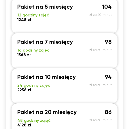
Pakiet na 5 miesięcy
104
20:00
20:00
20:00
20:00
12 godziny zajęć
zł za 60 minut
20:30
20:30
20:30
20:30
1248 zł
21:00
21:00
21:00
21:00
Pakiet na 7 miesięcy
98
16 godziny zajęć
zł za 60 minut
1568 zł
Pakiet na 10 miesięcy
94
24 godziny zajęć
zł za 60 minut
2256 zł
Pakiet na 20 miesięcy
86
48 godziny zajęć
zł za 60 minut
4128 zł