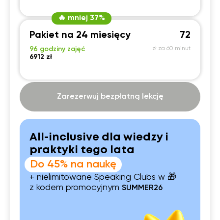
🔥 mniej 37%
Pakiet na 24 miesięcy
72
96 godziny zajęć
zł za 60 minut
6912 zł
Zarezerwuj bezpłatną lekcję
All-inclusive dla wiedzy i
praktyki tego lata
Do 45% na naukę
+ nielimitowane Speaking Clubs w 🎁
z kodem promocyjnym
SUMMER26