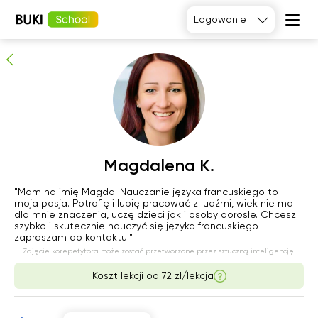
Magdalena K.
Logowanie
Sprawdzony korepetytor
Język
angielski
Matematyka
Język
Fizyka
francuski
Język polski
Język
niemiecki
Chemia
Język
Biologia
Magdalena K.
hiszpański
czw
"Mam na imię Magda. Nauczanie języka francuskiego to
pią
sob
nie
moja pasja. Potrafię i lubię pracować z ludźmi, wiek nie ma
6
7
8
9
dla mnie znaczenia, uczę dzieci jak i osoby dorosłe. Chcesz
szybko i skutecznie nauczyć się języka francuskiego
zapraszam do kontaktu!"
06:00
06:00
06:00
06:00
Zdjęcie korepetytora może zostać przetworzone przez sztuczną inteligencję.
Koszt lekcji od
72 zł/lekcja
06:30
06:30
06:30
06:30
07:00
07:00
07:00
07:00