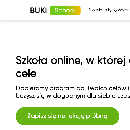
Przedmioty
Wybie
Matematyka
Język angi
Fizyka
Język fran
Język polski
Język nie
Szkoła online, w której
Chemia
Język his
cele
Biologia
Dobieramy program do Twoich celów i
Uczysz się w dogodnym dla siebie czas
Zapisz się na lekcję próbną