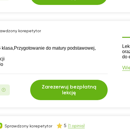
awdzony korepetytor
CV
Lek
 klasa,
Przygotowanie do matury podstawowej,
ora
do 
cji
ło
Wię
Zarezerwuj bezpłatną
lekcję
5
(1 opinia)
Sprawdzony korepetytor