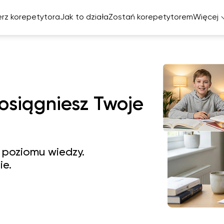
rz korepetytora
Jak to działa
Zostań korepetytorem
Więcej
Ta
elski
cuski
miecki
 osiągniesz Twoje
zpański
 poziomu wiedzy.
ie.