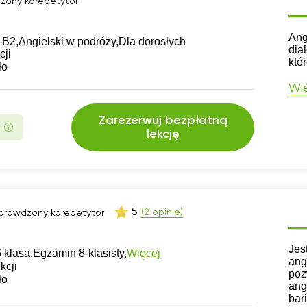
zony korepetytor
CV
Ang
-B2,
Angielski w podróży,
Dla dorosłych
dia
cji
któ
ło
Wię
Zarezerwuj bezpłatną
lekcję
5
(2 opinie)
prawdzony korepetytor
CV
Jes
Więcej
 klasa,
Egzamin 8-klasisty,
ang
kcji
poz
ło
ang
bar