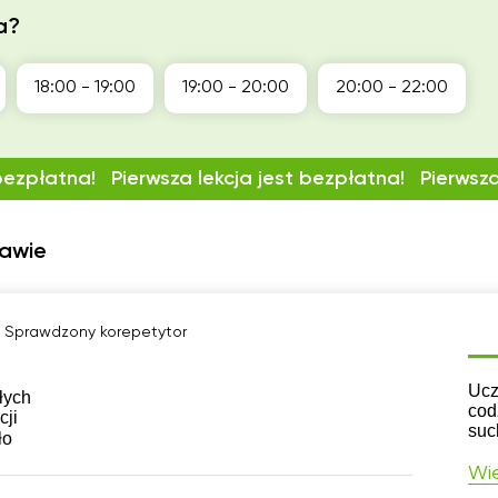
a?
18:00 - 19:00
19:00 - 20:00
20:00 - 22:00
 bezpłatna!
Pierwsza lekcja jest bezpłatna!
Pierwsza
zawie
Sprawdzony korepetytor
CV
Ucz
łych
cod
cji
such
ło
Wię