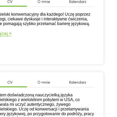
CV
O mnie
Kalendarz
ielski konwersacyjny dla każdego! Uczę poprzez
logi, ciekawe dyskusje i interaktywne ćwiczenia,
re pomagają szybko przełamać barierę językową.
cej »
CV
O mnie
Kalendarz
tem doświadczoną nauczycielką języka
ielskiego z wieloletnim pobytem w USA, co
wala mi uczyć autentycznego, żywego
ielskiego. Uczę od konwersacji i przełamywania
iery językowej, po przygotowanie do podróży, pracy