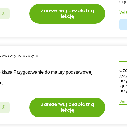
czy
Zarezerwuj bezpłatną
Wię
lekcję
awdzony korepetytor
CV
Cze
 klasa,
Przygotowanie do matury podstawowej,
jęz
prz
cji
łąc
prz
Wię
Zarezerwuj bezpłatną
lekcję