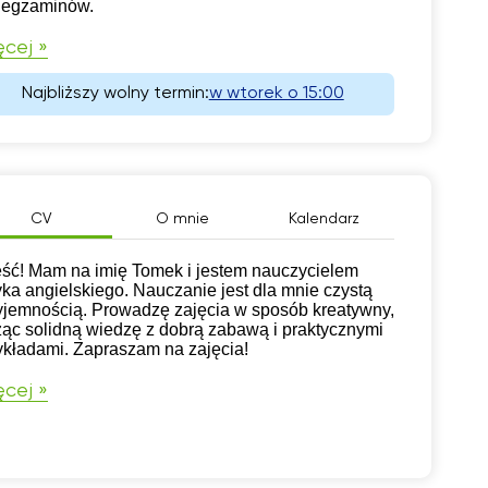
 egzaminów.
cej »
Najbliższy wolny termin:
w wtorek o 15:00
CV
O mnie
Kalendarz
ść! Mam na imię Tomek i jestem nauczycielem
yka angielskiego. Nauczanie jest dla mnie czystą
yjemnością. Prowadzę zajęcia w sposób kreatywny,
ząc solidną wiedzę z dobrą zabawą i praktycznymi
ykładami. Zapraszam na zajęcia!
cej »