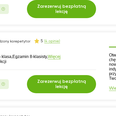
Zarezerwuj bezpłatną
lekcję
5
(4 opinie)
zony korepetytor
CV
Otw
Więcej
 klasa,
Egzamin 8-klasisty,
chę
kcji
now
ind
prz
Two
Zarezerwuj bezpłatną
lekcję
Wię