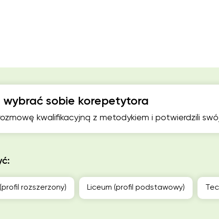
 wybrać sobie korepetytora
 rozmowę kwalifikacyjną z metodykiem i potwierdzili sw
yć:
(profil rozszerzony)
Liceum (profil podstawowy)
Tec