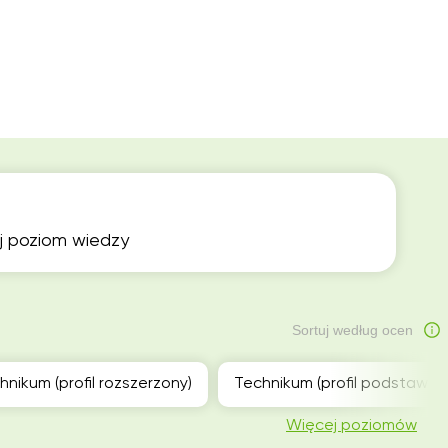
ój poziom wiedzy
Sortuj według ocen
hnikum (profil rozszerzony)
Technikum (profil podstawow
Więcej poziomów