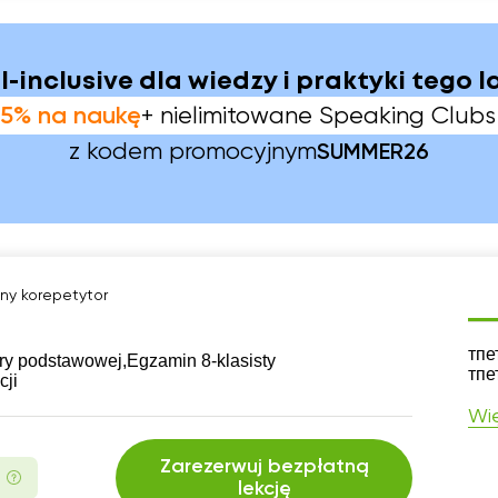
ll-inclusive dla wiedzy i praktyki tego l
5% na naukę
+ nielimitowane Speaking Clubs
z kodem promocyjnym
SUMMER26
ny korepetytor
CV
тпе
ry podstawowej,
Egzamin 8-klasisty
тпе
cji
Wię
Zarezerwuj bezpłatną
lekcję