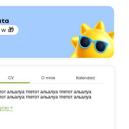
ata
 w 🎁
CV
O mnie
Kalendarz
тот альалуа тпетот альалуа тпетот альалуа
тот альалуа тпетот альалуа тпетот альалуа
cej »