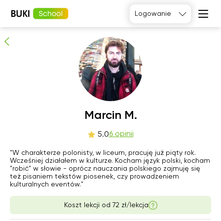
Marcin M.
Logowanie
6
osób poleca
Język
angielski
Matematyka
Język
Fizyka
francuski
Język polski
Język
niemiecki
Chemia
Język
Biologia
Marcin M.
hiszpański
czw
6 opinii
pią
sob
nie
5.0
6
7
8
9
"W charakterze polonisty, w liceum, pracuję już piąty rok.
Wcześniej działałem w kulturze. Kocham język polski, kocham
"robić" w słowie - oprócz nauczania polskiego zajmuję się
Brak
18:00
15:00
12:00
też pisaniem tekstów piosenek, czy prowadzeniem
dostępnych
kulturalnych eventów."
terminów
18:30
12:30
Koszt lekcji od
72 zł/lekcja
19:00
13:00