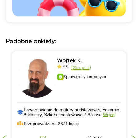
Podobne ankiety:
Wojtek K.
4.9
(
25 opinii
)
Sprawdzony korepetytor
Przygotowanie do matury podstawowej, Egzamin
8-klasisty, Szkoła podstawowa 7-8 klasa
Więcej
Przeprowadzono 2671 lekcji
CV
O mnie