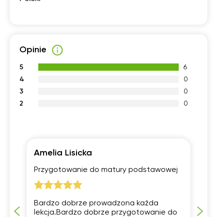
Opinie
5
6
4
0
3
0
2
0
Amelia Lisicka
J
ej
Przygotowanie do matury podstawowej
Sz
Bardzo dobrze prowadzona każda
„Z
lekcja.Bardzo dobrze przygotowanie do
po