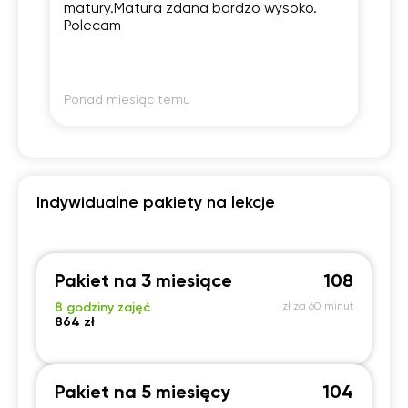
matury.Matura zdana bardzo wysoko.
ko
Polecam
ci
pr
Po
ws
tł
Dz
Ponad miesiąc temu
Po
zn
zr
Indywidualne pakiety na lekcje
Pakiet na 3 miesiące
108
8 godziny zajęć
zł za 60 minut
864 zł
Pakiet na 5 miesięcy
104