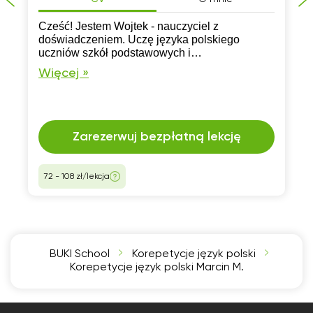
Cześć! Jestem Wojtek - nauczyciel z
doświadczeniem. Uczę języka polskiego
uczniów szkół podstawowych i
ponadpodstawowych. Pracuję z pasją i
Więcej »
zaangażowaniem. Moje lekcje to nie tylko
przekazywanie wiedzy, ale także pomoc w
osiąganiu sukcesów.
Zarezerwuj bezpłatną lekcję
72 - 108 zł/lekcja
BUKI School
Korepetycje język polski
Korepetycje język polski Marcin M.