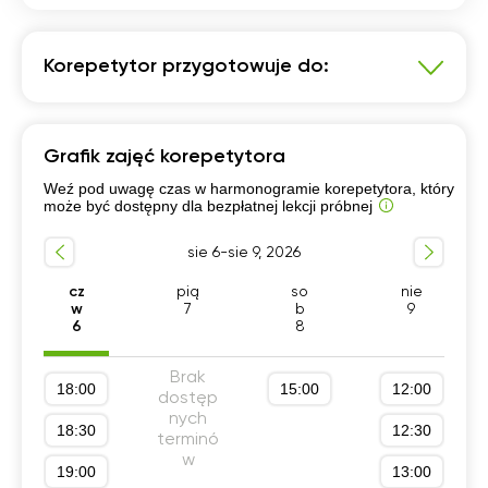
Korepetytor przygotowuje do:
Język polski
Grafik zajęć korepetytora
Przygotowanie do matury podstawowej
Weź pod uwagę czas w harmonogramie korepetytora, który
Liceum (profil podstawowy)
może być dostępny dla bezpłatnej lekcji próbnej
Technikum (profil podstawowy)
sie 6-sie 9, 2026
Szkola średnia (profil podstawowy)
cz
pią
so
nie
w
7
b
9
6
8
Brak
18:00
15:00
12:00
dostęp
nych
18:30
12:30
terminó
w
19:00
13:00