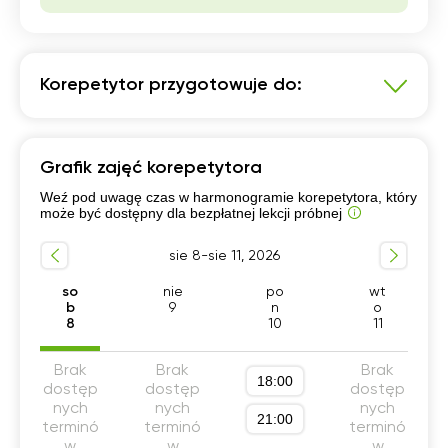
Korepetytor przygotowuje do:
Język angielski
Grafik zajęć korepetytora
Szkoła podstawowa 4-6 klasa
Weź pod uwagę czas w harmonogramie korepetytora, który
Przygotowanie do matury podstawowej
może być dostępny dla bezpłatnej lekcji próbnej
Egzamin 8-klasisty
sie 8-sie 11, 2026
Szkoła podstawowa 1-3 klasa
Szkoła podstawowa 7-8 klasa
so
nie
po
wt
b
9
n
o
Szkola średnia (profil podstawowy)
8
10
11
Brak
Brak
Brak
18:00
dostęp
dostęp
dostęp
nych
nych
nych
21:00
terminó
terminó
terminó
w
w
w