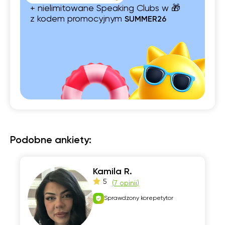
+ nielimitowane Speaking Clubs w 🎁
z kodem promocyjnym
SUMMER26
Podobne ankiety:
Kamila R.
5
(
7 opinii
)
Sprawdzony korepetytor