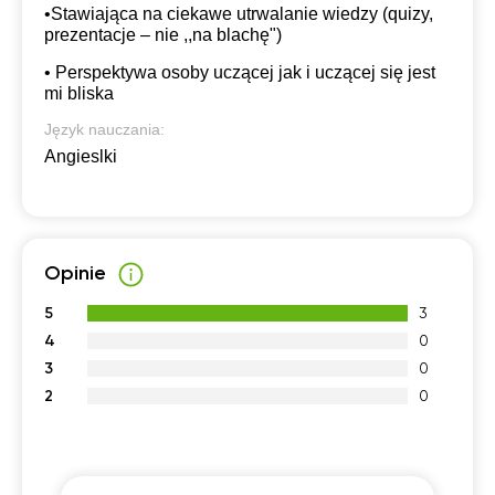
•Stawiająca na ciekawe utrwalanie wiedzy (quizy,
prezentacje – nie ,,na blachę")
• Perspektywa osoby uczącej jak i uczącej się jest
mi bliska
Język nauczania:
Angieslki
Opinie
5
3
4
0
3
0
2
0