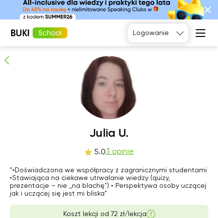
Julia U.
3
osób poleca
Logowanie
Język
angielski
Matematyka
Język
Fizyka
francuski
Język polski
Język
niemiecki
Chemia
Język
Biologia
sob
Julia U.
nie
pon
wto
hiszpański
8
9
10
11
3 opinie
5.0
Brak
Brak
Brak
"•Doświadczona we współpracy z zagranicznymi studentami
18:00
dostępnych
dostępnych
dostępnych
•Stawiająca na ciekawe utrwalanie wiedzy (quizy,
terminów
terminów
terminów
prezentacje – nie ,,na blachę") • Perspektywa osoby uczącej
21:00
jak i uczącej się jest mi bliska"
Koszt lekcji od
72 zł/lekcja