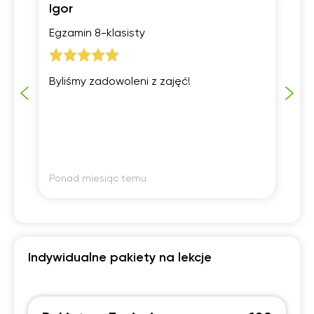
Igor
Ar
Egzamin 8-klasisty
Sz
Byliśmy zadowoleni z zajęć!
Po
pi
je
sł
ak
Po
co
oc
Ponad miesiąc temu
Po
Indywidualne pakiety na lekcje