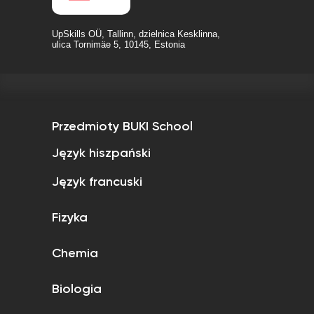
UpSkills OÜ, Tallinn, dzielnica Kesklinna,
ulica Tornimäe 5, 10145, Estonia
Przedmioty BUKI School
Język hiszpański
Język francuski
Fizyka
Chemia
Biologia