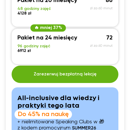
Pakiet na 20 miesięcy
86
48 godziny zajęć
zł za 60 minut
4128 zł
🔥 mniej 37%
Pakiet na 24 miesięcy
72
96 godziny zajęć
zł za 60 minut
6912 zł
Zarezerwuj bezpłatną lekcję
All-inclusive dla wiedzy i
praktyki tego lata
Do 45% na naukę
+ nielimitowane Speaking Clubs w 🎁
z kodem promocyjnym
SUMMER26