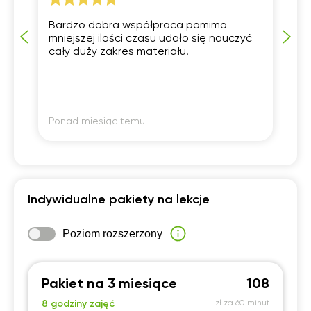
Bardzo dobra współpraca pomimo
Pr
mniejszej ilości czasu udało się nauczyć
tł
cały duży zakres materiału.
po
Ponad miesiąc temu
Po
Indywidualne pakiety na lekcje
Poziom rozszerzony
Pakiet na 3 miesiące
108
8 godziny zajęć
zł za 60 minut