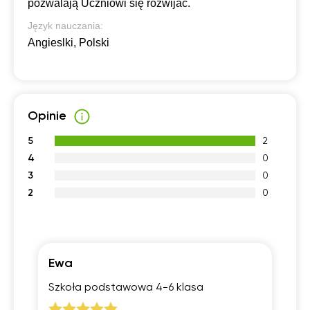
pozwalają Uczniowi się rozwijać.
Język nauczania:
Angieslki, Polski
Opinie
5
2
4
0
3
0
2
0
Ewa
Łu
Szkoła podstawowa 4-6 klasa
Sz