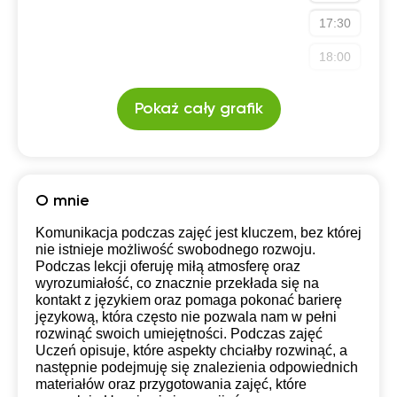
Angielski w podróży
Angielski w IT
17:30
Szkola średnia (profil podstawowy)
Dla dorosłych
18:00
Szkola średnia (profil rozszerzony)
Pokaż cały grafik
O mnie
Komunikacja podczas zajęć jest kluczem, bez której
nie istnieje możliwość swobodnego rozwoju.
Podczas lekcji oferuję miłą atmosferę oraz
wyrozumiałość, co znacznie przekłada się na
kontakt z językiem oraz pomaga pokonać barierę
językową, która często nie pozwala nam w pełni
rozwinąć swoich umiejętności. Podczas zajęć
Uczeń opisuje, które aspekty chciałby rozwinąć, a
następnie podejmuję się znalezienia odpowiednich
materiałów oraz przygotowania zajęć, które