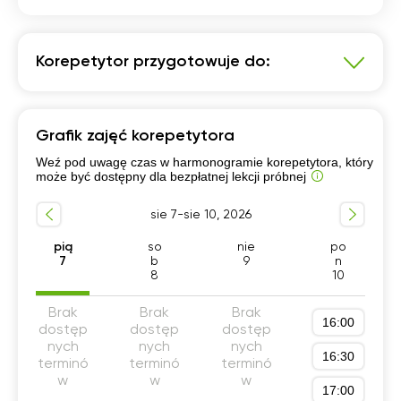
Korepetytor przygotowuje do:
Język angielski
Grafik zajęć korepetytora
Szkoła podstawowa 4-6 klasa
Weź pod uwagę czas w harmonogramie korepetytora, który
Przygotowanie do matury podstawowej
może być dostępny dla bezpłatnej lekcji próbnej
Egzamin 8-klasisty
Przygotowanie do szkoły
sie 7-sie 10, 2026
Szkoła podstawowa 1-3 klasa
Konwersacje
Szkoła podstawowa 7-8 klasa
A1-A2
B1-B2
pią
so
nie
po
7
b
9
n
Przygotowanie do matury rozszerzonej
8
10
Liceum (profil podstawowy)
Brak
Brak
Brak
16:00
Angielski w korporacji
dostęp
dostęp
dostęp
nych
nych
nych
Technikum (profil podstawowy)
Studia
16:30
terminó
terminó
terminó
Nauczyciel dla początkujących
w
w
w
Business English
17:00