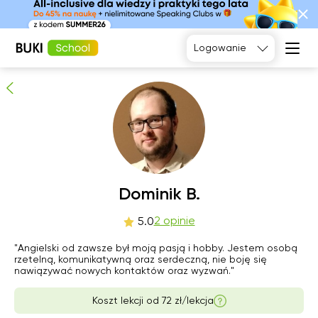
Dominik B.
2
osób poleca
Logowanie
Język
angielski
Matematyka
Język
Fizyka
francuski
Język polski
Język
niemiecki
Chemia
Język
Biologia
pią
Dominik B.
sob
nie
pon
hiszpański
7
8
9
10
2 opinie
5.0
Brak
Brak
Brak
"Angielski od zawsze był moją pasją i hobby. Jestem osobą
16:00
dostępnych
dostępnych
dostępnych
rzetelną, komunikatywną oraz serdeczną, nie boję się
terminów
terminów
terminów
nawiązywać nowych kontaktów oraz wyzwań."
16:30
Koszt lekcji od
72 zł/lekcja
17:00