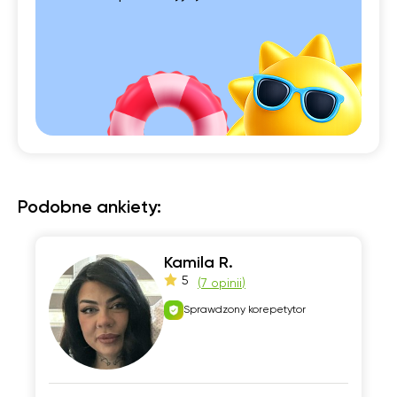
Podobne ankiety:
Kamila R.
5
(
7 opinii
)
Sprawdzony korepetytor