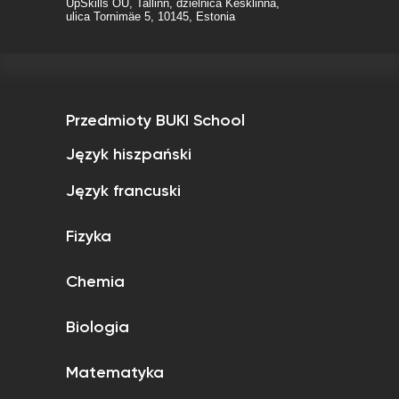
UpSkills OÜ, Tallinn, dzielnica Kesklinna,
ulica Tornimäe 5, 10145, Estonia
Przedmioty BUKI School
Język hiszpański
Język francuski
Fizyka
Chemia
Biologia
Matematyka