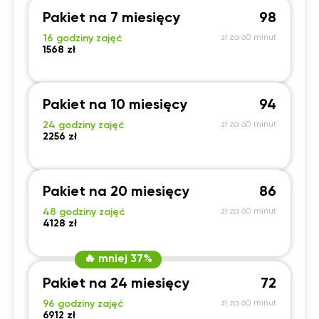
Pakiet na 7 miesięcy
98
20:30
20:30
20:30
20:30
16 godziny zajęć
zł za 60 minut
21:00
21:00
21:00
21:00
1568 zł
Pakiet na 10 miesięcy
94
24 godziny zajęć
zł za 60 minut
2256 zł
Pakiet na 20 miesięcy
86
48 godziny zajęć
zł za 60 minut
4128 zł
🔥 mniej 37%
Pakiet na 24 miesięcy
72
96 godziny zajęć
zł za 60 minut
6912 zł