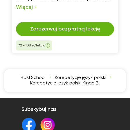
różnorodne metody nauczania, dostosowane
Więcej »
do potrzeb ucznia. Otwarta na różne style
nauczania.
Zarezerwuj bezpłatną lekcję
72 - 108 zł/lekcja
BUKI School
Korepetycje język polski
Korepetycje język polski Kinga B.
Subskybuj nas