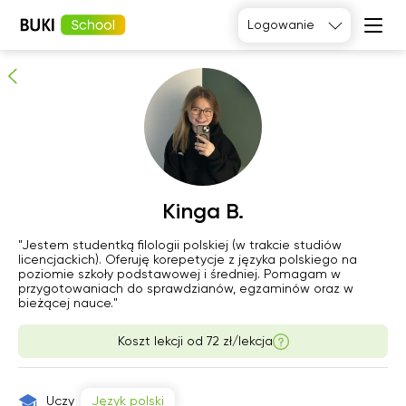
Kinga B.
Logowanie
Sprawdzony korepetytor
Język
angielski
Matematyka
Język
Fizyka
francuski
Język polski
Język
niemiecki
Chemia
Język
Biologia
Kinga B.
hiszpański
pią
"Jestem studentką filologii polskiej (w trakcie studiów
sob
nie
pon
licencjackich). Oferuję korepetycje z języka polskiego na
7
8
9
10
poziomie szkoły podstawowej i średniej. Pomagam w
przygotowaniach do sprawdzianów, egzaminów oraz w
bieżącej nauce."
06:00
06:00
06:00
06:00
Koszt lekcji od
72 zł/lekcja
06:30
06:30
06:30
06:30
07:00
07:00
07:00
07:00
Uczy
Język polski