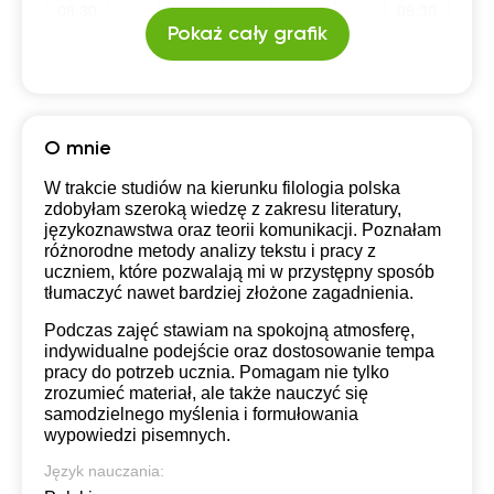
08:30
08:30
08:30
08:30
Pokaż cały grafik
19:30
19:30
19:30
19:30
09:00
09:00
09:00
09:00
20:00
20:00
20:00
20:00
09:30
09:30
09:30
09:30
20:30
20:30
20:30
20:30
10:00
10:00
10:00
10:00
O mnie
21:00
21:00
21:00
21:00
10:30
10:30
10:30
10:30
W trakcie studiów na kierunku filologia polska
zdobyłam szeroką wiedzę z zakresu literatury,
11:00
11:00
11:00
11:00
językoznawstwa oraz teorii komunikacji. Poznałam
różnorodne metody analizy tekstu i pracy z
11:30
11:30
11:30
11:30
uczniem, które pozwalają mi w przystępny sposób
tłumaczyć nawet bardziej złożone zagadnienia.
12:00
12:00
12:00
12:00
Podczas zajęć stawiam na spokojną atmosferę,
12:30
12:30
12:30
12:30
indywidualne podejście oraz dostosowanie tempa
pracy do potrzeb ucznia. Pomagam nie tylko
13:00
13:00
13:00
13:00
zrozumieć materiał, ale także nauczyć się
samodzielnego myślenia i formułowania
13:30
13:30
13:30
13:30
wypowiedzi pisemnych.
Język nauczania:
14:00
14:00
14:00
14:00