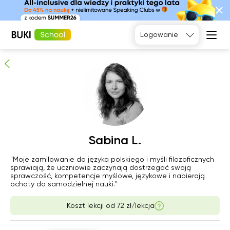
Sabina L.
Sprawdzony korepetytor
Logowanie
Język
angielski
Matematyka
Język
Fizyka
francuski
Język polski
Język
niemiecki
Chemia
Język
Biologia
nie
Sabina L.
pon
wto
śro
hiszpański
9
10
11
12
"Moje zamiłowanie do języka polskiego i myśli filozoficznych
sprawiają, że uczniowie zaczynają dostrzegać swoją
Brak
Brak
Brak
sprawczość, kompetencje myślowe, językowe i nabierają
10:00
ochoty do samodzielnej nauki."
dostępnych
dostępnych
dostępnych
terminów
terminów
terminów
Koszt lekcji od
72 zł/lekcja