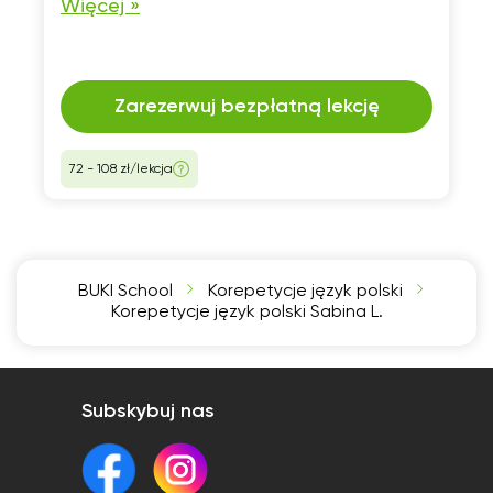
Więcej »
zaangażowaniem. Moje lekcje to nie tylko
przekazywanie wiedzy, ale także pomoc w
osiąganiu sukcesów.
Zarezerwuj bezpłatną lekcję
72 - 108 zł/lekcja
BUKI School
Korepetycje język polski
Korepetycje język polski Sabina L.
Subskybuj nas