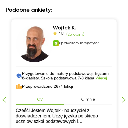
Podobne ankiety:
Wojtek K.
4.9
(
25 opinii
)
Sprawdzony korepetytor
Przygotowanie do matury podstawowej, Egzamin
8-klasisty, Szkoła podstawowa 7-8 klasa
Więcej
Przeprowadzono 2674 lekcji
CV
O mnie
Cześć! Jestem Wojtek - nauczyciel z
doświadczeniem. Uczę języka polskiego
uczniów szkół podstawowych i
ponadpodstawowych. Pracuję z pasją i