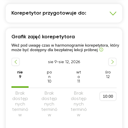
Korepetytor przygotowuje do:
Język polski
Grafik zajęć korepetytora
Przygotowanie do matury podstawowej
Weź pod uwagę czas w harmonogramie korepetytora, który
Egzamin 8-klasisty
może być dostępny dla bezpłatnej lekcji próbnej
Szkoła podstawowa 7-8 klasa
sie 9-sie 12, 2026
Liceum (profil podstawowy)
Dla obcokrajowców
Technikum (profil podstawowy)
Dla dorosłych
nie
po
wt
śro
9
n
o
12
Szkola średnia (profil podstawowy)
10
11
Brak
Brak
Brak
10:00
dostęp
dostęp
dostęp
nych
nych
nych
terminó
terminó
terminó
w
w
w