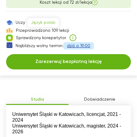
Koszt lekcji od
72 zł/lekcja
11:30
18:30
12:30
12:00
19:00
13:00
Uczy
Język polski
12:30
13:30
Przeprowadzono 109 lekcji
Sprawdzony korepetytor
13:00
14:00
Najbliższy wolny termin:
dziś o 19:00
13:30
18:00
Zarezerwuj bezpłatną lekcję
14:00
18:30
19:00
Studia
Doświadczenie
Uniwersytet Śląski w Katowicach, licencjat, 2021 -
2024
Uniwersytet Śląski w Katowicach, magister, 2024 -
2026