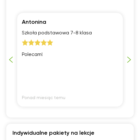
Antonina
L
Szkoła podstawowa 7-8 klasa
Eg
Polecam!
Za
Ponad miesiąc temu
Po
Indywidualne pakiety na lekcje