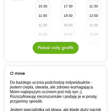
Szkola średnia (profil podstawowy)
10:30
17:30
11:30
Szkola średnia (profil rozszerzony)
11:00
18:00
12:00
Liceum (profil rozszerzony)
11:30
18:30
12:30
Technikum (profil rozszerzony)
12:00
19:00
13:00
12:30
13:30
Pokaż cały grafik
13:00
14:00
13:30
18:00
14:00
18:30
O mnie
19:00
Do każdego ucznia podchodzę indywidualnie -
jestem ciepła, otwarta, ale zdrowo wymagająca.
Moim najlepszym uczniem jest mój syn ;).
Rozszyfrowuję niezrozumiałe i podaję je w prosty,
przyjemny sposób.
Jestem specjalistką od słowa, ale kładę duży nacisk