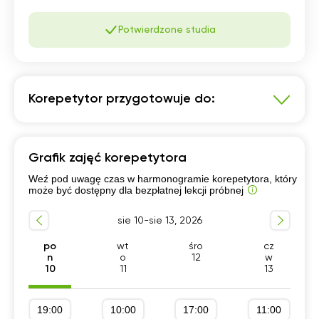
Potwierdzone studia
Korepetytor przygotowuje do:
Język polski
Grafik zajęć korepetytora
Szkoła podstawowa 4-6 klasa
Weź pod uwagę czas w harmonogramie korepetytora, który
Przygotowanie do matury podstawowej
może być dostępny dla bezpłatnej lekcji próbnej
Egzamin 8-klasisty
Przygotowanie do szkoły
sie 10-sie 13, 2026
Szkoła podstawowa 1-3 klasa
Dla początkujących
Szkoła podstawowa 7-8 klasa
po
wt
śro
cz
n
o
12
w
Przygotowanie do matury rozszerzonej
10
11
13
Liceum (profil podstawowy)
19:00
10:00
17:00
11:00
Technikum (profil podstawowy)