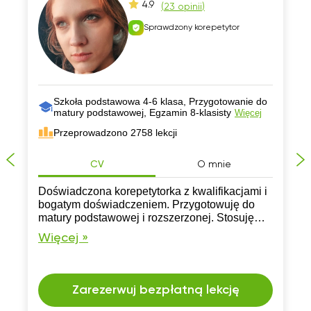
4.9
(
23 opinii
)
Sprawdzony korepetytor
Szkoła podstawowa 4-6 klasa, Przygotowanie do
matury podstawowej, Egzamin 8-klasisty
Więcej
Przeprowadzono 2758 lekcji
CV
O mnie
Doświadczona korepetytorka z kwalifikacjami i
bogatym doświadczeniem. Przygotowuję do
matury podstawowej i rozszerzonej. Stosuję
różnorodne metody nauczania, dostosowane
Więcej »
do potrzeb ucznia. Otwarta na różne style
nauczania.
Zarezerwuj bezpłatną lekcję