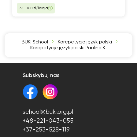
72 - 108 zł/lekcja
BUKI School
Korepetycje język polski
Korepetycje język polski Paulina K.
Subskybuj nas
school@buki.org.pl
+48-221-043-055
+37-253-528-119