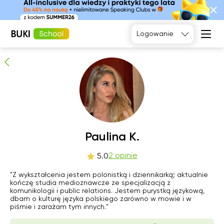
Paulina K.
2
osób poleca
Logowanie
Język
angielski
Matematyka
Język
Fizyka
francuski
Język polski
Język
niemiecki
Chemia
Język
Biologia
pon
Paulina K.
wto
śro
czw
hiszpański
10
11
12
13
2 opinie
5.0
"Z wykształcenia jestem polonistką i dziennikarką; aktualnie
19:00
10:00
17:00
11:00
kończę studia medioznawcze ze specjalizacją z
komunikologii i public relations. Jestem purystką językową,
10:30
17:30
11:30
dbam o kulturę języka polskiego zarówno w mowie i w
piśmie i zarażam tym innych."
11:00
18:00
12:00