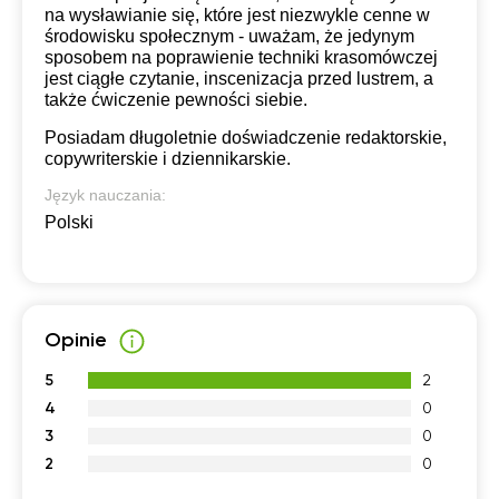
na wysławianie się, które jest niezwykle cenne w
środowisku społecznym - uważam, że jedynym
sposobem na poprawienie techniki krasomówczej
jest ciągłe czytanie, inscenizacja przed lustrem, a
także ćwiczenie pewności siebie.
Posiadam długoletnie doświadczenie redaktorskie,
copywriterskie i dziennikarskie.
Język nauczania:
Polski
Opinie
5
2
4
0
3
0
2
0