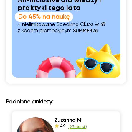
All-inclusive dla wiedzy i
praktyki tego lata
Do 45% na naukę
+ nielimitowane Speaking Clubs w 🎁
z kodem promocyjnym
SUMMER26
Podobne ankiety:
Zuzanna M.
4.9
(
23 opinii
)