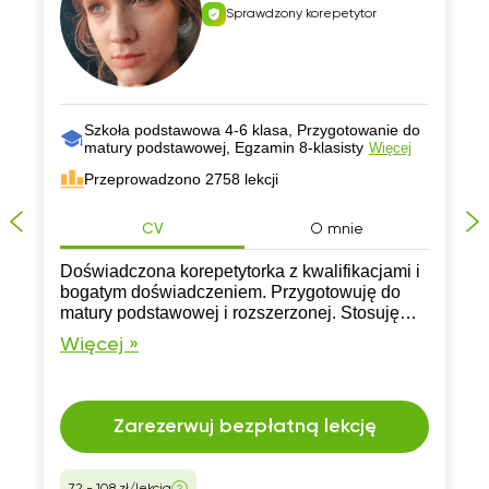
Sprawdzony korepetytor
Szkoła podstawowa 4-6 klasa, Przygotowanie do
matury podstawowej, Egzamin 8-klasisty
Więcej
Przeprowadzono 2758 lekcji
CV
O mnie
Doświadczona korepetytorka z kwalifikacjami i
bogatym doświadczeniem. Przygotowuję do
matury podstawowej i rozszerzonej. Stosuję
różnorodne metody nauczania, dostosowane
Więcej »
do potrzeb ucznia. Otwarta na różne style
nauczania.
Zarezerwuj bezpłatną lekcję
72 - 108 zł/lekcja