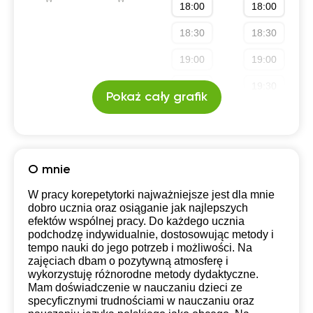
18:00
18:00
Konkurs przedmiotowy
Konkurs kuratoryjny
18:30
18:30
Liceum (profil rozszerzony)
Technikum (profil rozszerzony)
19:00
19:00
19:30
19:30
Pokaż cały grafik
20:00
20:00
20:30
20:30
21:00
21:00
O mnie
W pracy korepetytorki najważniejsze jest dla mnie
dobro ucznia oraz osiąganie jak najlepszych
efektów wspólnej pracy. Do każdego ucznia
podchodzę indywidualnie, dostosowując metody i
tempo nauki do jego potrzeb i możliwości. Na
zajęciach dbam o pozytywną atmosferę i
wykorzystuję różnorodne metody dydaktyczne.
Mam doświadczenie w nauczaniu dzieci ze
specyficznymi trudnościami w nauczaniu oraz