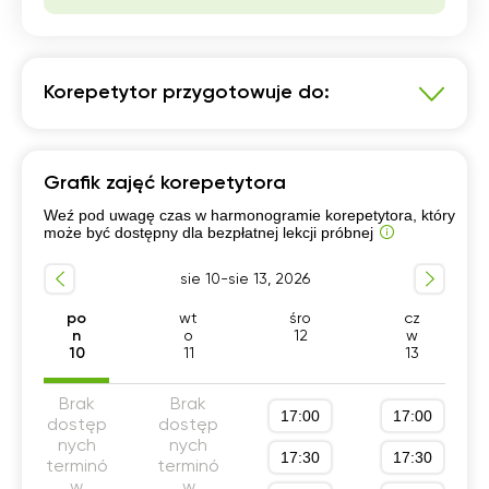
Korepetytor przygotowuje do:
Język polski
Grafik zajęć korepetytora
Szkoła podstawowa 4-6 klasa
Weź pod uwagę czas w harmonogramie korepetytora, który
Przygotowanie do matury podstawowej
może być dostępny dla bezpłatnej lekcji próbnej
Egzamin 8-klasisty
sie 10-sie 13, 2026
Szkoła podstawowa 1-3 klasa
Dla początkujących
Szkoła podstawowa 7-8 klasa
po
wt
śro
cz
n
o
12
w
Przygotowanie do matury rozszerzonej
10
11
13
Liceum (profil podstawowy)
Brak
Brak
Technikum (profil podstawowy)
17:00
17:00
dostęp
dostęp
nych
nych
Szkola średnia (profil podstawowy)
17:30
17:30
terminó
terminó
Szkola średnia (profil rozszerzony)
w
w