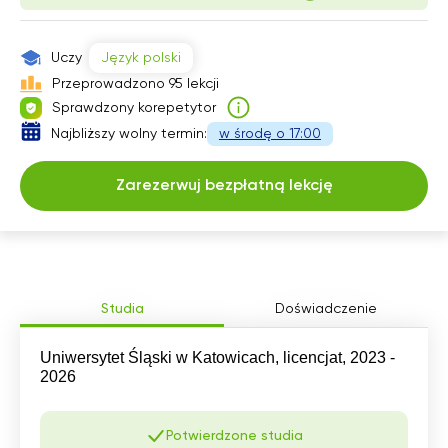
18:30
18:30
19:00
19:00
Uczy
Język polski
Przeprowadzono 95 lekcji
19:30
19:30
Sprawdzony korepetytor
20:00
20:00
Najbliższy wolny termin:
w środę o 17:00
20:30
20:30
Zarezerwuj bezpłatną lekcję
21:00
21:00
Studia
Doświadczenie
Uniwersytet Śląski w Katowicach, licencjat, 2023 -
2026
Potwierdzone studia