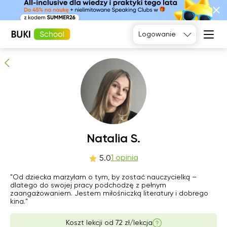
Natalia S.
1
osób poleca
Logowanie
Język
angielski
Matematyka
Język
Fizyka
francuski
Język polski
Język
niemiecki
Chemia
Język
Biologia
pon
Natalia S.
wto
śro
czw
hiszpański
10
11
12
13
1 opinia
5.0
Brak
Brak
"Od dziecka marzyłam o tym, by zostać nauczycielką –
17:00
17:00
dostępnych
dostępnych
dlatego do swojej pracy podchodzę z pełnym
terminów
terminów
zaangażowaniem. Jestem miłośniczką literatury i dobrego
17:30
17:30
kina."
18:00
18:00
Koszt lekcji od
72 zł/lekcja