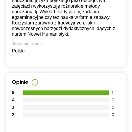
nauczaniu języka polskiego jako obcego. Na
zajęciach wykorzystuję różnorakie metody
nauczania tj. Wykład, karty pracy, zadania
egzaminacyjne czy też nauka w formie zabawy.
Korzystam zarówno z tradycyjnych, jak i
nowoczesnych narzędzi dydaktycznych idących z
nurtem Nowej Humanistyki.
Język nauczania:
Polski
Opinie
5
1
4
0
3
0
2
0