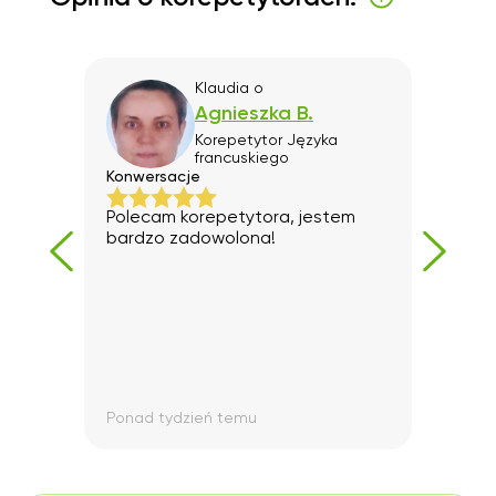
Klaudia
o
Agnieszka B.
Korepetytor
Języka
francuskiego
Konwersacje
Pozi
Polecam korepetytora, jestem
Super!
bardzo zadowolona!
Ponad tydzień temu
Pona