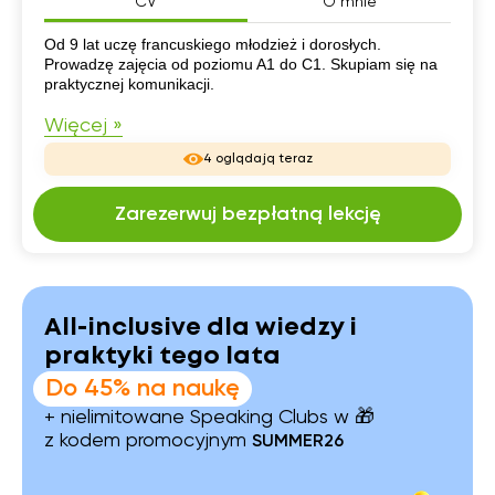
CV
O mnie
CV
Od 9 lat uczę francuskiego młodzież i dorosłych.
Prowadzę zajęcia od poziomu A1 do C1. Skupiam się na
praktycznej komunikacji.
Więcej »
4 oglądają teraz
Zarezerwuj bezpłatną lekcję
All-inclusive dla wiedzy i
praktyki tego lata
Do 45% na naukę
+ nielimitowane Speaking Clubs w 🎁
z kodem promocyjnym
SUMMER26