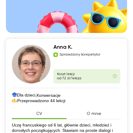
Anna K.
Sprawdzony korepetytor
Koszt lekcji
od 72 zł/lekcja
Dla dzieci,
Konwersacje
Przeprowadzono 44 lekcji
CV
O mnie
CV
Uczę francuskiego od 6 lat, głównie dzieci, młodzież i
dorosłych początkujących. Stawiam na proste dialogi i