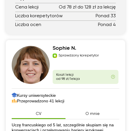
Cena lekcji
Od 78 zł do 128 zł za lekcję
Liczba korepetytorów
Ponad 33
Liczba ocen
Ponad 4
Sophie N.
Sprawdzony korepetytor
Koszt lekcji
od 98 zł/lekcja
Kursy uniwersyteckie
Przeprowadzono 41 lekcji
CV
O mnie
CV
Uczę francuskiego od 5 lat, szczególnie skupiam się na
konwersacjach i przełamywaniu bariery językowej.