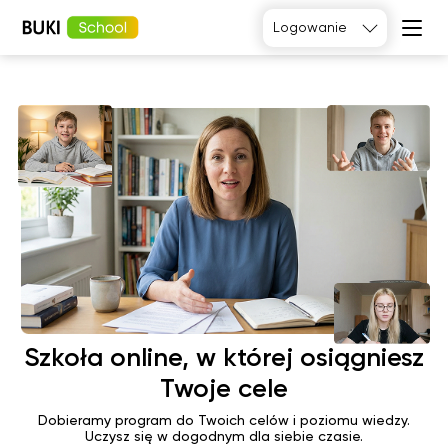
Logowanie
Tak, poproszę
Język
angielski
Matematyka
Język
Fizyka
francuski
Język polski
Język
niemiecki
Chemia
Język
Biologia
hiszpański
Szkoła online, w której osiągniesz
Twoje cele
Dobieramy program do Twoich celów i poziomu wiedzy.
Uczysz się w dogodnym dla siebie czasie.