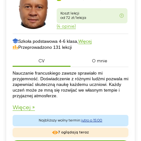
Koszt lekcji
od 72 zł/lekcja
(4 opinie)
Szkoła podstawowa 4-6 klasa,
Więcej
Przeprowadzono 131 lekcji
CV
O mnie
CV
Nauczanie francuskiego zawsze sprawiało mi
przyjemność. Doświadczenie z różnymi ludźmi pozwala mi
zapewniać skuteczną naukę każdemu uczniowi. Każdy
uczeń może ze mną się rozwijać we własnym tempie i
przyjaznej atmosferze.
Więcej »
Najbliższy wolny termin:
jutro o 15:00
7 oglądają teraz