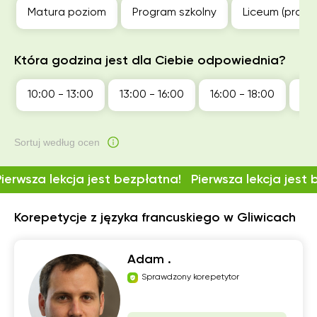
Matura poziom
Program szkolny
Liceum (profil
Która godzina jest dla Ciebie odpowiednia?
10:00 - 13:00
13:00 - 16:00
16:00 - 18:00
18:
Sortuj według ocen
Pierwsza lekcja jest bezpłatna!
Pierwsza lekcja jest
Korepetycje z języka francuskiego w Gliwicach
Adam .
Sprawdzony korepetytor