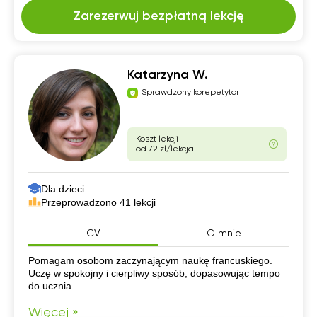
Zarezerwuj bezpłatną lekcję
Katarzyna W.
Sprawdzony korepetytor
Koszt lekcji
od 72 zł/lekcja
Dla dzieci
Przeprowadzono 41 lekcji
CV
O mnie
CV
Pomagam osobom zaczynającym naukę francuskiego.
Uczę w spokojny i cierpliwy sposób, dopasowując tempo
do ucznia.
Więcej »