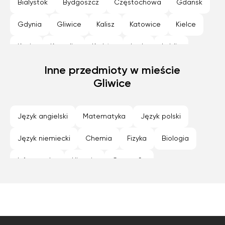
Bialystok
Bydgoszcz
Częstochowa
Gdansk
Gdynia
Gliwice
Kalisz
Katowice
Kielce
Konin
Koszalin
Kraków
Lodz
Lublin
Nowy Sącz
Inne przedmioty w mieście
Olsztyn
Opole
Płock
Poznan
Gliwice
Radom
Rybnik
Rzeszów
Siedlce
Sosnowiec
Szczecin
Tarnów
Toruń
Język angielski
Matematyka
Język polski
Warszawa
Wroclaw
Zabrze
Zamość
Język niemiecki
Chemia
Fizyka
Biologia
Zielona Góra
Informatyka
Historia
Geografia
Programowanie
Język hiszpański