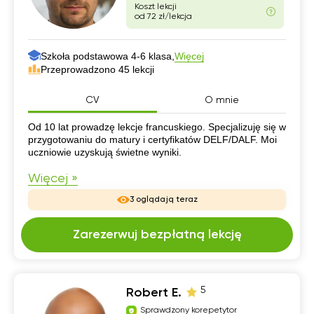
Koszt lekcji
od 72 zł/lekcja
Szkoła podstawowa 4-6 klasa,
Więcej
Przeprowadzono 45 lekcji
CV
O mnie
CV
Od 10 lat prowadzę lekcje francuskiego. Specjalizuję się w
przygotowaniu do matury i certyfikatów DELF/DALF. Moi
uczniowie uzyskują świetne wyniki.
Więcej »
3 oglądają teraz
Zarezerwuj bezpłatną lekcję
5
Robert E.
Sprawdzony korepetytor