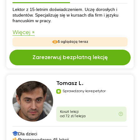
CV
Lektor z 15-letnim doświadczeniem. Uczę dorosłych i
studentów. Specjalizuję się w kursach dla firm i języku
francuskim w pracy.
Więcej »
5 oglądają teraz
Zarezerwuj bezpłatną lekcję
Tomasz L.
Sprawdzony korepetytor
Koszt lekcji
od 72 zł/lekcja
Dla dzieci
Przeprowadzono 45 lekcji