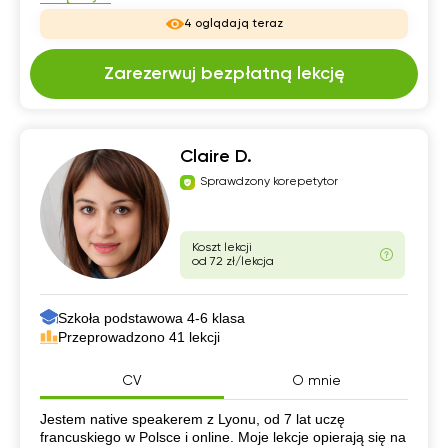
4 oglądają teraz
Zarezerwuj bezpłatną lekcję
Claire D.
Sprawdzony korepetytor
Koszt lekcji
od 72 zł/lekcja
Szkoła podstawowa 4-6 klasa
Przeprowadzono 41 lekcji
CV
O mnie
CV
Jestem native speakerem z Lyonu, od 7 lat uczę
francuskiego w Polsce i online. Moje lekcje opierają się na