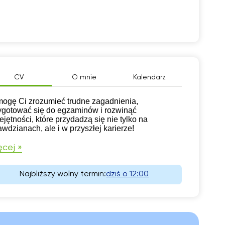
CV
O mnie
Kalendarz
ogę Ci zrozumieć trudne zagadnienia,
ygotować się do egzaminów i rozwinąć
ejętności, które przydadzą się nie tylko na
awdzianach, ale i w przyszłej karierze!
cej »
Najbliższy wolny termin:
dziś o 12:00