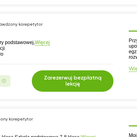
awdzony korepetytor
CV
Prz
Więcej
ry podstawowej,
upo
cji
egz
ło
roz
Wię
Zarezerwuj bezpłatną
lekcję
ony korepetytor
CV
Moj