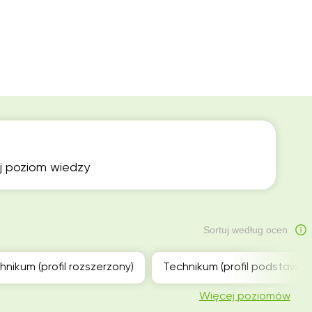
ój poziom wiedzy
Sortuj według ocen
hnikum (profil rozszerzony)
Technikum (profil podstawow
Więcej poziomów