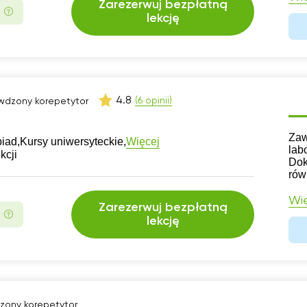
Zarezerwuj bezpłatną
lekcję
4.8
(6 opinii)
wdzony korepetytor
CV
Zaw
Więcej
iad,
Kursy uniwersyteckie,
lab
kcji
Dok
rów
Wię
Zarezerwuj bezpłatną
lekcję
zony korepetytor