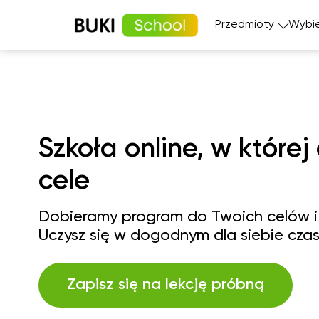
Przedmioty
Wybie
Matematyka
Język angi
Fizyka
Język fran
Język polski
Język nie
Szkoła online, w której
Chemia
Język his
cele
Biologia
Dobieramy program do Twoich celów i
Uczysz się w dogodnym dla siebie czas
Zapisz się na lekcję próbną