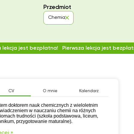
Przedmiot
Chemia
 lekcja jest bezpłatna!
Pierwsza lekcja jest bezpłat
CV
O mnie
Kalendarz
tem doktorem nauk chemicznych z wieloletnim
wiadczeniem w nauczaniu chemii na różnych
iomach trudności (szkoła podstawowa, liceum,
hnikum, przygotowanie maturalne).
cej »