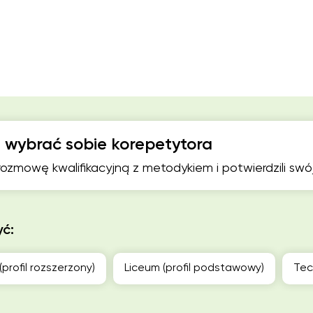
 wybrać sobie korepetytora
 rozmowę kwalifikacyjną z metodykiem i potwierdzili sw
yć:
(profil rozszerzony)
Liceum (profil podstawowy)
Tec