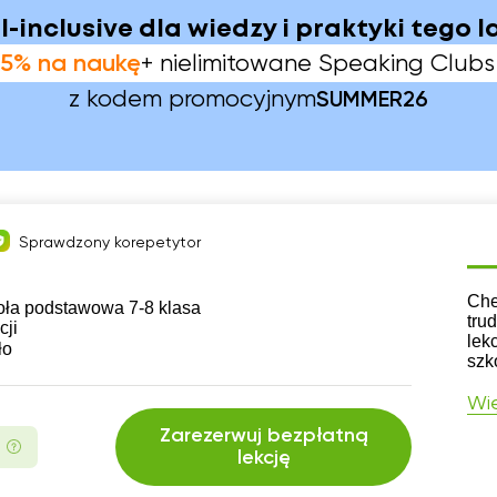
ll-inclusive dla wiedzy i praktyki tego l
5% na naukę
+ nielimitowane Speaking Clubs
z kodem promocyjnym
SUMMER26
Sprawdzony korepetytor
CV
Che
oła podstawowa 7-8 klasa
tru
cji
lek
ło
szk
Wię
Zarezerwuj bezpłatną
lekcję