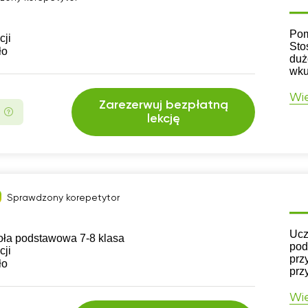
CV
Pom
cji
Sto
ło
duż
wku
Wię
Zarezerwuj bezpłatną
lekcję
Sprawdzony korepetytor
CV
Ucz
oła podstawowa 7-8 klasa
pod
cji
prz
ło
prz
Wię