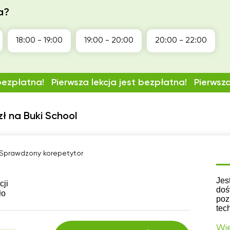
a?
18:00 - 19:00
19:00 - 20:00
20:00 - 22:00
 bezpłatna!
Pierwsza lekcja jest bezpłatna!
Pierwsza
ł na Buki School
Sprawdzony korepetytor
CV
Jes
cji
doś
ło
poz
tec
Wię