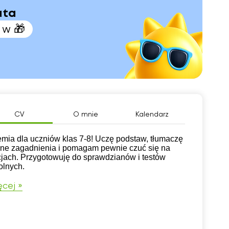
ata
 w 🎁
CV
O mnie
Kalendarz
mia dla uczniów klas 7-8! Uczę podstaw, tłumaczę
dne zagadnienia i pomagam pewnie czuć się na
cjach. Przygotowuję do sprawdzianów i testów
olnych.
cej »