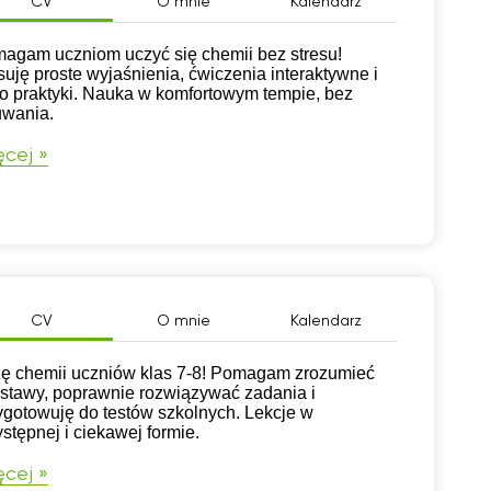
CV
O mnie
Kalendarz
agam uczniom uczyć się chemii bez stresu!
suję proste wyjaśnienia, ćwiczenia interaktywne i
o praktyki. Nauka w komfortowym tempie, bez
wania.
cej »
CV
O mnie
Kalendarz
ę chemii uczniów klas 7-8! Pomagam zrozumieć
stawy, poprawnie rozwiązywać zadania i
ygotowuję do testów szkolnych. Lekcje w
ystępnej i ciekawej formie.
cej »