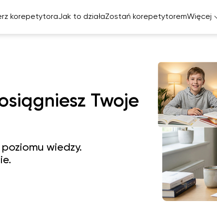
rz korepetytora
Jak to działa
Zostań korepetytorem
Więcej
Ta
elski
cuski
miecki
 osiągniesz Twoje
zpański
 poziomu wiedzy.
ie.