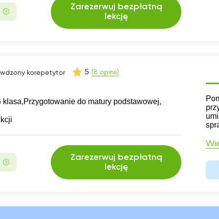
Zarezerwuj bezpłatną
lekcję
5
(8 opinii)
wdzony korepetytor
CV
Pom
 klasa,
Przygotowanie do matury podstawowej,
prz
umi
kcji
spr
Wię
Zarezerwuj bezpłatną
lekcję