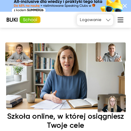
Tak, poproszę
Logowanie
Język
angielski
Matematyka
Język
Fizyka
francuski
Język polski
Język
niemiecki
Chemia
Język
Biologia
hiszpański
Szkoła online, w której osiągniesz
Twoje cele