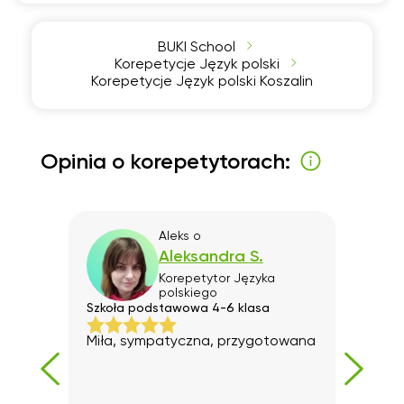
BUKI School
Korepetycje Język polski
Korepetycje Język polski Koszalin
Opinia o korepetytorach:
Aleks
o
Aleksandra S.
Korepetytor
Języka
polskiego
Szkoła podstawowa 4-6 klasa
Szko
Miła, sympatyczna, przygotowana
Jest
z tym
ekcje