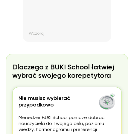
e
.
yta,
Wczoraj
W ty
h
cam!
Dlaczego z BUKI School łatwiej
wybrać swojego korepetytora
Nie musisz wybierać
przypadkowo
Menedżer BUKI School pomoże dobrać
nauczyciela do Twojego celu, poziomu
wiedzy, harmonogramu i preferencji