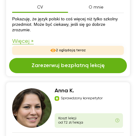
CV
O mnie
CV
Pokazuję, że język polski to coś więcej niż tylko szkolny
przedmiot. Może być ciekawy, jeśli się go dobrze
zrozumie.
Więcej »
2 oglądają teraz
Zarezerwuj bezpłatną lekcję
Anna K.
Sprawdzony korepetytor
Koszt lekcji
od 72 zł/lekcja