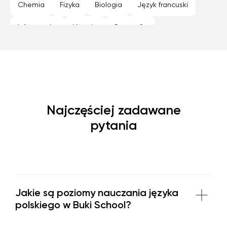
Warszawa
Wroclaw
Zabrze
Zamość
Chemia
Fizyka
Biologia
Język francuski
Zielona Góra
Informatyka
Historia
Geografia
Programowanie
Język hiszpański
Najczęściej zadawane
pytania
Jakie są poziomy nauczania języka
polskiego w Buki School?