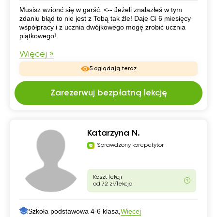
CV
Musisz wzionć się w garść. <-- Jeżeli znalazłeś w tym
zdaniu błąd to nie jest z Tobą tak źle! Daje Ci 6 miesięcy
współpracy i z ucznia dwójkowego mogę zrobić ucznia
piątkowego!
Więcej »
5 oglądają teraz
Zarezerwuj bezpłatną lekcję
Katarzyna N.
Sprawdzony korepetytor
Koszt lekcji
od 72 zł/lekcja
Szkoła podstawowa 4-6 klasa,
Więcej