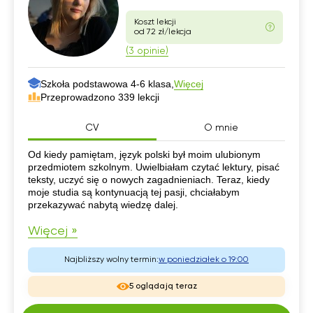
Koszt lekcji
od 72 zł/lekcja
(3 opinie)
Szkoła podstawowa 4-6 klasa,
Więcej
Przeprowadzono 339 lekcji
CV
O mnie
CV
Od kiedy pamiętam, język polski był moim ulubionym
przedmiotem szkolnym. Uwielbiałam czytać lektury, pisać
teksty, uczyć się o nowych zagadnieniach. Teraz, kiedy
moje studia są kontynuacją tej pasji, chciałabym
przekazywać nabytą wiedzę dalej.
Więcej »
Najbliższy wolny termin:
w poniedziałek o 19:00
5 oglądają teraz