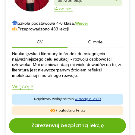
od 72 zł/lekcja
(4 opinie)
Szkoła podstawowa 4-6 klasa,
Więcej
Przeprowadzono 433 lekcji
CV
O mnie
CV
Nauka języka i literatury to środek do osiągnięcia
najważniejszego celu edukacji - rozwoju osobowości
człowieka. Moi uczniowie dają mi wiele dowodów na to, że
literatura jest niewyczerpanym źródłem refleksji
intelektualnej i moralnego rozwoju.
Więcej »
Najbliższy wolny termin:
w środę o 16:00
7 oglądają teraz
Zarezerwuj bezpłatną lekcję