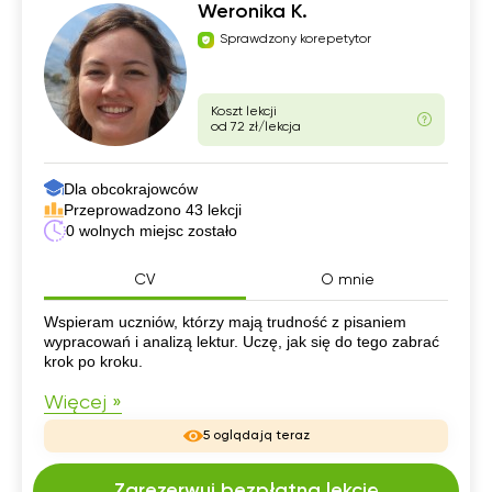
Weronika K.
Sprawdzony korepetytor
Koszt lekcji
od 72 zł/lekcja
Dla obcokrajowców
Przeprowadzono 43 lekcji
0 wolnych miejsc zostało
CV
O mnie
CV
Wspieram uczniów, którzy mają trudność z pisaniem
wypracowań i analizą lektur. Uczę, jak się do tego zabrać
krok po kroku.
Więcej »
5 oglądają teraz
Zarezerwuj bezpłatną lekcję