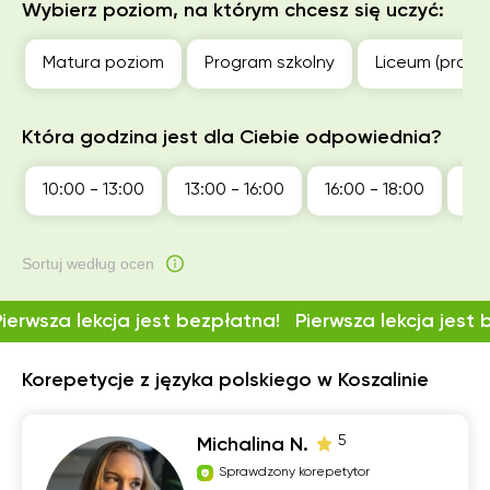
Wybierz poziom, na którym chcesz się uczyć:
Matura poziom
Program szkolny
Liceum (profil
Która godzina jest dla Ciebie odpowiednia?
10:00 - 13:00
13:00 - 16:00
16:00 - 18:00
18:
Sortuj według ocen
Pierwsza lekcja jest bezpłatna!
Pierwsza lekcja jest
Korepetycje z języka polskiego w Koszalinie
5
Michalina N.
Sprawdzony korepetytor