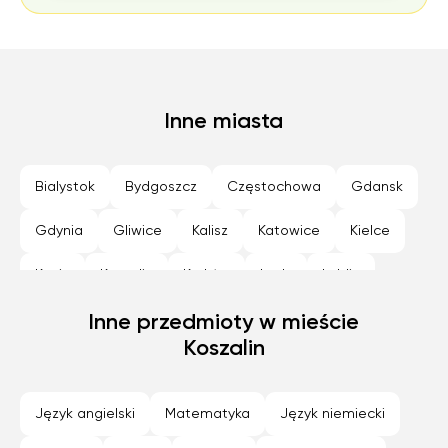
Inne miasta
Bialystok
Bydgoszcz
Częstochowa
Gdansk
Gdynia
Gliwice
Kalisz
Katowice
Kielce
Konin
Koszalin
Kraków
Lodz
Lublin
Nowy Sącz
Inne przedmioty w mieście
Olsztyn
Opole
Płock
Poznan
Koszalin
Radom
Rybnik
Rzeszów
Siedlce
Sosnowiec
Szczecin
Tarnów
Toruń
Język angielski
Matematyka
Język niemiecki