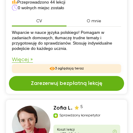
Przeprowadzono 44 lekcji
0 wolnych miejsc zostało
CV
O mnie
CV
Wsparcie w nauce języka polskiego! Pomagam w
zadaniach domowych, tłumaczę trudne tematy i
przygotowuję do sprawdzianów. Stosuję indywidualne
podejście do każdego ucznia.
Więcej »
3 oglądają teraz
Zarezerwuj bezpłatną lekcję
5
Zofia L.
Sprawdzony korepetytor
Koszt lekcji