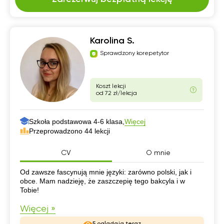
Karolina S.
Sprawdzony korepetytor
Koszt lekcji
od 72 zł/lekcja
Szkoła podstawowa 4-6 klasa,
Więcej
Przeprowadzono 44 lekcji
CV
O mnie
CV
Od zawsze fascynują mnie języki: zarówno polski, jak i
obce. Mam nadzieję, że zaszczepię tego bakcyla i w
Tobie!
Więcej »
5 oglądają teraz