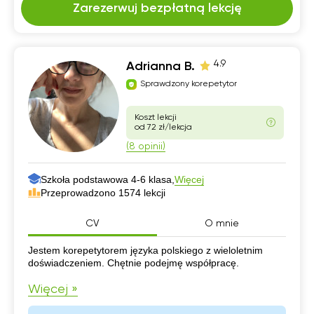
Zarezerwuj bezpłatną lekcję
4.9
Adrianna B.
Sprawdzony korepetytor
Koszt lekcji
od 72 zł/lekcja
(8 opinii)
Szkoła podstawowa 4-6 klasa,
Więcej
Przeprowadzono 1574 lekcji
CV
O mnie
CV
Jestem korepetytorem języka polskiego z wieloletnim
doświadczeniem. Chętnie podejmę współpracę.
Więcej »