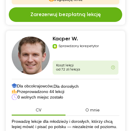
Zarezerwuj bezpłatną lekcję
Kacper W.
Sprawdzony korepetytor
Koszt lekcji
od 72 zł/lekcja
Dla obcokrajowców,
Dla dorosłych
Przeprowadzono 44 lekcji
0 wolnych miejsc zostało
CV
O mnie
CV
Prowadzę lekcje dla młodzieży i dorosłych, którzy chcą
lepiej mówić i pisać po polsku — niezależnie od poziomu.