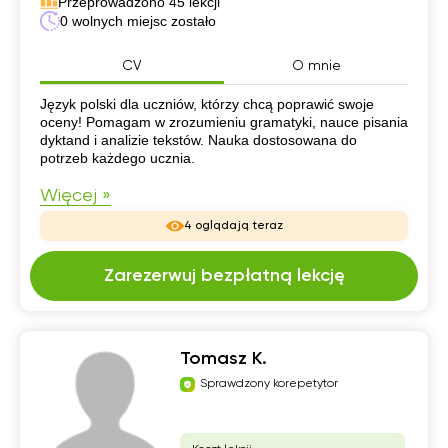
Przeprowadzono 45 lekcji
0 wolnych miejsc zostało
CV
O mnie
CV
Język polski dla uczniów, którzy chcą poprawić swoje
oceny! Pomagam w zrozumieniu gramatyki, nauce pisania
dyktand i analizie tekstów. Nauka dostosowana do
potrzeb każdego ucznia.
Więcej »
4 oglądają teraz
Zarezerwuj bezpłatną lekcję
Tomasz K.
Sprawdzony korepetytor