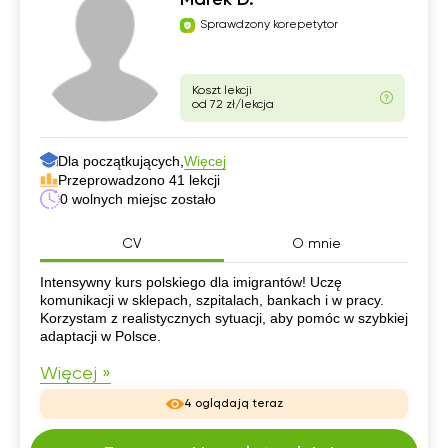
Sprawdzony korepetytor
Koszt lekcji
od 72 zł/lekcja
Dla początkujących,
Więcej
Przeprowadzono 41 lekcji
0 wolnych miejsc zostało
CV
O mnie
CV
Intensywny kurs polskiego dla imigrantów! Uczę
komunikacji w sklepach, szpitalach, bankach i w pracy.
Korzystam z realistycznych sytuacji, aby pomóc w szybkiej
adaptacji w Polsce.
Więcej »
4 oglądają teraz