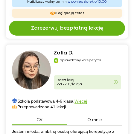
Najbliższy wolny termin:
w poniedziałek o 10:00
5 oglądają teraz
Zarezerwuj bezpłatną lekcję
Zofia D.
Sprawdzony korepetytor
Koszt lekcji
od 72 zł/lekcja
Szkoła podstawowa 4-6 klasa,
Więcej
Przeprowadzono 41 lekcji
CV
O mnie
CV
Jestem młodą, ambitną osobą oferującą korepetycje z