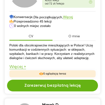
Koszt lekcji
od 72 zł/lekcja
Konwersacje,
Więcej
Dla początkujących,
Przeprowadzono 45 lekcji
0 wolnych miejsc zostało
CV
O mnie
CV
Polski dla obcokrajowców mieszkających w Polsce! Uczę
komunikacji w codziennych sytuacjach: w sklepach,
szpitalach, bankach i w pracy. Korzystam z realistycznych
dialogów i ćwiczeń słuchowych, aby ułatwić adaptację.
Więcej »
5 oglądają teraz
Zarezerwuj bezpłatną lekcję
Marek D.