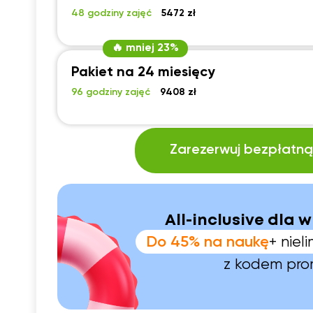
48 godziny zajęć
5472 zł
🔥 mniej 23%
Pakiet na 24 miesięcy
96 godziny zajęć
9408 zł
Zarezerwuj bezpłatną 
All-inclusive dla w
Do 45% na naukę
+ nie
z kodem pr