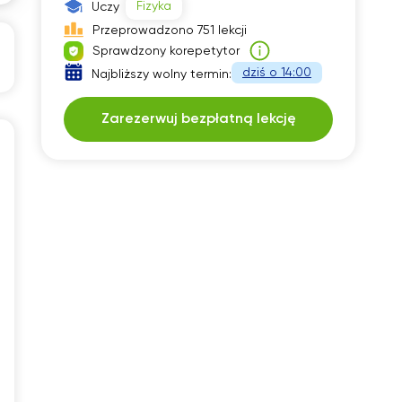
Fizyka
Uczy
30
Przeprowadzono 751 lekcji
Sprawdzony korepetytor
00
dziś o 14:00
Najbliższy wolny termin:
30
Zarezerwuj bezpłatną lekcję
00
30
00
30
00
00