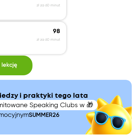
zł za 60 minut
98
zł za 60 minut
lekcję
iedzy i praktyki tego lata
limitowane Speaking Clubs w 🎁
omocyjnym
SUMMER26