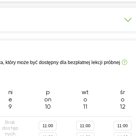
2:30
16:00
12:
3:00
13:
3:30
13:
4:00
14:
ckie
Kursy specjalistyczne
Studia zagraniczne
4:30
14:
a średnia (profil rozszerzony)
Konkurs przedmiotowy
 który może być dostępny dla bezpłatnej lekcji próbnej
5:00
15:
)
Technikum (profil rozszerzony)
5:30
15:
6:00
16:
ni
p
wt
śr
e
on
o
o
6:30
21:
9
10
11
12
7:00
7:30
Brak
11:00
11:00
11:00
dostęp
8:00
nych