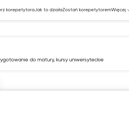
rz korepetytora
Jak to działa
Zostań korepetytorem
Więcej
elski
cuski
miecki
przygotowanie do matury, kursy uniwersyteckie
zpański
pią
sob
nie
pon
wt
7
8
9
10
1
Brak
Brak
1:00
11:00
11:
dostępnych
dostępnych
terminów
terminów
1:30
11:30
11:
2:00
14:00
12: