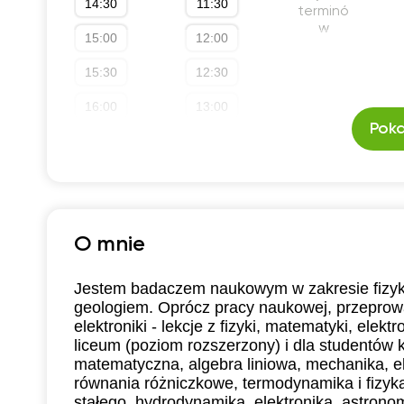
14:30
11:30
terminó
1
w
15:00
12:00
1
15:30
12:30
1
16:00
13:00
Poka
2
16:30
13:30
2
17:00
14:00
2
17:30
14:30
O mnie
18:00
15:00
18:30
15:30
Jestem badaczem naukowym w zakresie fizyki 
geologiem. Oprócz pracy naukowej, przeprowa
19:00
16:00
elektroniki - lekcje z fizyki, matematyki, elekt
liceum (poziom rozszerzony) i dla studentów k
19:30
16:30
matematyczna, algebra liniowa, mechanika, el
20:00
17:00
równania różniczkowe, termodynamika i fizyka 
stałego, hydrodynamika, elektronika, astronomia