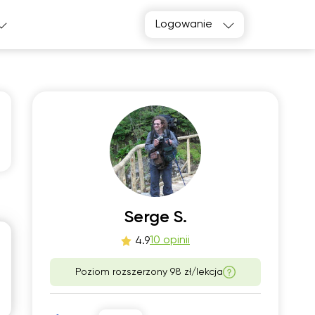
Logowanie
o
śro
1
12
Serge S.
10 opinii
4.9
00
11:00
Poziom rozszerzony 98 zł/lekcja
30
14:00
00
16:00