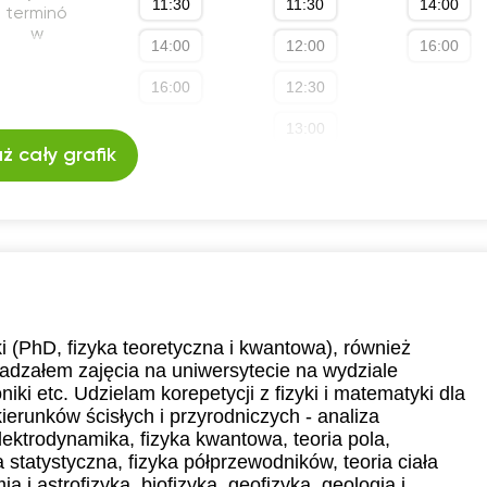
11:30
11:30
14:00
terminó
8:30
w
14:00
12:00
16:00
9:00
16:00
12:30
9:30
13:00
ż cały grafik
0:00
13:30
0:30
14:00
1:00
14:30
15:00
15:30
(PhD, fizyka teoretyczna i kwantowa), również
dzałem zajęcia na uniwersytecie na wydziale
16:00
roniki etc. Udzielam korepetycji z fizyki i matematyki dla
ierunków ścisłych i przyrodniczych - analiza
21:00
ektrodynamika, fizyka kwantowa, teoria pola,
statystyczna, fizyka półprzewodników, teoria ciała
 i astrofizyka, biofizyka, geofizyka, geologia i