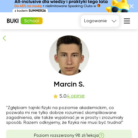
Marcin S.
4
osób poleca
Logowanie
Język
angielski
Matematyka
Język
Fizyka
francuski
Język polski
Język
niemiecki
Chemia
Język
Biologia
pon
Marcin S.
wto
śro
czw
hiszpański
10
11
12
13
4 opinie
5.0
"Zgłębiam tajniki fizyki na poziomie akademickim, co
06:00
06:00
06:00
06:00
pozwala mi nie tylko dobrze rozumieć skomplikowane
zagadnienia, ale także wyjaśniać je w prosty i zrozumiały
06:30
06:30
06:30
06:30
sposób. Razem odkryjemy, że fizyka nie musi być trudna!"
07:00
07:00
07:00
07:00
Poziom rozszerzony 98 zł/lekcja