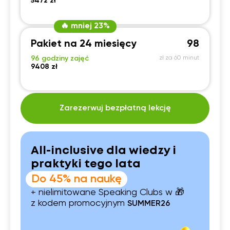
5472 zł
🔥 mniej 23%
Pakiet na 24 miesięcy
98
96 godziny zajęć
zł za 60 minut
9408 zł
Zarezerwuj bezpłatną lekcję
All-inclusive dla wiedzy i
praktyki tego lata
Do 45% na naukę
+ nielimitowane Speaking Clubs w 🎁
z kodem promocyjnym
SUMMER26