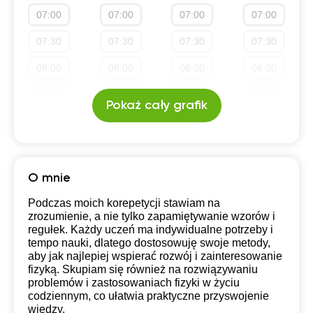
07:00
07:00
07:00
07:00
19:30
19:30
19:30
19:30
07:30
07:30
07:30
07:30
20:00
20:00
20:00
20:00
08:00
08:00
08:00
08:00
20:30
20:30
20:30
20:30
08:30
08:30
08:30
08:30
21:00
21:00
21:00
21:00
Pokaż cały grafik
09:00
09:00
09:00
09:00
09:30
09:30
09:30
09:30
10:00
10:00
10:00
10:00
O mnie
10:30
10:30
10:30
10:30
Podczas moich korepetycji stawiam na
zrozumienie, a nie tylko zapamiętywanie wzorów i
11:00
11:00
11:00
11:00
regułek. Każdy uczeń ma indywidualne potrzeby i
tempo nauki, dlatego dostosowuję swoje metody,
11:30
11:30
11:30
11:30
aby jak najlepiej wspierać rozwój i zainteresowanie
fizyką. Skupiam się również na rozwiązywaniu
12:00
12:00
12:00
12:00
problemów i zastosowaniach fizyki w życiu
codziennym, co ułatwia praktyczne przyswojenie
12:30
12:30
12:30
12:30
wiedzy.