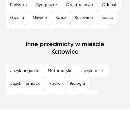
Bialystok
Bydgoszcz
Częstochowa
Gdansk
Szkola średnia (profil rozszerzony)
Gdynia
Gliwice
Kalisz
Katowice
Kielce
Technikum (profil rozszerzony)
Konin
Koszalin
Kraków
Lodz
Lublin
Nowy Sącz
Inne przedmioty w mieście
Olsztyn
Opole
Płock
Poznan
Katowice
Radom
Rybnik
Rzeszów
Siedlce
Sosnowiec
Szczecin
Tarnów
Toruń
Język angielski
Matematyka
Język polski
Warszawa
Wroclaw
Zabrze
Zamość
Język niemiecki
Fizyka
Biologia
Zielona Góra
Język francuski
Informatyka
Historia
Geografia
Programowanie
Język hiszpański