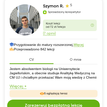
5
Szymon R.
Sprawdzony korepetytor
Koszt lekcji
od 72 zł/lekcja
(7 opinii)
Przygotowanie do matury rozszerzonej,
Więcej
Przeprowadzono 842 lekcji
CV
O mnie
CV
Jestem absolwentem biologii na Uniwersytecie
Jagiellońskim, a obecnie studiuje Analitykę Medyczną na
CM UJ i chciałbym przekazać Wam moją wiedzę z Chemii
Więcej »
5 oglądają teraz
Zarezerwuj bezpłatną lekcję