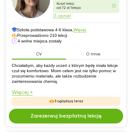
Koszt lekcji
od 72 zł/lekcja
(3 opinie)
Szkoła podstawowa 4-6 klasa,
Więcej
Przeprowadzono 210 lekcji
4 wolne miejsca zostały
CV
O mnie
CV
Chciałabym, aby każdy uczeń z którym będę miała lekcje
czuł się komfortowo. Moim celem jest nie tylko pomoc w
zrozumieniu materiału, ale także rozbudzenie
zainteresowania chemią.
Więcej »
3 oglądają teraz
Zarezerwuj bezpłatną lekcję