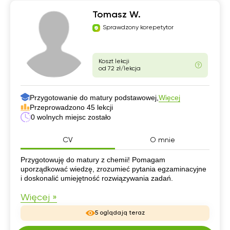
Tomasz W.
Sprawdzony korepetytor
Koszt lekcji
od 72 zł/lekcja
Przygotowanie do matury podstawowej,
Więcej
Przeprowadzono 45 lekcji
0 wolnych miejsc zostało
CV
O mnie
CV
Przygotowuję do matury z chemii! Pomagam
uporządkować wiedzę, zrozumieć pytania egzaminacyjne
i doskonalić umiejętność rozwiązywania zadań.
Więcej »
5 oglądają teraz