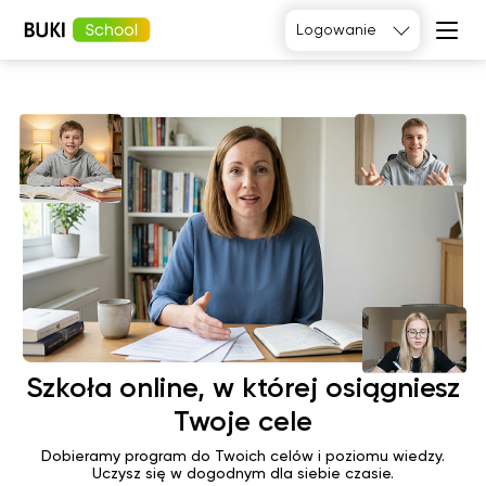
Logowanie
Tak, poproszę
Język
angielski
Matematyka
Język
Fizyka
francuski
Język polski
Język
niemiecki
Chemia
Język
Biologia
hiszpański
Szkoła online, w której osiągniesz
Twoje cele
Dobieramy program do Twoich celów i poziomu wiedzy.
Uczysz się w dogodnym dla siebie czasie.