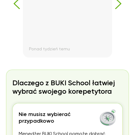
Pani
niem
do m
na b
była
chem
miłej
Elwir
Ponad tydzień temu
Pona
tłum
moje
otwi
info
mogł
Dzię
Dlaczego z BUKI School łatwiej
wyma
wybrać swojego korepetytora
chem
dzięk
Nie musisz wybierać
przypadkowo
Menedżer BUKI School pomoże dobrać