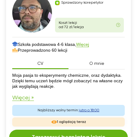
Sprawdzony korepetytor
Koszt lekcji
od 72 zł/lekcja
Szkoła podstawowa 4-6 klasa,
Więcej
Przeprowadzono 60 lekcji
CV
O mnie
CV
Moja pasja to eksperymenty chemiczne, oraz dydaktyka.
Dzięki temu uczeń będzie mógł zobaczyć na własne oczy
jak wyglądają reakcje.
Więcej »
Najbliższy wolny termin:
jutro o 18:00
1 oglądają teraz