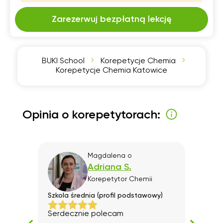
Zarezerwuj bezpłatną lekcję
BUKI School
Korepetycje Chemia
Korepetycje Chemia Katowice
Opinia o korepetytorach:
Magdalena
o
Adriana S.
Korepetytor
Chemii
)
Szkola średnia (profil podstawowy)
Przy
rozsz
,
Serdecznie polecam
Z ca