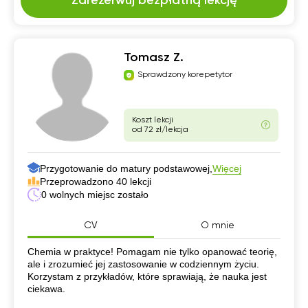
Zarezerwuj bezpłatną lekcję
Tomasz Z.
Sprawdzony korepetytor
Koszt lekcji
od 72 zł/lekcja
Przygotowanie do matury podstawowej,
Więcej
Przeprowadzono 40 lekcji
0 wolnych miejsc zostało
CV
O mnie
CV
Chemia w praktyce! Pomagam nie tylko opanować teorię,
ale i zrozumieć jej zastosowanie w codziennym życiu.
Korzystam z przykładów, które sprawiają, że nauka jest
ciekawa.