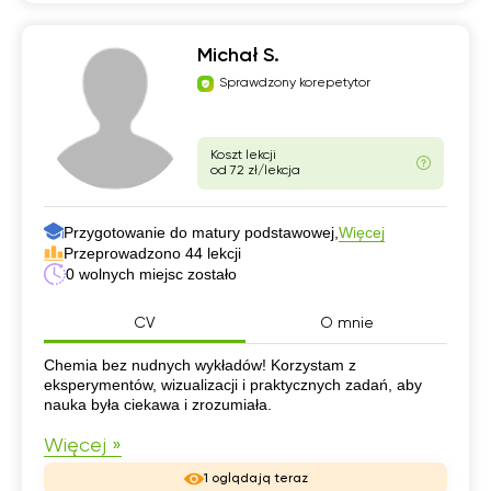
Michał S.
Sprawdzony korepetytor
Koszt lekcji
od 72 zł/lekcja
Przygotowanie do matury podstawowej,
Więcej
Przeprowadzono 44 lekcji
0 wolnych miejsc zostało
CV
O mnie
CV
Chemia bez nudnych wykładów! Korzystam z
eksperymentów, wizualizacji i praktycznych zadań, aby
nauka była ciekawa i zrozumiała.
Więcej »
1 oglądają teraz