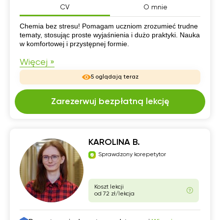
CV
O mnie
CV
Chemia bez stresu! Pomagam uczniom zrozumieć trudne
tematy, stosując proste wyjaśnienia i dużo praktyki. Nauka
w komfortowej i przystępnej formie.
Więcej »
5 oglądają teraz
Zarezerwuj bezpłatną lekcję
KAROLINA B.
Sprawdzony korepetytor
Koszt lekcji
od 72 zł/lekcja