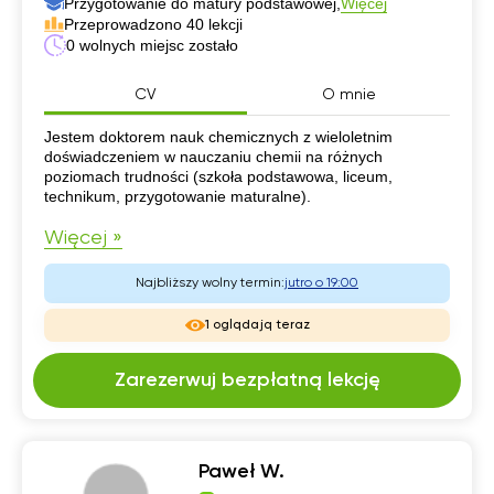
Przygotowanie do matury podstawowej,
Więcej
Przeprowadzono 40 lekcji
0 wolnych miejsc zostało
CV
O mnie
CV
Jestem doktorem nauk chemicznych z wieloletnim
doświadczeniem w nauczaniu chemii na różnych
poziomach trudności (szkoła podstawowa, liceum,
technikum, przygotowanie maturalne).
Więcej »
Najbliższy wolny termin:
jutro o 19:00
1 oglądają teraz
Zarezerwuj bezpłatną lekcję
Paweł W.