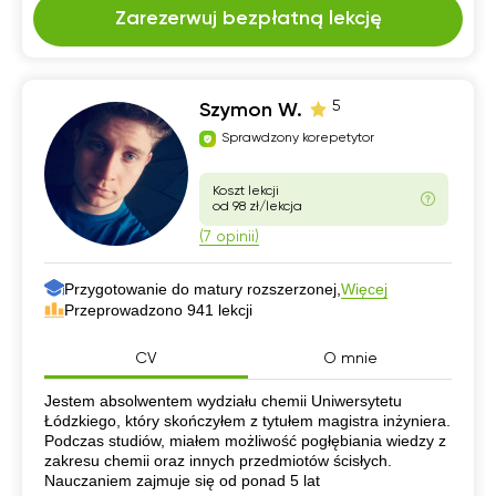
Zarezerwuj bezpłatną lekcję
5
Szymon W.
Sprawdzony korepetytor
Koszt lekcji
od 98 zł/lekcja
(7 opinii)
Przygotowanie do matury rozszerzonej,
Więcej
Przeprowadzono 941 lekcji
CV
O mnie
CV
Jestem absolwentem wydziału chemii Uniwersytetu
Łódzkiego, który skończyłem z tytułem magistra inżyniera.
Podczas studiów, miałem możliwość pogłębiania wiedzy z
zakresu chemii oraz innych przedmiotów ścisłych.
Nauczaniem zajmuje się od ponad 5 lat