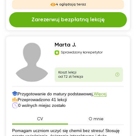
4 oglądają teraz
Zarezerwuj bezpłatną lekcję
Marta J.
Sprawdzony korepetytor
Koszt lekcji
od 72 zł/lekcja
Przygotowanie do matury podstawowej,
Więcej
Przeprowadzono 41 lekcji
0 wolnych miejsc zostało
CV
O mnie
CV
Pomagam uczniom uczyć się chemii bez stresu! Stosuję
proste wyjaśnienia, ćwiczenia interaktywne i dużo