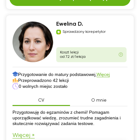
Ewelina D.
Sprawdzony korepetytor
Koszt lekcji
od 72 zł/lekcja
Przygotowanie do matury podstawowej,
Więcej
Przeprowadzono 42 lekcji
0 wolnych miejsc zostało
CV
O mnie
CV
Przygotowuję do egzaminów z chemii! Pomagam
uporządkować wiedzę, zrozumieć trudne zagadnienia i
skutecznie rozwiązywać zadania testowe.
Więcej »