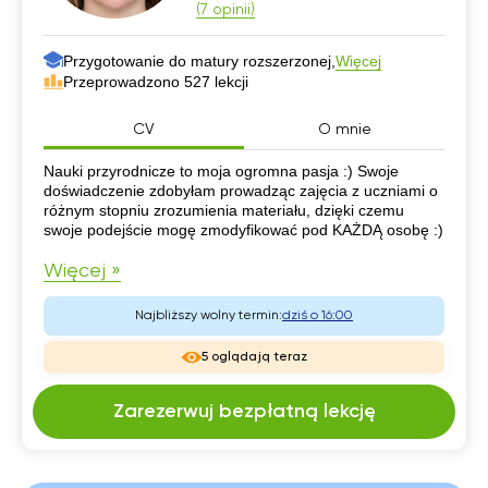
(7 opinii)
Przygotowanie do matury rozszerzonej,
Więcej
Przeprowadzono 527 lekcji
CV
O mnie
CV
Nauki przyrodnicze to moja ogromna pasja :) Swoje
doświadczenie zdobyłam prowadząc zajęcia z uczniami o
różnym stopniu zrozumienia materiału, dzięki czemu
swoje podejście mogę zmodyfikować pod KAŻDĄ osobę :)
Więcej »
Najbliższy wolny termin:
dziś o 16:00
5 oglądają teraz
Zarezerwuj bezpłatną lekcję