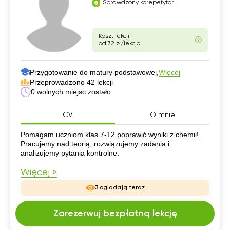
Sprawdzony korepetytor
Koszt lekcji
od 72 zł/lekcja
Przygotowanie do matury podstawowej,
Więcej
Przeprowadzono 42 lekcji
0 wolnych miejsc zostało
CV
O mnie
CV
Pomagam uczniom klas 7-12 poprawić wyniki z chemii!
Pracujemy nad teorią, rozwiązujemy zadania i
analizujemy pytania kontrolne.
Więcej »
3 oglądają teraz
Zarezerwuj bezpłatną lekcję