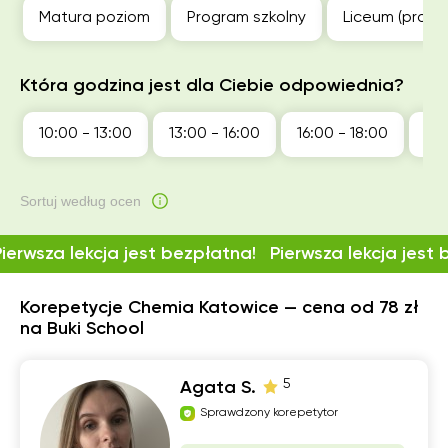
Matura poziom
Program szkolny
Liceum (profil
Która godzina jest dla Ciebie odpowiednia?
10:00 - 13:00
13:00 - 16:00
16:00 - 18:00
18:
Sortuj według ocen
Pierwsza lekcja jest bezpłatna!
Pierwsza lekcja jest
Korepetycje Chemia Katowice — cena od 78 zł
na Buki School
5
Agata S.
Sprawdzony korepetytor