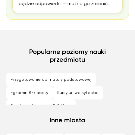
będzie odpowiedni — można go zmienić.
Popularne poziomy nauki
przedmiotu
Przygotowanie do matury podstawowej
Egzamin 8-klasisty
Kursy uniwersyteckie
Szkoła podstawowa 7-8 klasa
Technikum (profil podstawowy)
Inne miasta
Szkola średnia (profil podstawowy)