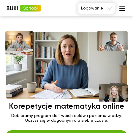
Logowanie
Tak, poproszę
Język
angielski
Matematyka
Język
Fizyka
francuski
Język polski
Język
niemiecki
Chemia
Język
Biologia
hiszpański
Korepetycje matematyka online
Dobieramy program do Twoich celów i poziomu wiedzy.
Uczysz się w dogodnym dla siebie czasie.