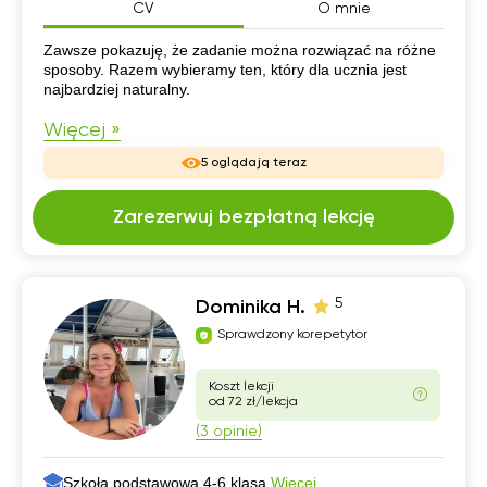
CV
O mnie
CV
Zawsze pokazuję, że zadanie można rozwiązać na różne
sposoby. Razem wybieramy ten, który dla ucznia jest
najbardziej naturalny.
Więcej »
5 oglądają teraz
Zarezerwuj bezpłatną lekcję
5
Dominika H.
Sprawdzony korepetytor
Koszt lekcji
od 72 zł/lekcja
(3 opinie)
Szkoła podstawowa 4-6 klasa,
Więcej