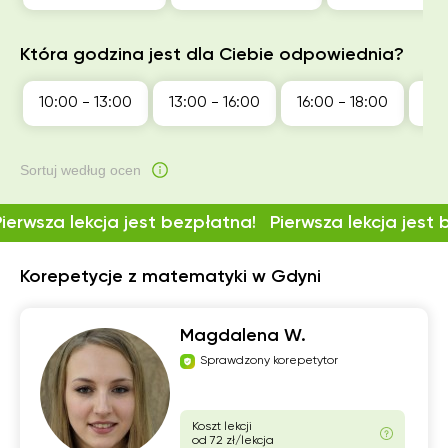
Która godzina jest dla Ciebie odpowiednia?
10:00 - 13:00
13:00 - 16:00
16:00 - 18:00
18:
Sortuj według ocen
Pierwsza lekcja jest bezpłatna!
Pierwsza lekcja jest
Korepetycje z matematyki w Gdyni
Magdalena W.
Sprawdzony korepetytor
Koszt lekcji
od 72 zł/lekcja