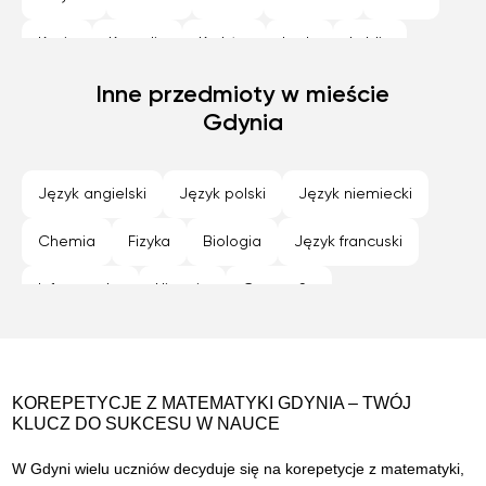
Konin
Koszalin
Kraków
Lodz
Lublin
Nowy Sącz
Inne przedmioty w mieście
Olsztyn
Opole
Płock
Poznan
Gdynia
Radom
Rybnik
Rzeszów
Siedlce
Sosnowiec
Szczecin
Tarnów
Toruń
Język angielski
Język polski
Język niemiecki
Warszawa
Wroclaw
Zabrze
Zamość
Chemia
Fizyka
Biologia
Język francuski
Zielona Góra
Informatyka
Historia
Geografia
Programowanie
Język hiszpański
KOREPETYCJE Z MATEMATYKI GDYNIA – TWÓJ
KLUCZ DO SUKCESU W NAUCE
W Gdyni wielu uczniów decyduje się na korepetycje z matematyki,