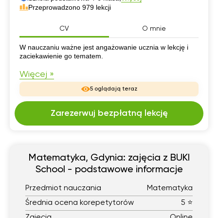
Przeprowadzono 979 lekcji
CV
O mnie
CV
W nauczaniu ważne jest angażowanie ucznia w lekcję i
zaciekawienie go tematem.
Więcej »
5 oglądają teraz
Zarezerwuj bezpłatną lekcję
Matematyka, Gdynia: zajęcia z BUKI
School - podstawowe informacje
Przedmiot nauczania
Matematyka
Średnia ocena korepetytorów
5 ⭐
Zajęcia
Online