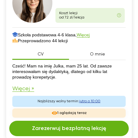
Koszt lekcji
od 72 zł/lekcja
Szkoła podstawowa 4-6 klasa,
Więcej
Przeprowadzono 44 lekcji
CV
O mnie
CV
Cześć! Mam na imię Julka, mam 25 lat. Od zawsze
interesowałam się dydaktyką, dlatego od kilku lat
prowadzę korepetycje.
Więcej »
Najbliższy wolny termin:
jutro o 10:00
1 oglądają teraz
Zarezerwuj bezpłatną lekcję