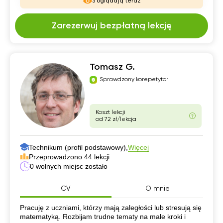
3 oglądają teraz
Zarezerwuj bezpłatną lekcję
Tomasz G.
Sprawdzony korepetytor
Koszt lekcji
od 72 zł/lekcja
Technikum (profil podstawowy),
Więcej
Przeprowadzono 44 lekcji
0 wolnych miejsc zostało
CV
O mnie
CV
Pracuję z uczniami, którzy mają zaległości lub stresują się
matematyką. Rozbijam trudne tematy na małe kroki i