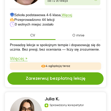
od 72 zł/lekcja
Szkoła podstawowa 4-6 klasa,
Więcej
Przeprowadzono 44 lekcji
0 wolnych miejsc zostało
CV
O mnie
CV
Prowadzę lekcje w spokojnym tempie i dopasowuję się do
ucznia. Bez presji, bez oceniania — liczy się zrozumienie.
Więcej »
4 oglądają teraz
Zarezerwuj bezpłatną lekcję
Julia K.
Sprawdzony korepetytor