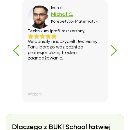
Ivan
o
Michał C.
yki
Korepetytor
Matematyki
Technikum (profil rozszerzony)
Szko
e do
Wspaniały nauczyciel! Jesteśmy
Serd
Panu bardzo wdzięczni za
profesjonalizm, troskę i
zaangażowanie.
rdzo
brze
mu
ę
Wczoraj
Pona
Dlaczego z BUKI School łatwiej
emu,