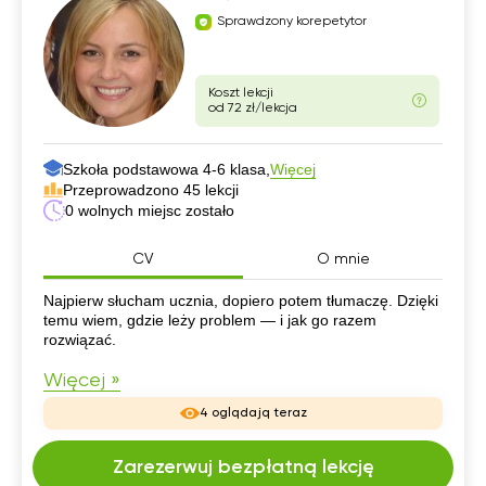
Sprawdzony korepetytor
Koszt lekcji
od 72 zł/lekcja
Szkoła podstawowa 4-6 klasa,
Więcej
Przeprowadzono 45 lekcji
0 wolnych miejsc zostało
CV
O mnie
CV
Najpierw słucham ucznia, dopiero potem tłumaczę. Dzięki
temu wiem, gdzie leży problem — i jak go razem
rozwiązać.
Więcej »
4 oglądają teraz
Zarezerwuj bezpłatną lekcję