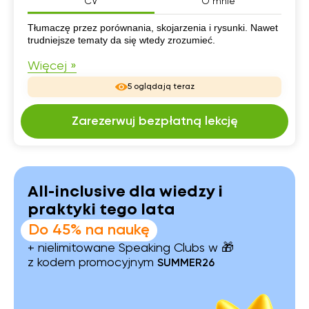
CV
O mnie
CV
Tłumaczę przez porównania, skojarzenia i rysunki. Nawet
trudniejsze tematy da się wtedy zrozumieć.
Więcej »
5 oglądają teraz
Zarezerwuj bezpłatną lekcję
All-inclusive dla wiedzy i
praktyki tego lata
Do 45% na naukę
+ nielimitowane Speaking Clubs w 🎁
z kodem promocyjnym
SUMMER26