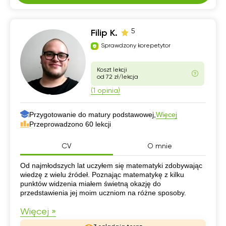
5
Filip K.
Sprawdzony korepetytor
Koszt lekcji
od 72 zł/lekcja
(1 opinia)
Przygotowanie do matury podstawowej,
Więcej
Przeprowadzono 60 lekcji
CV
O mnie
CV
Od najmłodszych lat uczyłem się matematyki zdobywając
wiedzę z wielu źródeł. Poznając matematykę z kilku
punktów widzenia miałem świetną okazję do
przedstawienia jej moim uczniom na różne sposoby.
Więcej »