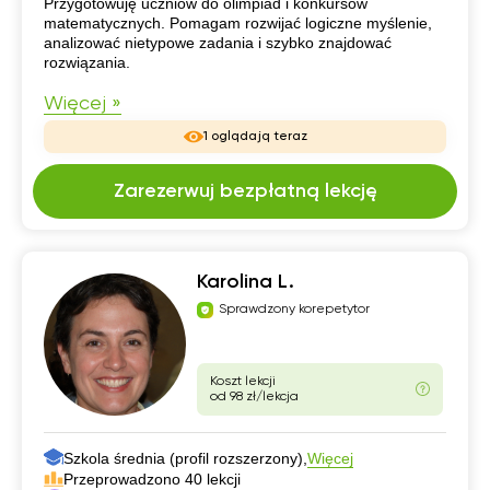
CV
Przygotowuję uczniów do olimpiad i konkursów
matematycznych. Pomagam rozwijać logiczne myślenie,
analizować nietypowe zadania i szybko znajdować
rozwiązania.
Więcej »
1 oglądają teraz
Zarezerwuj bezpłatną lekcję
Karolina L.
Sprawdzony korepetytor
Koszt lekcji
od 98 zł/lekcja
Szkola średnia (profil rozszerzony),
Więcej
Przeprowadzono 40 lekcji