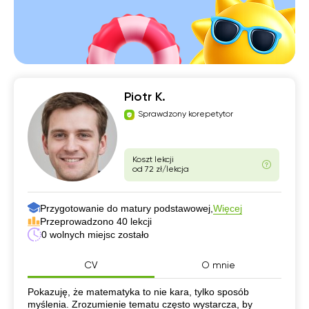
Piotr K.
Sprawdzony korepetytor
Koszt lekcji
od 72 zł/lekcja
Przygotowanie do matury podstawowej,
Więcej
Przeprowadzono 40 lekcji
0 wolnych miejsc zostało
CV
O mnie
CV
Pokazuję, że matematyka to nie kara, tylko sposób
myślenia. Zrozumienie tematu często wystarcza, by