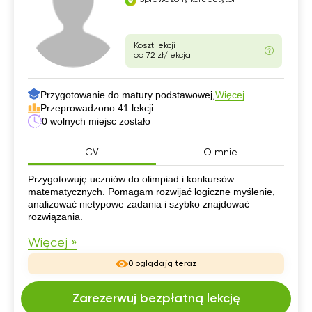
Sprawdzony korepetytor
Koszt lekcji
od 72 zł/lekcja
Przygotowanie do matury podstawowej,
Więcej
Przeprowadzono 41 lekcji
0 wolnych miejsc zostało
CV
O mnie
CV
Przygotowuję uczniów do olimpiad i konkursów
matematycznych. Pomagam rozwijać logiczne myślenie,
analizować nietypowe zadania i szybko znajdować
rozwiązania.
Więcej »
0 oglądają teraz
Zarezerwuj bezpłatną lekcję