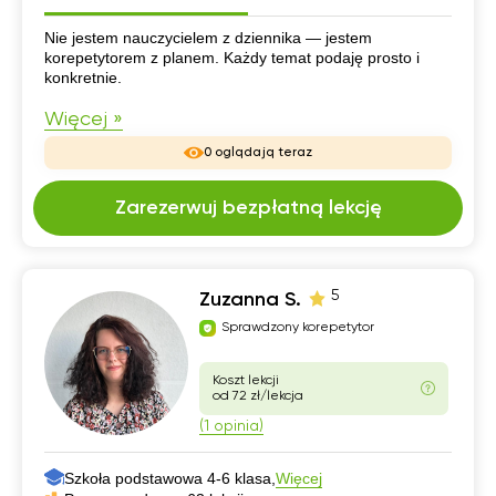
CV
Nie jestem nauczycielem z dziennika — jestem
korepetytorem z planem. Każdy temat podaję prosto i
konkretnie.
Więcej »
0 oglądają teraz
Zarezerwuj bezpłatną lekcję
5
Zuzanna S.
Sprawdzony korepetytor
Koszt lekcji
od 72 zł/lekcja
(1 opinia)
Szkoła podstawowa 4-6 klasa,
Więcej