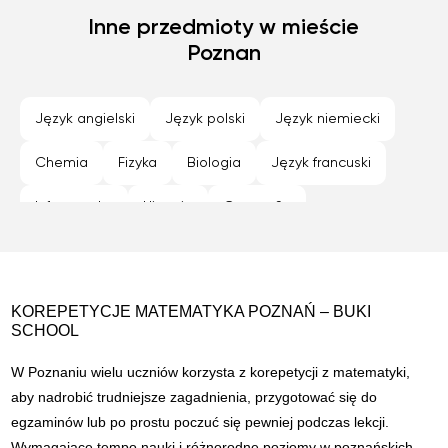
Nowy Sącz
Inne przedmioty w mieście
Olsztyn
Opole
Płock
Poznan
Poznan
Radom
Rybnik
Rzeszów
Siedlce
Sosnowiec
Szczecin
Tarnów
Toruń
Język angielski
Język polski
Język niemiecki
Warszawa
Wroclaw
Zabrze
Zamość
Chemia
Fizyka
Biologia
Język francuski
Zielona Góra
Informatyka
Historia
Geografia
Programowanie
Język hiszpański
KOREPETYCJE MATEMATYKA POZNAŃ – BUKI
SCHOOL
W Poznaniu wielu uczniów korzysta z korepetycji z matematyki,
aby nadrobić trudniejsze zagadnienia, przygotować się do
egzaminów lub po prostu poczuć się pewniej podczas lekcji.
Wymagające tempo nauki i różnorodne poziomy w poznańskich