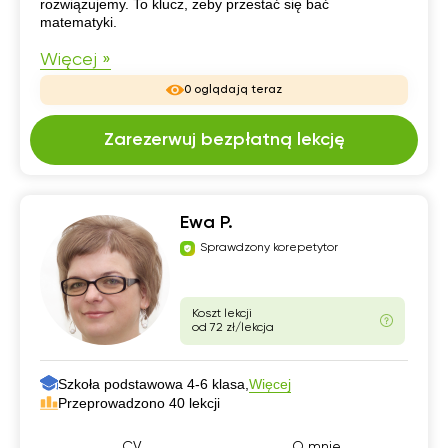
rozwiązujemy. To klucz, żeby przestać się bać
matematyki.
Więcej »
0 oglądają teraz
Zarezerwuj bezpłatną lekcję
Ewa P.
Sprawdzony korepetytor
Koszt lekcji
od 72 zł/lekcja
Szkoła podstawowa 4-6 klasa,
Więcej
Przeprowadzono 40 lekcji
CV
O mnie