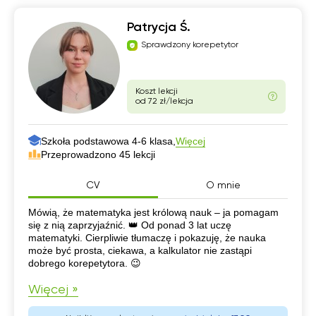
Patrycja Ś.
Sprawdzony korepetytor
Koszt lekcji
od 72 zł/lekcja
Szkoła podstawowa 4-6 klasa,
Więcej
Przeprowadzono 45 lekcji
CV
O mnie
CV
Mówią, że matematyka jest królową nauk – ja pomagam
się z nią zaprzyjaźnić. 👑 Od ponad 3 lat uczę
matematyki. Cierpliwie tłumaczę i pokazuję, że nauka
może być prosta, ciekawa, a kalkulator nie zastąpi
dobrego korepetytora. 😉
Więcej »