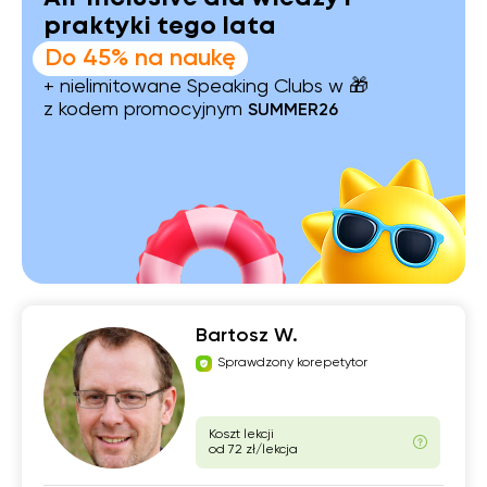
praktyki tego lata
Do 45% na naukę
+ nielimitowane Speaking Clubs w 🎁
z kodem promocyjnym
SUMMER26
Bartosz W.
Sprawdzony korepetytor
Koszt lekcji
od 72 zł/lekcja