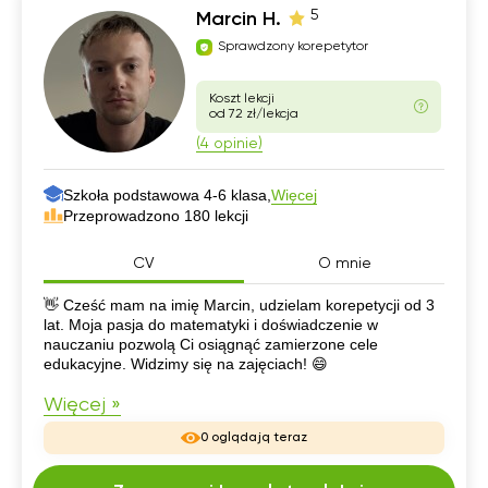
5
Marcin H.
Sprawdzony korepetytor
Koszt lekcji
od 72 zł/lekcja
(4 opinie)
Szkoła podstawowa 4-6 klasa,
Więcej
Przeprowadzono 180 lekcji
CV
O mnie
CV
👋 Cześć mam na imię Marcin, udzielam korepetycji od 3
lat. Moja pasja do matematyki i doświadczenie w
nauczaniu pozwolą Ci osiągnąć zamierzone cele
edukacyjne. Widzimy się na zajęciach! 😄
Więcej »
0 oglądają teraz