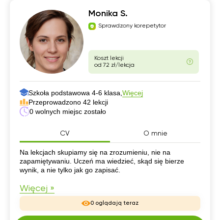
Monika S.
Sprawdzony korepetytor
Koszt lekcji
od 72 zł/lekcja
Szkoła podstawowa 4-6 klasa,
Więcej
Przeprowadzono 42 lekcji
0 wolnych miejsc zostało
CV
O mnie
CV
Na lekcjach skupiamy się na zrozumieniu, nie na
zapamiętywaniu. Uczeń ma wiedzieć, skąd się bierze
wynik, a nie tylko jak go zapisać.
Więcej »
0 oglądają teraz