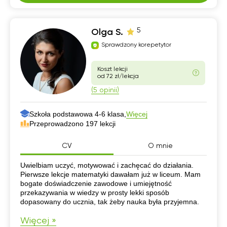
5
Olga S.
Sprawdzony korepetytor
Koszt lekcji
od 72 zł/lekcja
(5 opinii)
Szkoła podstawowa 4-6 klasa,
Więcej
Przeprowadzono 197 lekcji
CV
O mnie
CV
Uwielbiam uczyć, motywować i zachęcać do działania.
Pierwsze lekcje matematyki dawałam już w liceum. Mam
bogate doświadczenie zawodowe i umiejętność
przekazywania w wiedzy w prosty lekki sposób
dopasowany do ucznia, tak żeby nauka była przyjemna.
Więcej »