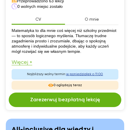
Przeprowadzono 63 lekcji
0 wolnych miejsc zostało
CV
O mnie
CV
Matematyka to dla mnie coś więcej niż szkolny przedmiot
— to sposób logicznego myślenia. Tłumaczę trudne
zagadnienia prosto i zrozumiale, dbając o spokojną
atmosferę i indywidualne podejście, aby każdy uczeń
mógł rozwijać się we własnym tempie.
Więcej »
Najbliższy wolny termin:
w poniedziałek o 11:00
0 oglądają teraz
Zarezerwuj bezpłatną lekcję
All-inclusive dla wiedzy i