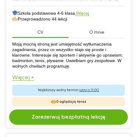
Szkoła podstawowa 4-6 klasa,
Więcej
Przeprowadzono 44 lekcji
CV
O mnie
CV
Moją mocną stroną jest umiejętność wytłumaczenia
zagadnienia, przez co wszystko staje się proste i
klarowne. Interesuje się sportem i aktywnie go uprawiam:
badminton, tenis, pływanie. Uwielbiam gry zespołowe. W
wolnych chwilach programuję.
Więcej »
Najbliższy wolny termin:
jutro o 11:00
0 oglądają teraz
Zarezerwuj bezpłatną lekcję