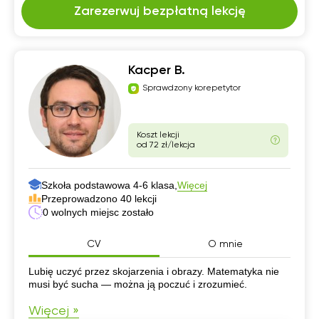
Zarezerwuj bezpłatną lekcję
Kacper B.
Sprawdzony korepetytor
Koszt lekcji
od 72 zł/lekcja
Szkoła podstawowa 4-6 klasa,
Więcej
Przeprowadzono 40 lekcji
0 wolnych miejsc zostało
CV
O mnie
CV
Lubię uczyć przez skojarzenia i obrazy. Matematyka nie
musi być sucha — można ją poczuć i zrozumieć.
Więcej »