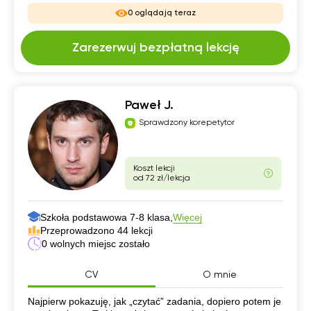
0 oglądają teraz
Zarezerwuj bezpłatną lekcję
Paweł J.
Sprawdzony korepetytor
Koszt lekcji
od 72 zł/lekcja
Szkoła podstawowa 7-8 klasa,
Więcej
Przeprowadzono 44 lekcji
0 wolnych miejsc zostało
CV
O mnie
CV
Najpierw pokazuję, jak „czytać” zadania, dopiero potem je