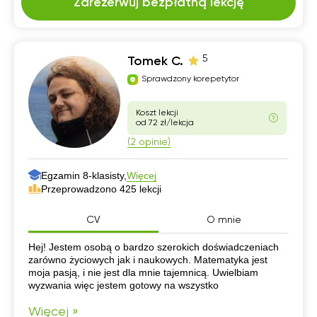
Zarezerwuj bezpłatną lekcję
5
Tomek C.
Sprawdzony korepetytor
Koszt lekcji
od 72 zł/lekcja
(2 opinie)
Egzamin 8-klasisty,
Więcej
Przeprowadzono 425 lekcji
CV
O mnie
CV
Hej! Jestem osobą o bardzo szerokich doświadczeniach
zarówno życiowych jak i naukowych. Matematyka jest
moja pasją, i nie jest dla mnie tajemnicą. Uwielbiam
wyzwania więc jestem gotowy na wszystko
Więcej »