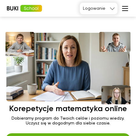
Logowanie
Tak, poproszę
Język
angielski
Matematyka
Język
Fizyka
francuski
Język polski
Język
niemiecki
Chemia
Język
Biologia
hiszpański
Korepetycje matematyka online
Dobieramy program do Twoich celów i poziomu wiedzy.
Uczysz się w dogodnym dla siebie czasie.