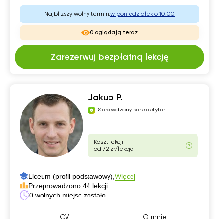
Najbliższy wolny termin:
w poniedziałek o 10:00
0 oglądają teraz
Zarezerwuj bezpłatną lekcję
Jakub P.
Sprawdzony korepetytor
Koszt lekcji
od 72 zł/lekcja
Liceum (profil podstawowy),
Więcej
Przeprowadzono 44 lekcji
0 wolnych miejsc zostało
CV
O mnie