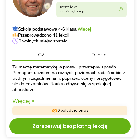
Koszt lekcji
od 72 zł/lekcja
Szkoła podstawowa 4-6 klasa,
Więcej
Przeprowadzono 41 lekcji
0 wolnych miejsc zostało
CV
O mnie
CV
Tłumaczę matematykę w prosty i przystępny sposób.
Pomagam uczniom na różnych poziomach radzić sobie z
trudnymi zagadnieniami, poprawić oceny i przygotować
się do egzaminów. Nauka odbywa się w spokojnej
atmosferze.
Więcej »
0 oglądają teraz
Zarezerwuj bezpłatną lekcję