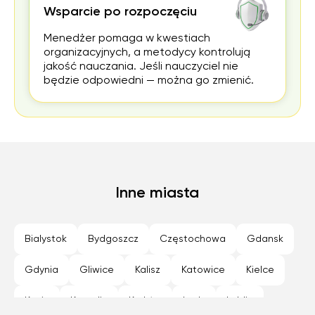
Wsparcie po rozpoczęciu
Menedżer pomaga w kwestiach
organizacyjnych, a metodycy kontrolują
jakość nauczania. Jeśli nauczyciel nie
będzie odpowiedni — można go zmienić.
Inne miasta
Bialystok
Bydgoszcz
Częstochowa
Gdansk
Gdynia
Gliwice
Kalisz
Katowice
Kielce
Konin
Koszalin
Kraków
Lodz
Lublin