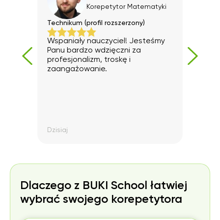
yki
Korepetytor
Matematyki
Technikum (profil rozszerzony)
Szko
e do
Wspaniały nauczyciel! Jesteśmy
Serd
Panu bardzo wdzięczni za
profesjonalizm, troskę i
zaangażowanie.
rdzo
brze
mu
ę
Dzisiaj
Pona
Dlaczego z BUKI School łatwiej
emu,
wybrać swojego korepetytora
wać