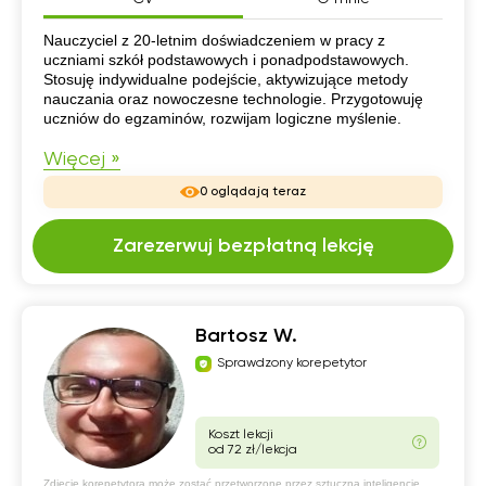
CV
Nauczyciel z 20-letnim doświadczeniem w pracy z
uczniami szkół podstawowych i ponadpodstawowych.
Stosuję indywidualne podejście, aktywizujące metody
nauczania oraz nowoczesne technologie. Przygotowuję
uczniów do egzaminów, rozwijam logiczne myślenie.
Więcej »
0 oglądają teraz
Zarezerwuj bezpłatną lekcję
Bartosz W.
Sprawdzony korepetytor
Koszt lekcji
od 72 zł/lekcja
Zdjęcie korepetytora może zostać przetworzone przez sztuczną inteligencję.