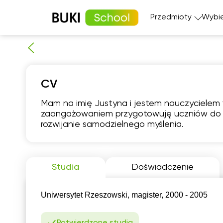
Przedmioty
Wybie
Matematyka
Język angi
CV
Fizyka
Język fran
Język polski
Język nie
Mam na imię Justyna i jestem nauczycielem f
Chemia
Język his
zaangażowaniem przygotowuję uczniów do ma
Biologia
rozwijanie samodzielnego myślenia.
czw
6
Studia
Doświadczenie
Brak
B
dostępnych
dos
terminów
ter
Uniwersytet Rzeszowski, magister, 2000 - 2005
Potwierdzone studia