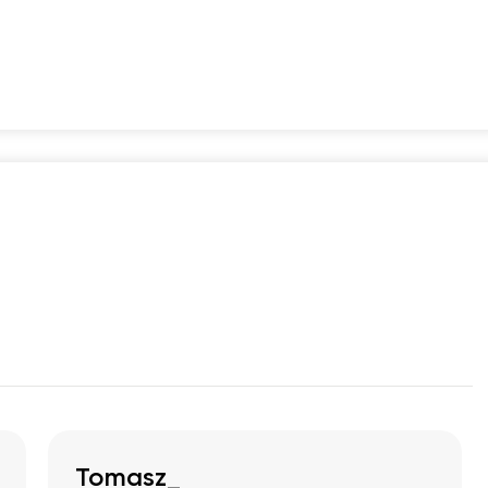
2
0
0
Tomasz_