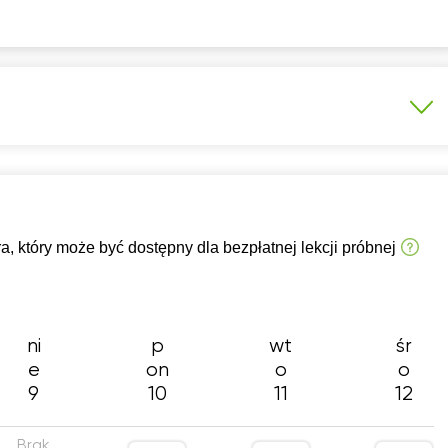
a średnia (profil podstawowy)
 który może być dostępny dla bezpłatnej lekcji próbnej
ni
p
wt
śr
e
on
o
o
9
10
11
12
Brak