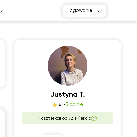
Logowanie
o
śro
1
12
Justyna T.
3 opinie
4.7
00
18:00
Koszt lekcji od
72 zł/lekcja
00
18:30
00
19:00