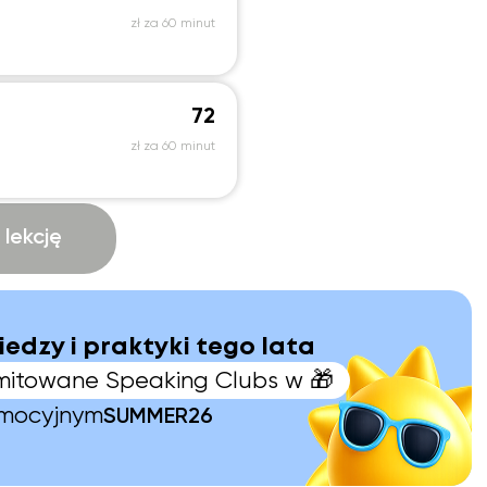
zł za 60 minut
72
zł za 60 minut
lekcję
iedzy i praktyki tego lata
limitowane Speaking Clubs w 🎁
omocyjnym
SUMMER26