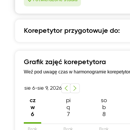
Korepetytor przygotowuje do:
Fizyka
Przygotowanie do matury rozszerzonej
Szkol
Grafik zajęć korepetytora
Szkola średnia (profil rozszerzony)
Weź pod uwagę czas w harmonogramie korepetytora,
sie 6-sie 9, 2026
pi
so
cz
ą
b
w
7
8
6
Brak
Brak
Brak