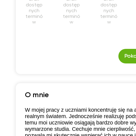
dostęp
dostęp
dostęp
nych
nych
nych
terminó
terminó
terminó
w
w
w
Poka
O mnie
W mojej pracy z uczniami koncentruję się na
realnym światem. Jednocześnie realizuję po
temu moi uczniowie osiągają bardzo dobre wy
wymarzone studia. Cechuje mnie cierpliwość, 
pozwala mi skutecznie wspierać ich w nauce 