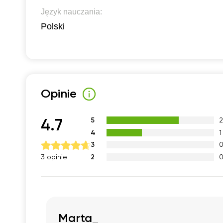
Język nauczania:
Polski
Opinie
5
4.7
4
1
3
2
3 opinie
Marta_