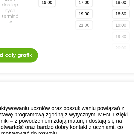
19:00
17:00
18:00
dostęp
nych
19:00
18:30
terminó
w
21:00
19:00
19:30
20:00
ż cały grafik
20:30
21:00
 aktywowaniu uczniów oraz poszukiwaniu powiązań z
dstawę programową zgodną z wytycznymi MEN. Dzięki
niki – z powodzeniem zdają maturę i dostają się na
otwartość oraz bardzo dobry kontakt z uczniami, co
i motywować do rozwoju.