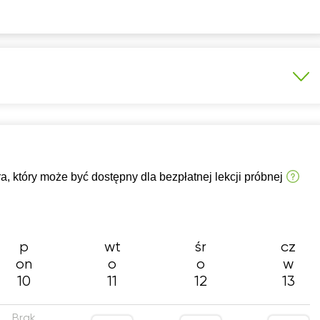
e do matury podstawowej
Egzamin 8-klasisty
zkoła podstawowa 7-8 klasa
 który może być dostępny dla bezpłatnej lekcji próbnej
a średnia (profil podstawowy)
rzedmiotowy
Konkurs kuratoryjny
p
wt
śr
cz
on
o
o
w
10
11
12
13
Brak