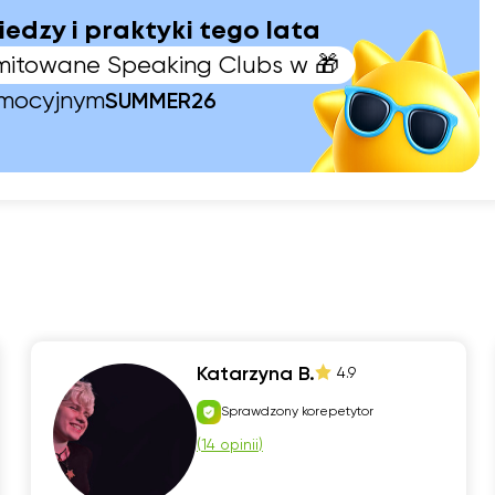
iedzy i praktyki tego lata
limitowane Speaking Clubs w 🎁
omocyjnym
SUMMER26
Katarzyna B.
4.9
Sprawdzony korepetytor
(
14 opinii
)