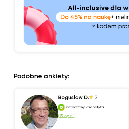
All-inclusive dla w
Do 45% na naukę
+ nie
z kodem pr
Podobne ankiety:
Bogusław D.
5
Sprawdzony korepetytor
(
15 opinii
)