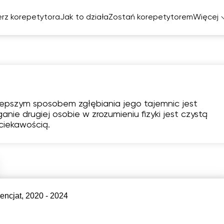
rz korepetytora
Jak to działa
Zostań korepetytorem
Więcej
elski
cuski
miecki
lepszym sposobem zgłębiania jego tajemnic jest
zpański
anie drugiej osobie w zrozumieniu fizyki jest czystą
 ciekawością.
sob
nie
pon
wto
śr
8
9
10
11
1
rak
Brak
Brak
17:00
17:
tępnych
dostępnych
dostępnych
minów
terminów
terminów
encjat, 2020 - 2024