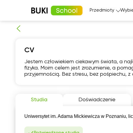
Przedmioty
Wybie
Matematyka
Język angi
CV
Fizyka
Język fran
Język polski
Język nie
Jestem człowiekiem ciekawym świata, a naj
Chemia
Język his
fizyka. Moim celem jest zrozumienie, a pomag
Biologia
przyjemnością. Bez stresu, bez pośpiechu, z
pią
7
Studia
Doświadczenie
B
16:00
dos
ter
Uniwersytet im. Adama Mickiewicza w Poznaniu, lic
Potwierdzone studia