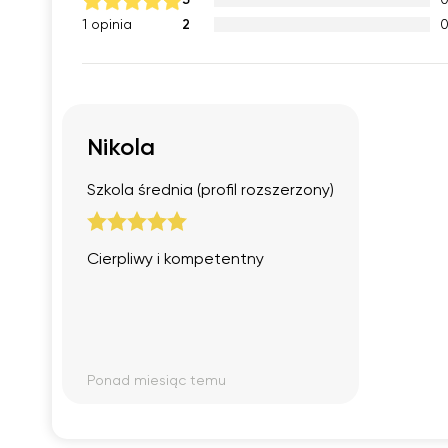
3
2
1 opinia
Nikola
Szkola średnia (profil rozszerzony)
Cierpliwy i kompetentny
Ponad miesiąc temu