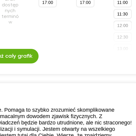
17:00
17:00
11:00
dostęp
nych
11:30
terminó
w
12:00
12:30
13:00
ż cały grafik
13:30
14:00
14:30
15:00
15:30
gie. Pomaga to szybko zrozumieć skomplikowane
namacalnym dowodem zjawisk fizycznych. Z
16:00
dczeń będzie bardzo utrudnione, ale nic straconego!
izacji i symulacji. Jestem otwarty na wszelkiego
a jestem tutaj dla Ciebie. Wierzę, że znajdziemy