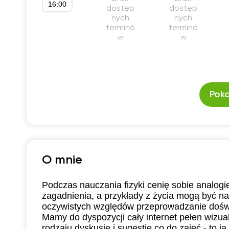
16:00
dostęp
dostęp
nych
nych
terminó
terminó
w
w
Poka
O mnie
Podczas nauczania fizyki cenię sobie analo
zagadnienia, a przykłady z życia mogą być 
oczywistych względów przeprowadzanie doświa
Mamy do dyspozycji cały internet pełen wizual
rodzaju dyskusje i sugestie co do zajęć - to j