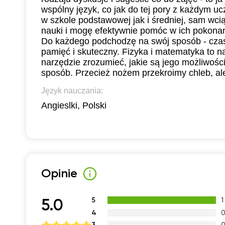
wspólny język, co jak do tej pory z każdym 
w szkole podstawowej jak i średniej, sam wci
nauki i mogę efektywnie pomóc w ich pokonani
Do każdego podchodzę na swój sposób - czas
pamięć i skuteczny. Fizyka i matematyka to n
narzędzie zrozumieć, jakie są jego możliwoś
sposób. Przecież nożem przekroimy chleb, a
Język nauczania:
Angieslki, Polski
Opinie
5
1
5.0
4