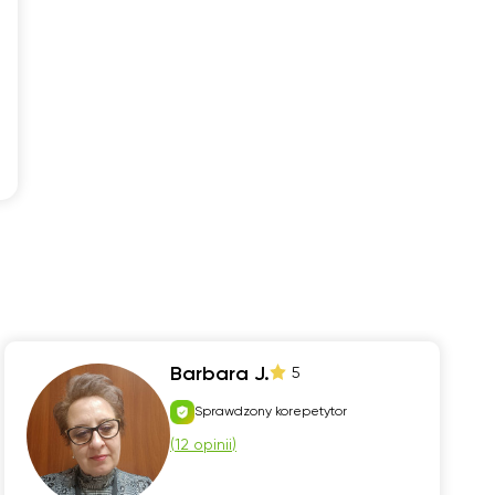
Barbara J.
5
Sprawdzony korepetytor
(
12 opinii
)