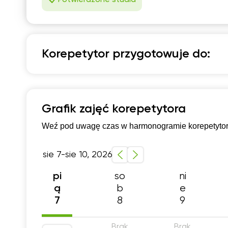
Korepetytor przygotowuje do:
Fizyka
Szkoła podstawowa 4-6 klasa
Przygotowani
Grafik zajęć korepetytora
Studia zagraniczne
Poziom podstawowy
S
Weź pod uwagę czas w harmonogramie korepetytora,
Przygotowanie do matury rozszerzonej
Szkol
Szkola średnia (profil rozszerzony)
Konkurs p
sie 7-sie 10, 2026
so
ni
pi
b
e
ą
8
9
7
Brak
Brak