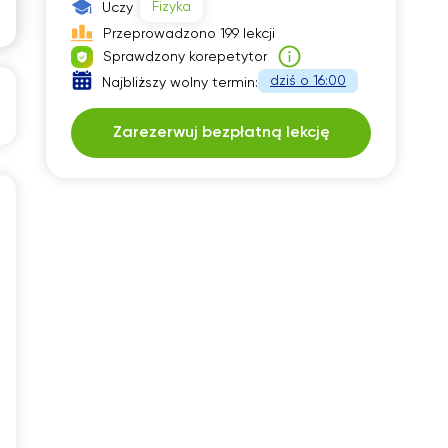
Fizyka
Uczy
12:30
Przeprowadzono 199 lekcji
Sprawdzony korepetytor
13:00
dziś o 16:00
Najbliższy wolny termin:
13:30
Zarezerwuj bezpłatną lekcję
14:00
14:30
15:00
15:30
16:00