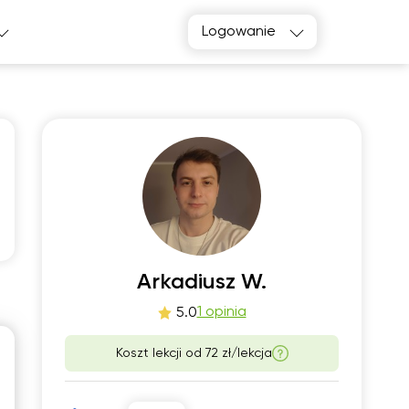
Logowanie
o
czw
2
13
Arkadiusz W.
1 opinia
5.0
00
11:00
Koszt lekcji od
72 zł/lekcja
11:30
12:00