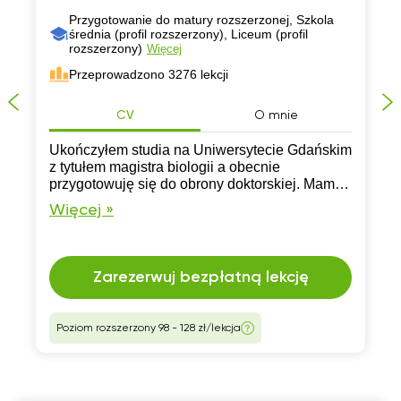
Przygotowanie do matury rozszerzonej, Szkola
średnia (profil rozszerzony), Liceum (profil
rozszerzony)
Więcej
Przeprowadzono 3276 lekcji
CV
O mnie
Ukończyłem studia na Uniwersytecie Gdańskim
z tytułem magistra biologii a obecnie
przygotowuję się do obrony doktorskiej. Mam
doświadczenie w nauczaniu i chętnie oferuję
Więcej »
swoją pomoc nauce, rozwiązywaniu zadań i
przygotowywaniu do matury z biologii.
Zarezerwuj bezpłatną lekcję
Poziom rozszerzony 98 - 128 zł/lekcja