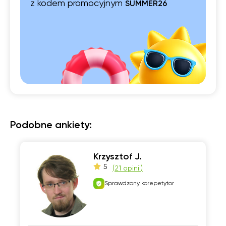
z kodem promocyjnym
SUMMER26
Podobne ankiety:
Krzysztof J.
5
(
21 opinii
)
Sprawdzony korepetytor