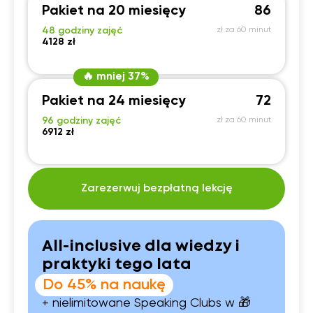
Pakiet na 20 miesięcy
86
48 godziny zajęć
zł za 60 minut
4128 zł
🔥 mniej 37%
Pakiet na 24 miesięcy
72
96 godziny zajęć
zł za 60 minut
6912 zł
Zarezerwuj bezpłatną lekcję
All-inclusive dla wiedzy i
praktyki tego lata
Do 45% na naukę
+ nielimitowane Speaking Clubs w 🎁