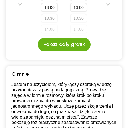
Technikum (profil rozszerzony)
w
w
13:00
13:00
13:30
13:30
14:00
14:00
14:30
14:30
Pokaż cały grafik
15:00
15:00
15:30
16:00
O mnie
Jestem nauczycielem, który łączy szeroką wiedzę
przyrodniczą z pasją pedagogiczną. Prowadzę
zajęcia w formie rozmowy, która krok po kroku
prowadzi ucznia do wniosków, zamiast
jednostronnego wykładu. Uczę przez skojarzenia i
odwołania do tego, co już znasz, dzięki czemu
wiele zapamiętujesz „na miejscu”. Zawsze
pokazuję też praktyczne zastosowania omawianych
treści, co porządkuje wiedzę i wzmacnia