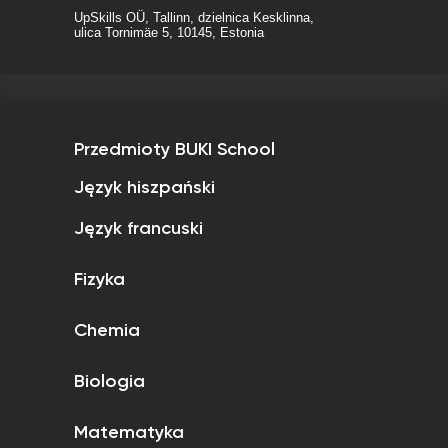
UpSkills OÜ, Tallinn, dzielnica Kesklinna,
ulica Tornimäe 5, 10145, Estonia
Przedmioty BUKI School
Język hiszpański
Język francuski
Fizyka
Chemia
Biologia
Matematyka