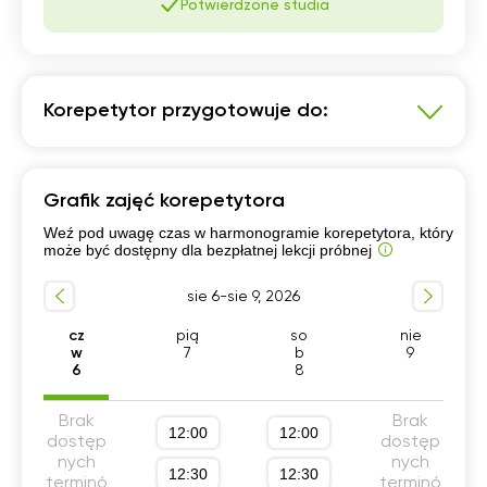
Potwierdzone studia
Korepetytor przygotowuje do:
Biologia
Grafik zajęć korepetytora
Szkoła podstawowa 4-6 klasa
Weź pod uwagę czas w harmonogramie korepetytora, który
Przygotowanie do matury podstawowej
może być dostępny dla bezpłatnej lekcji próbnej
Egzamin 8-klasisty
Przygotowanie do olimpiad
sie 6-sie 9, 2026
Szkoła podstawowa 7-8 klasa
Liceum (profil podstawowy)
cz
pią
so
nie
w
7
b
9
Technikum (profil podstawowy)
6
8
Szkola średnia (profil podstawowy)
Brak
Brak
Konkurs przedmiotowy
12:00
Konkurs kuratoryjny
12:00
dostęp
dostęp
nych
nych
Liceum (profil rozszerzony)
12:30
12:30
terminó
terminó