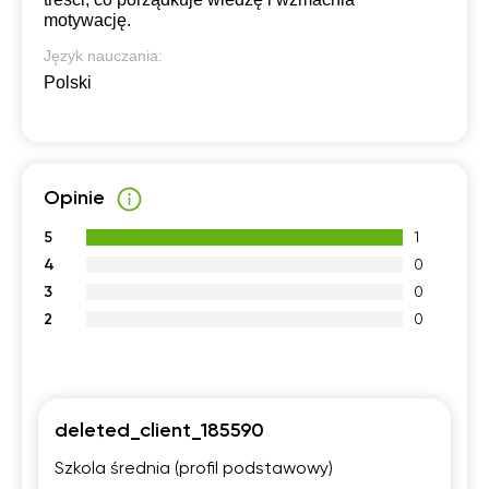
motywację.
Język nauczania:
Polski
Opinie
5
1
4
0
3
0
2
0
deleted_client_185590
Szkola średnia (profil podstawowy)