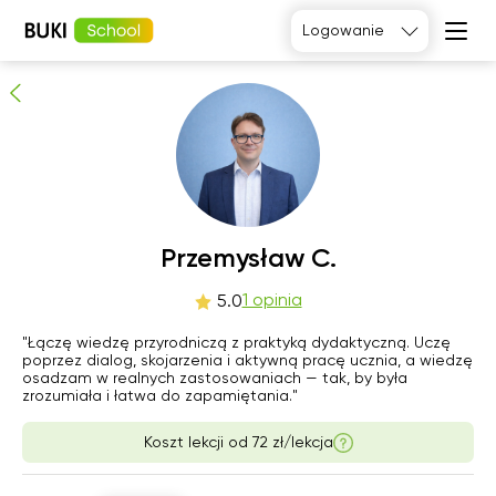
Przemysław C.
Logowanie
1
osób poleca
Język
angielski
Matematyka
Język
Fizyka
francuski
Język polski
Język
niemiecki
Chemia
Język
Biologia
Przemysław C.
hiszpański
czw
1 opinia
pią
sob
nie
5.0
6
7
8
9
"Łączę wiedzę przyrodniczą z praktyką dydaktyczną. Uczę
poprzez dialog, skojarzenia i aktywną pracę ucznia, a wiedzę
osadzam w realnych zastosowaniach — tak, by była
Brak
Brak
12:00
12:00
zrozumiała i łatwa do zapamiętania."
dostępnych
dostępnych
terminów
terminów
12:30
12:30
Koszt lekcji od
72 zł/lekcja
13:00
13:00