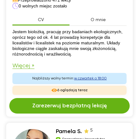
0 wolnych miejsc zostało
CV
O mnie
CV
Jestem biolożką, pracuję przy badaniach ekologicznych,
oprócz tego od ok. 4 lat prowadzę korepetycje dla
licealistów i licealistek na poziomie maturalnym. Układy
biologiczne ciągle zaskakują mnie swoją złożonością,
różnorodnością i wrażliwością.
Więcej »
Najbliższy wolny termin:
w czwartek o 18:00
6 oglądają teraz
Zarezerwuj bezpłatną lekcję
5
Pamela S.