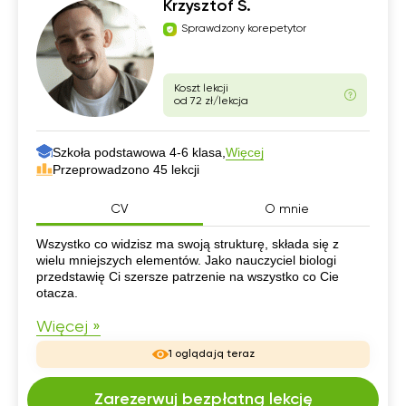
Krzysztof S.
Sprawdzony korepetytor
Koszt lekcji
od 72 zł/lekcja
Szkoła podstawowa 4-6 klasa,
Więcej
Przeprowadzono 45 lekcji
CV
O mnie
CV
Wszystko co widzisz ma swoją strukturę, składa się z
wielu mniejszych elementów. Jako nauczyciel biologi
przedstawię Ci szersze patrzenie na wszystko co Cie
otacza.
Więcej »
1 oglądają teraz
Zarezerwuj bezpłatną lekcję