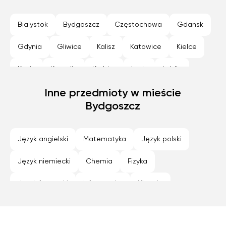
Bialystok
Bydgoszcz
Częstochowa
Gdansk
Gdynia
Gliwice
Kalisz
Katowice
Kielce
Konin
Koszalin
Kraków
Lodz
Lublin
Nowy Sącz
Inne przedmioty w mieście
Olsztyn
Opole
Płock
Poznan
Bydgoszcz
Radom
Rybnik
Rzeszów
Siedlce
Sosnowiec
Szczecin
Tarnów
Toruń
Język angielski
Matematyka
Język polski
Warszawa
Wroclaw
Zabrze
Zamość
Język niemiecki
Chemia
Fizyka
Zielona Góra
Język francuski
Informatyka
Historia
Geografia
Programowanie
Język hiszpański