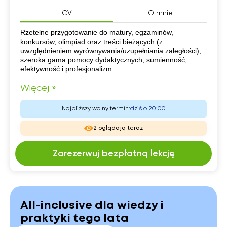
CV
O mnie
CV
Rzetelne przygotowanie do matury, egzaminów,
konkursów, olimpiad oraz treści bieżących (z
uwzględnieniem wyrównywania/uzupełniania zaległości);
szeroka gama pomocy dydaktycznych; sumienność,
efektywność i profesjonalizm.
Więcej »
Najbliższy wolny termin:
dziś o 20:00
2 oglądają teraz
Zarezerwuj bezpłatną lekcję
All-inclusive dla wiedzy i
praktyki tego lata