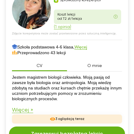
Sprawdzony korepetytor
Koszt lekcji
od 72 zł/lekcja
(1 opinia)
Zdjęcie korepetytora może zostać przetworzone przez sztuczną inteligencję.
Szkoła podstawowa 4-6 klasa,
Więcej
Przeprowadzono 43 lekcji
CV
O mnie
CV
Jestem magistrem biologii człowieka. Moją pasją od
zawsze była biologia oraz antropologia. Moją wiedzę
zdobytą na studiach oraz kursach chętnie przekażę innym
uczniom potrzebującym pomocy w zrozumieniu
biologicznych procesów.
Więcej »
3 oglądają teraz
Zarezerwuj bezpłatną lekcję