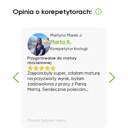
Opinia o korepetytorach:
Martyna Marek
o
Marta R.
Korepetytor
biologii
)
Przygotowanie do matury
Szkol
rozszerzonej
Bard
Zajęcia były super, zdałam maturę
wspó
na przyzwoity wynik, byłam
zadowolona z pracy z Panią
Martą. Serdecznie polecam
korepetytorkę!
Ponad tydzień temu
Pona