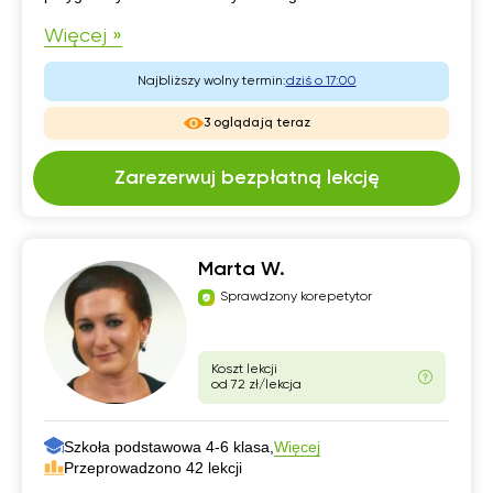
Więcej »
Najbliższy wolny termin:
dziś o 17:00
3 oglądają teraz
Zarezerwuj bezpłatną lekcję
Marta W.
Sprawdzony korepetytor
Koszt lekcji
od 72 zł/lekcja
Szkoła podstawowa 4-6 klasa,
Więcej
Przeprowadzono 42 lekcji