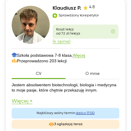
4.8
Klaudiusz P.
Sprawdzony korepetytor
Koszt lekcji
od 72 zł/lekcja
(4 opinie)
Szkoła podstawowa 7-8 klasa,
Więcej
Przeprowadzono 203 lekcji
CV
O mnie
CV
Jestem absolwentem biotechnologii, biologia i medycyna
to moje pasje, które chętnie przekazuję innym.
Więcej »
Najbliższy wolny termin:
dziś o 17:00
3 oglądają teraz