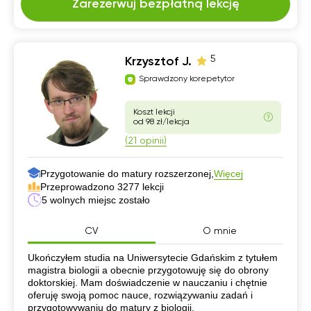
Zarezerwuj bezpłatną lekcję
5
Krzysztof J.
Sprawdzony korepetytor
Koszt lekcji
od 98 zł/lekcja
(21 opinii)
Przygotowanie do matury rozszerzonej,
Więcej
Przeprowadzono 3277 lekcji
5 wolnych miejsc zostało
CV
O mnie
CV
Ukończyłem studia na Uniwersytecie Gdańskim z tytułem
magistra biologii a obecnie przygotowuję się do obrony
doktorskiej. Mam doświadczenie w nauczaniu i chętnie
oferuję swoją pomoc nauce, rozwiązywaniu zadań i
przygotowywaniu do matury z biologii.