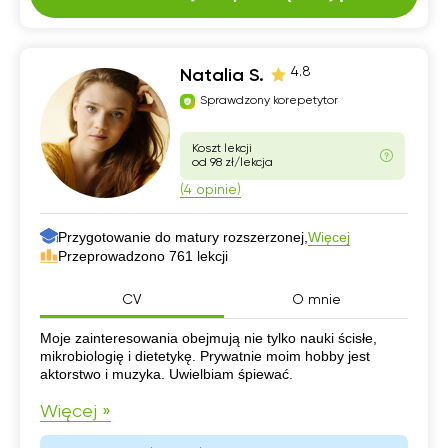
4.8
Natalia S.
Sprawdzony korepetytor
Koszt lekcji
od 98 zł/lekcja
(4 opinie)
Przygotowanie do matury rozszerzonej,
Więcej
Przeprowadzono 761 lekcji
CV
O mnie
CV
Moje zainteresowania obejmują nie tylko nauki ścisłe,
mikrobiologię i dietetykę. Prywatnie moim hobby jest
aktorstwo i muzyka. Uwielbiam śpiewać.
Więcej »