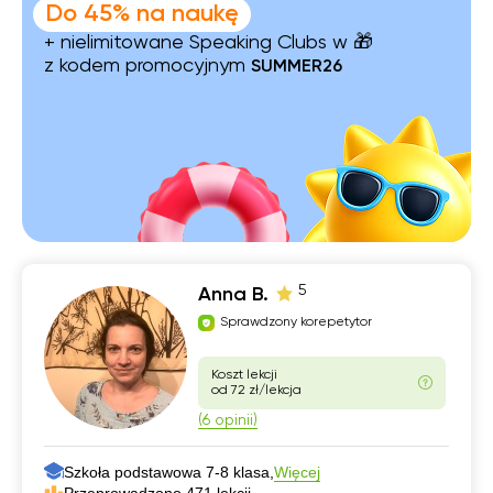
Do 45% na naukę
+ nielimitowane Speaking Clubs w 🎁
z kodem promocyjnym
SUMMER26
5
Anna B.
Sprawdzony korepetytor
Koszt lekcji
od 72 zł/lekcja
(6 opinii)
Szkoła podstawowa 7-8 klasa,
Więcej
Przeprowadzono 471 lekcji