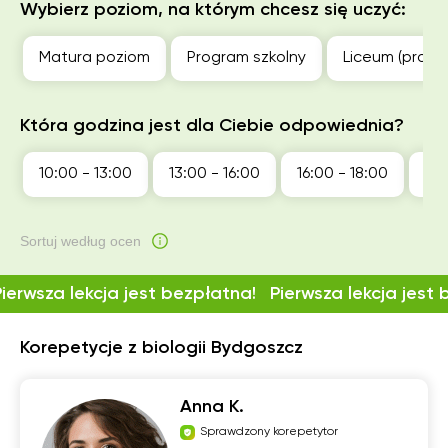
Wybierz poziom, na którym chcesz się uczyć:
Matura poziom
Program szkolny
Liceum (profil
Która godzina jest dla Ciebie odpowiednia?
10:00 - 13:00
13:00 - 16:00
16:00 - 18:00
18:
Sortuj według ocen
Pierwsza lekcja jest bezpłatna!
Pierwsza lekcja jest
Korepetycje z biologii Bydgoszcz
Anna K.
Sprawdzony korepetytor