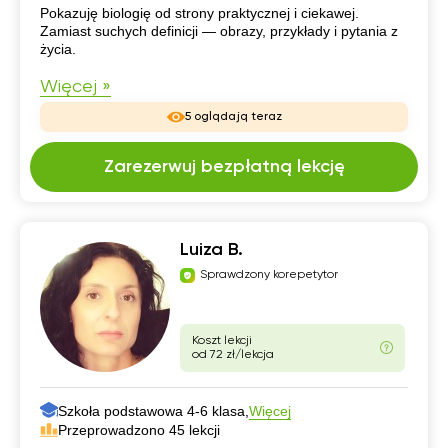
CV
Pokazuję biologię od strony praktycznej i ciekawej.
Zamiast suchych definicji — obrazy, przykłady i pytania z
życia.
Więcej »
5 oglądają teraz
Zarezerwuj bezpłatną lekcję
Luiza B.
Sprawdzony korepetytor
Koszt lekcji
od 72 zł/lekcja
Szkoła podstawowa 4-6 klasa,
Więcej
Przeprowadzono 45 lekcji