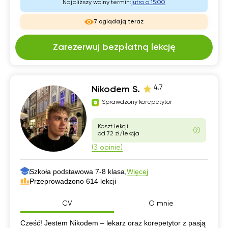
Najbliższy wolny termin:
jutro o 15:00
7 oglądają teraz
Zarezerwuj bezpłatną lekcję
4.7
Nikodem S.
Sprawdzony korepetytor
Koszt lekcji
od 72 zł/lekcja
(3 opinie)
Szkoła podstawowa 7-8 klasa,
Więcej
Przeprowadzono 614 lekcji
CV
O mnie
CV
Cześć! Jestem Nikodem – lekarz oraz korepetytor z pasją