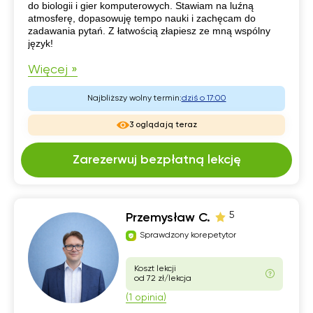
do biologii i gier komputerowych. Stawiam na luźną
atmosferę, dopasowuję tempo nauki i zachęcam do
zadawania pytań. Z łatwością złapiesz ze mną wspólny
język!
Więcej »
Najbliższy wolny termin:
dziś o 17:00
3 oglądają teraz
Zarezerwuj bezpłatną lekcję
5
Przemysław C.
Sprawdzony korepetytor
Koszt lekcji
od 72 zł/lekcja
(1 opinia)