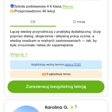
Szkoła podstawowa 4-6 klasa,
Więcej
Przeprowadzono 46 lekcji
CV
O mnie
CV
Łączę wiedzę przyrodniczą z praktyką dydaktyczną. Uczę
poprzez dialog, skojarzenia i aktywną pracę ucznia, a
wiedzę osadzam w realnych zastosowaniach — tak, by
była zrozumiała i łatwa do zapamiętania.
Więcej »
Najbliższy wolny termin:
dziś o 17:00
3 oglądają teraz
Zarezerwuj bezpłatną lekcję
5
Karolina G.