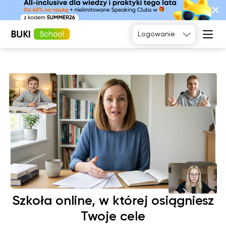
Tak, poproszę
Logowanie
Język
angielski
Matematyka
Język
Fizyka
francuski
Język polski
Język
niemiecki
Chemia
Język
Biologia
hiszpański
Szkoła online, w której osiągniesz
Twoje cele