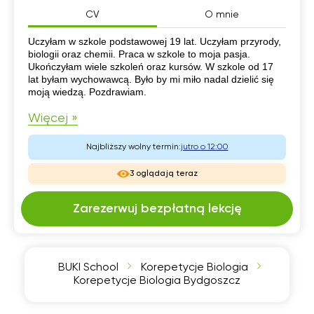
CV
O mnie
CV
Uczyłam w szkole podstawowej 19 lat. Uczyłam przyrody,
biologii oraz chemii. Praca w szkole to moja pasja.
Ukończyłam wiele szkoleń oraz kursów. W szkole od 17
lat byłam wychowawcą. Było by mi miło nadal dzielić się
moją wiedzą. Pozdrawiam.
Więcej »
Najbliższy wolny termin:
jutro o 12:00
3 oglądają teraz
Zarezerwuj bezpłatną lekcję
BUKI School
Korepetycje Biologia
Korepetycje Biologia Bydgoszcz