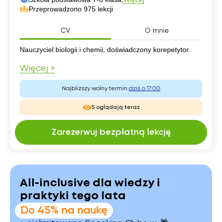
Przeprowadzono 975 lekcji
CV
O mnie
CV
Nauczyciel biologii i chemii, doświadczony korepetytor.
Więcej »
Najbliższy wolny termin:
dziś o 17:00
5 oglądają teraz
Zarezerwuj bezpłatną lekcję
All-inclusive dla wiedzy i
praktyki tego lata
Do 45% na naukę