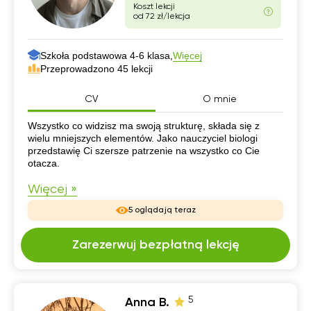
Koszt lekcji
od 72 zł/lekcja
Szkoła podstawowa 4-6 klasa,
Więcej
Przeprowadzono 45 lekcji
CV
O mnie
CV
Wszystko co widzisz ma swoją strukturę, składa się z
wielu mniejszych elementów. Jako nauczyciel biologi
przedstawię Ci szersze patrzenie na wszystko co Cie
otacza.
Więcej »
5 oglądają teraz
Zarezerwuj bezpłatną lekcję
5
Anna B.