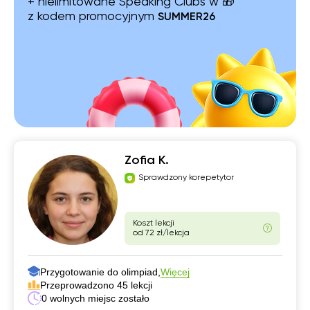
+ nielimitowane Speaking Clubs w 🎁
z kodem promocyjnym
SUMMER26
Zofia K.
Sprawdzony korepetytor
Koszt lekcji
od 72 zł/lekcja
Przygotowanie do olimpiad,
Więcej
Przeprowadzono 45 lekcji
0 wolnych miejsc zostało