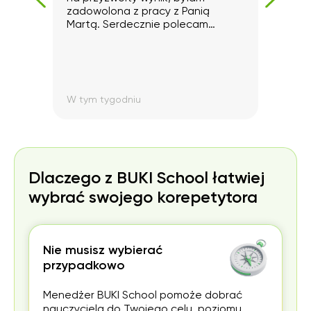
zadowolona z pracy z Panią
Martą. Serdecznie polecam
korepetytorkę!
W tym tygodniu
W ty
Dlaczego z BUKI School łatwiej
wybrać swojego korepetytora
Nie musisz wybierać
przypadkowo
Menedżer BUKI School pomoże dobrać
nauczyciela do Twojego celu, poziomu