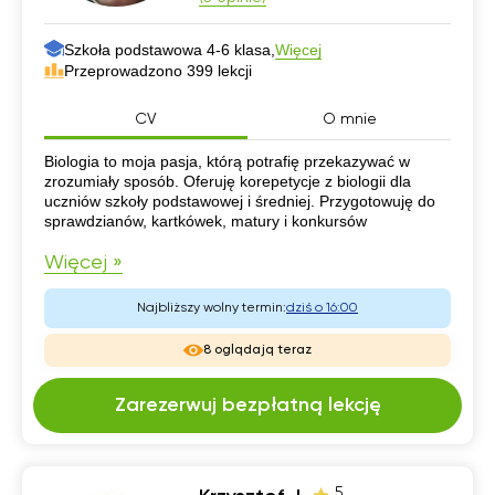
Szkoła podstawowa 4-6 klasa,
Więcej
Przeprowadzono 399 lekcji
CV
O mnie
CV
Biologia to moja pasja, którą potrafię przekazywać w
zrozumiały sposób. Oferuję korepetycje z biologii dla
uczniów szkoły podstawowej i średniej. Przygotowuję do
sprawdzianów, kartkówek, matury i konkursów
Więcej »
Najbliższy wolny termin:
dziś o 16:00
8 oglądają teraz
Zarezerwuj bezpłatną lekcję
5