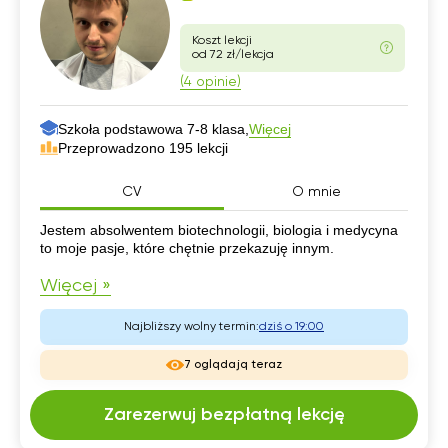
Koszt lekcji
od 72 zł/lekcja
(4 opinie)
Szkoła podstawowa 7-8 klasa,
Więcej
Przeprowadzono 195 lekcji
CV
O mnie
CV
Jestem absolwentem biotechnologii, biologia i medycyna
to moje pasje, które chętnie przekazuję innym.
Więcej »
Najbliższy wolny termin:
dziś o 19:00
7 oglądają teraz
Zarezerwuj bezpłatną lekcję