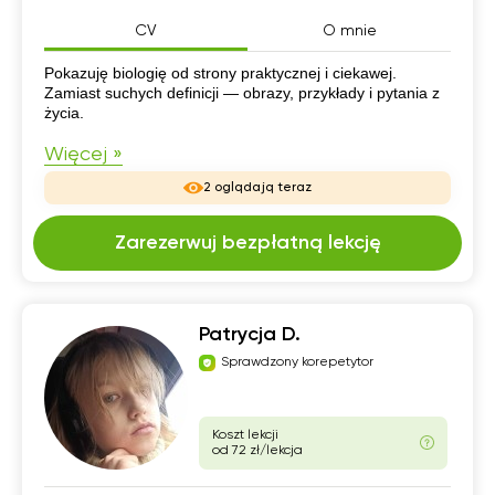
CV
O mnie
CV
Pokazuję biologię od strony praktycznej i ciekawej.
Zamiast suchych definicji — obrazy, przykłady i pytania z
życia.
Więcej »
2 oglądają teraz
Zarezerwuj bezpłatną lekcję
Patrycja D.
Sprawdzony korepetytor
Koszt lekcji
od 72 zł/lekcja