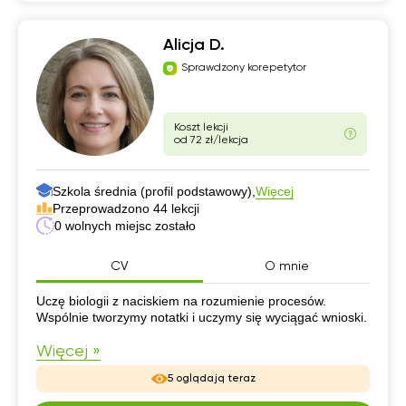
Alicja D.
Sprawdzony korepetytor
Koszt lekcji
od 72 zł/lekcja
Szkola średnia (profil podstawowy),
Więcej
Przeprowadzono 44 lekcji
0 wolnych miejsc zostało
CV
O mnie
CV
Uczę biologii z naciskiem na rozumienie procesów.
Wspólnie tworzymy notatki i uczymy się wyciągać wnioski.
Więcej »
5 oglądają teraz