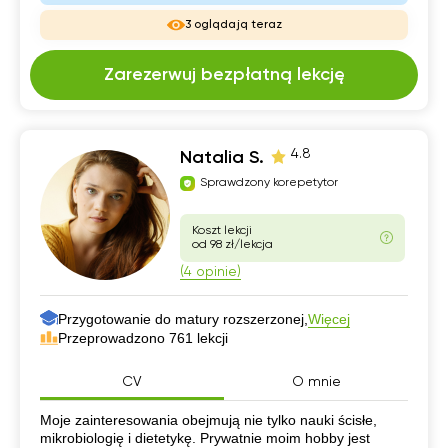
3 oglądają teraz
Zarezerwuj bezpłatną lekcję
4.8
Natalia S.
Sprawdzony korepetytor
Koszt lekcji
od 98 zł/lekcja
(4 opinie)
Przygotowanie do matury rozszerzonej,
Więcej
Przeprowadzono 761 lekcji
CV
O mnie
CV
Moje zainteresowania obejmują nie tylko nauki ścisłe,
mikrobiologię i dietetykę. Prywatnie moim hobby jest