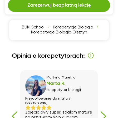
Zarezerwuj bezpłatną lekcję
BUKI School
Korepetycje Biologia
Korepetycje Biologia Olsztyn
Opinia o korepetytorach:
Martyna Marek
o
Marta R.
Korepetytor
biologii
)
Przygotowanie do matury
Szkol
rozszerzonej
Bard
Zajęcia były super, zdałam maturę
wspó
na przyzwoity wynik, byłam