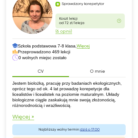
Sprawdzony korepetytor
Koszt lekcji
od 72 zł/lekcja
(6 opinii)
Szkoła podstawowa 7-8 klasa,
Więcej
Przeprowadzono 469 lekcji
0 wolnych miejsc zostało
CV
O mnie
CV
Jestem biolożką, pracuję przy badaniach ekologicznych,
oprócz tego od ok. 4 lat prowadzę korepetycje dla
licealistów i licealistek na poziomie maturalnym. Układy
biologiczne ciągle zaskakują mnie swoją złożonością,
różnorodnością i wrażliwością.
Więcej »
Najbliższy wolny termin:
dziś o 17:00