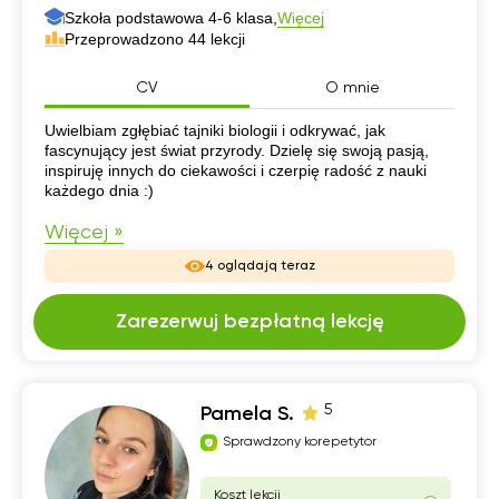
Szkoła podstawowa 4-6 klasa,
Więcej
Przeprowadzono 44 lekcji
CV
O mnie
CV
Uwielbiam zgłębiać tajniki biologii i odkrywać, jak
fascynujący jest świat przyrody. Dzielę się swoją pasją,
inspiruję innych do ciekawości i czerpię radość z nauki
każdego dnia :)
Więcej »
4 oglądają teraz
Zarezerwuj bezpłatną lekcję
5
Pamela S.
Sprawdzony korepetytor
Koszt lekcji