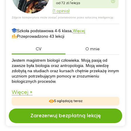
od 72 zł/lekcja
(1 opinia)
Zdjęcie korepetytora może zostać przetworzone przez sztuczną inteligencję.
Szkoła podstawowa 4-6 klasa,
Więcej
Przeprowadzono 43 lekcji
CV
O mnie
CV
Jestem magistrem biologii człowieka. Moją pasją od
zawsze była biologia oraz antropologia. Moją wiedzę
zdobytą na studiach oraz kursach chętnie przekażę innym
uczniom potrzebującym pomocy w zrozumieniu
biologicznych procesów.
Więcej »
5 oglądają teraz
Zarezerwuj bezpłatną lekcję