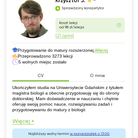
Krzysztof J.
Sprawdzony korepetytor
Koszt lekcji
od 98 zł/lekcja
(21 opinii)
Przygotowanie do matury rozszerzonej,
Więcej
Przeprowadzono 3273 lekcji
5 wolnych miejsc zostało
CV
O mnie
CV
Ukończyłem studia na Uniwersytecie Gdańskim z tytułem
magistra biologii a obecnie przygotowuję się do obrony
doktorskiej. Mam doświadczenie w nauczaniu i chętnie
oferuję swoją pomoc nauce, rozwiązywaniu zadań i
przygotowywaniu do matury z biologii.
Więcej »
Najbliższy wolny termin:
w poniedziałek o 13:00