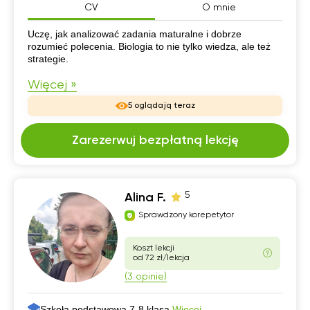
CV
O mnie
CV
Uczę, jak analizować zadania maturalne i dobrze
rozumieć polecenia. Biologia to nie tylko wiedza, ale też
strategie.
Więcej »
5 oglądają teraz
Zarezerwuj bezpłatną lekcję
5
Alina F.
Sprawdzony korepetytor
Koszt lekcji
od 72 zł/lekcja
(3 opinie)
Szkoła podstawowa 7-8 klasa,
Więcej