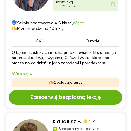
Koszt lekcji
od 72 zł/lekcja
Szkoła podstawowa 4-6 klasa,
Więcej
Przeprowadzono 40 lekcji
CV
O mnie
CV
O tajemnicach życia można porozmawiać z filozofami, ja
natomiast odkryję i wyjaśnię Ci świat życia, które nas
otacza na co dzień, z jego zasadami i paradoksami
Więcej »
2 oglądają teraz
Zarezerwuj bezpłatną lekcję
4.8
Klaudiusz P.
Sprawdzony korepetytor