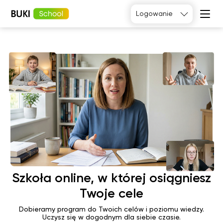
Logowanie
Tak, poproszę
Język
angielski
Matematyka
Język
Fizyka
francuski
Język polski
Język
niemiecki
Chemia
Język
Biologia
hiszpański
Szkoła online, w której osiągniesz
Twoje cele
Dobieramy program do Twoich celów i poziomu wiedzy.
Uczysz się w dogodnym dla siebie czasie.