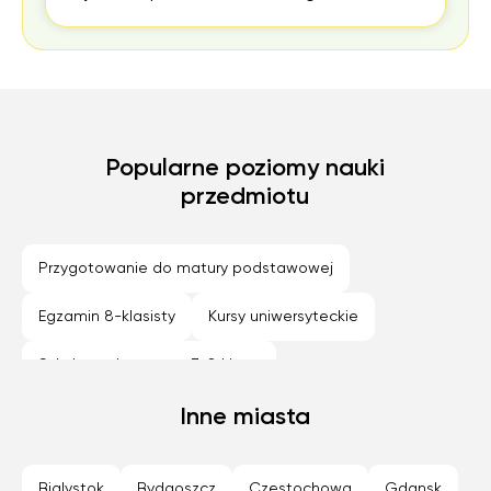
Popularne poziomy nauki
przedmiotu
Przygotowanie do matury podstawowej
Egzamin 8-klasisty
Kursy uniwersyteckie
Szkoła podstawowa 7-8 klasa
Technikum (profil podstawowy)
Inne miasta
Szkola średnia (profil podstawowy)
Bialystok
Bydgoszcz
Częstochowa
Gdansk