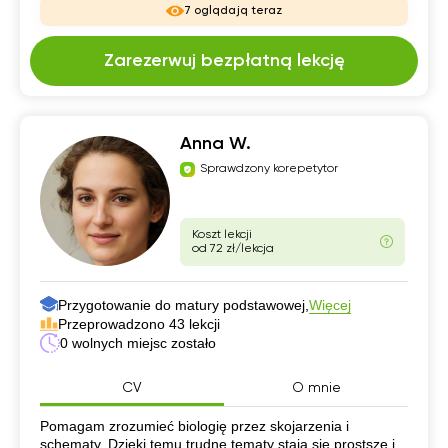
7 oglądają teraz
Zarezerwuj bezpłatną lekcję
Anna W.
Sprawdzony korepetytor
Koszt lekcji
od 72 zł/lekcja
Przygotowanie do matury podstawowej,
Więcej
Przeprowadzono 43 lekcji
0 wolnych miejsc zostało
CV
O mnie
CV
Pomagam zrozumieć biologię przez skojarzenia i
schematy. Dzięki temu trudne tematy stają się prostsze i