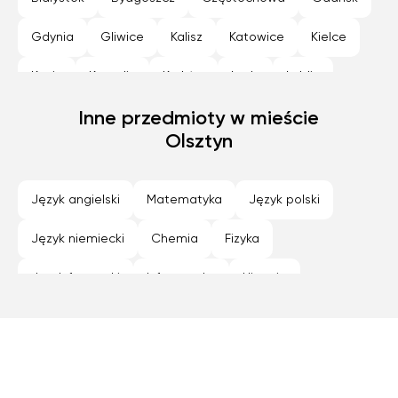
Szkola średnia (profil rozszerzony)
Gdynia
Gliwice
Kalisz
Katowice
Kielce
Technikum (profil rozszerzony)
Konin
Koszalin
Kraków
Lodz
Lublin
Nowy Sącz
Inne przedmioty w mieście
Olsztyn
Opole
Płock
Poznan
Olsztyn
Radom
Rybnik
Rzeszów
Siedlce
Sosnowiec
Szczecin
Tarnów
Toruń
Język angielski
Matematyka
Język polski
Warszawa
Wroclaw
Zabrze
Zamość
Język niemiecki
Chemia
Fizyka
Zielona Góra
Język francuski
Informatyka
Historia
Geografia
Programowanie
Język hiszpański