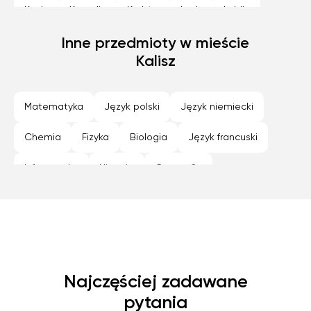
Konin
Koszalin
Kraków
Lodz
Lublin
Nowy Sącz
Inne przedmioty w mieście
Olsztyn
Opole
Płock
Poznan
Kalisz
Radom
Rybnik
Rzeszów
Siedlce
Sosnowiec
Szczecin
Tarnów
Toruń
Matematyka
Język polski
Język niemiecki
Warszawa
Wroclaw
Zabrze
Zamość
Chemia
Fizyka
Biologia
Język francuski
Zielona Góra
Informatyka
Historia
Geografia
Programowanie
Język hiszpański
Najczęściej zadawane
pytania