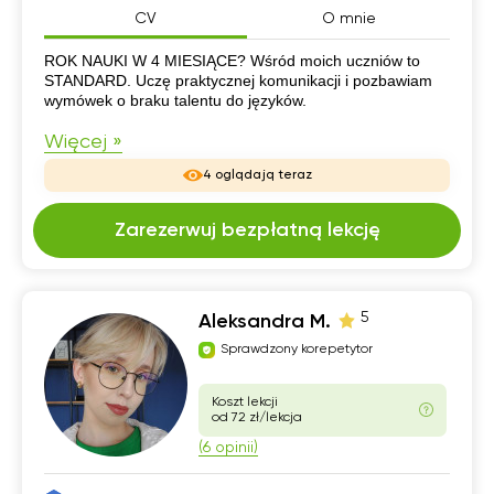
CV
O mnie
CV
ROK NAUKI W 4 MIESIĄCE? Wśród moich uczniów to
STANDARD. Uczę praktycznej komunikacji i pozbawiam
wymówek o braku talentu do języków.
Więcej »
4 oglądają teraz
Zarezerwuj bezpłatną lekcję
5
Aleksandra M.
Sprawdzony korepetytor
Koszt lekcji
od 72 zł/lekcja
(6 opinii)