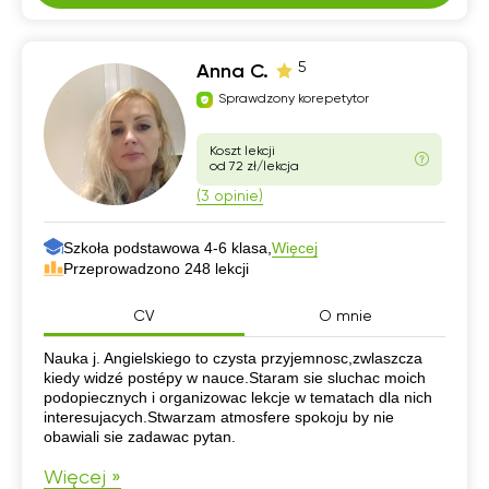
5
Anna C.
Sprawdzony korepetytor
Koszt lekcji
od 72 zł/lekcja
(3 opinie)
Szkoła podstawowa 4-6 klasa,
Więcej
Przeprowadzono 248 lekcji
CV
O mnie
CV
Nauka j. Angielskiego to czysta przyjemnosc,zwlaszcza
kiedy widzé postépy w nauce.Staram sie sluchac moich
podopiecznych i organizowac lekcje w tematach dla nich
interesujacych.Stwarzam atmosfere spokoju by nie
obawiali sie zadawac pytan.
Więcej »