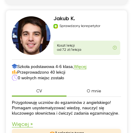
Jakub K.
Sprawdzony korepetytor
Koszt lekcji
od 72 zł/lekcja
Szkoła podstawowa 4-6 klasa,
Więcej
Przeprowadzono 40 lekcji
0 wolnych miejsc zostało
CV
O mnie
CV
Przygotowuję uczniów do egzaminów z angielskiego!
Pomagam usystematyzować wiedzę, nauczyć się
kluczowego słownictwa i ćwiczyć zadania egzaminacyjne.
Więcej »