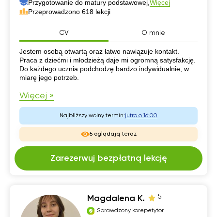
Przygotowanie do matury podstawowej,
Więcej
Przeprowadzono 618 lekcji
CV
O mnie
CV
Jestem osobą otwartą oraz łatwo nawiązuje kontakt.
Praca z dziećmi i młodzieżą daje mi ogromną satysfakcję.
Do każdego ucznia podchodzę bardzo indywidualnie, w
miarę jego potrzeb.
Więcej »
Najbliższy wolny termin:
jutro o 16:00
5 oglądają teraz
Zarezerwuj bezpłatną lekcję
5
Magdalena K.
Sprawdzony korepetytor