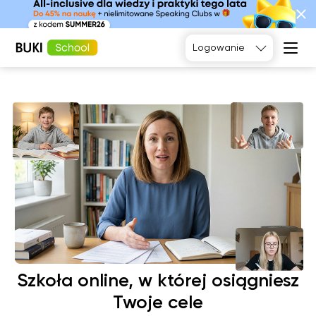
Tak, poproszę
Logowanie
Język
angielski
Matematyka
Język
Fizyka
francuski
Język polski
Język
niemiecki
Chemia
Język
Biologia
hiszpański
Szkoła online, w której osiągniesz
Twoje cele