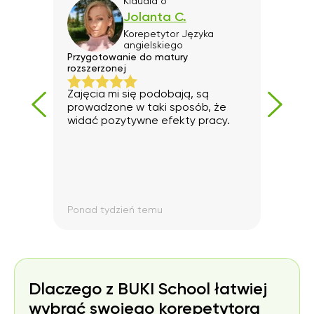
Klaudia
o
Jolanta C.
Korepetytor
Języka
angielskiego
Przygotowanie do matury
Dla d
rozszerzonej
opin
Zajęcia mi się podobają, są
zaws
prowadzone w taki sposób, że
adzi
pozy
widać pozytywne efekty pracy.
uczą
Ponad tydzień temu
Pona
Dlaczego z BUKI School łatwiej
wybrać swojego korepetytora