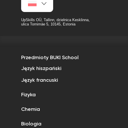
UpSkills OÜ, Tallinn, dzielnica Kesklinna,
ulica Tornimäe 5, 10145, Estonia
Przedmioty BUKI School
Język hiszpański
Język francuski
Fizyka
Chemia
Biologia