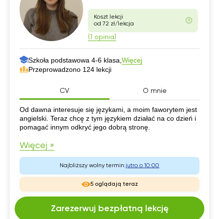
Koszt lekcji
od 72 zł/lekcja
(1 opinia)
Szkoła podstawowa 4-6 klasa,
Więcej
Przeprowadzono 124 lekcji
CV
O mnie
CV
Od dawna interesuje się językami, a moim faworytem jest
angielski. Teraz chcę z tym językiem działać na co dzień i
pomagać innym odkryć jego dobrą stronę.
Więcej »
Najbliższy wolny termin:
jutro o 10:00
5 oglądają teraz
Zarezerwuj bezpłatną lekcję