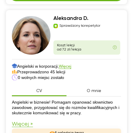
Aleksandra D.
Sprawdzony korepetytor
Koszt lekcji
od 72 zł/lekcja
Angielski w korporacji,
Więcej
Przeprowadzono 45 lekcji
0 wolnych miejsc zostało
CV
O mnie
CV
Angielski w biznesie! Pomagam opanować słownictwo
zawodowe, przygotować się do rozmów kwalifikacyjnych i
skutecznie komunikować się w pracy.
Więcej »
5 oglądają teraz