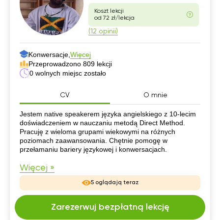
Koszt lekcji
od 72 zł/lekcja
(12 opinii)
Konwersacje,
Więcej
Przeprowadzono 809 lekcji
0 wolnych miejsc zostało
CV
O mnie
CV
Jestem native speakerem języka angielskiego z 10-lecim
doświadczeniem w nauczaniu metodą Direct Method.
Pracuję z wieloma grupami wiekowymi na różnych
poziomach zaawansowania. Chętnie pomogę w
przełamaniu bariery językowej i konwersacjach.
Więcej »
5 oglądają teraz
Zarezerwuj bezpłatną lekcję