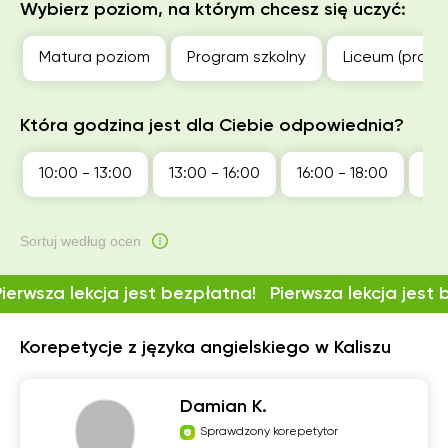
Wybierz poziom, na którym chcesz się uczyć:
Matura poziom
Program szkolny
Liceum (profil
Która godzina jest dla Ciebie odpowiednia?
10:00 - 13:00
13:00 - 16:00
16:00 - 18:00
18:
Sortuj według ocen
Pierwsza lekcja jest bezpłatna!
Pierwsza lekcja jest
Korepetycje z języka angielskiego w Kaliszu
Damian K.
Sprawdzony korepetytor