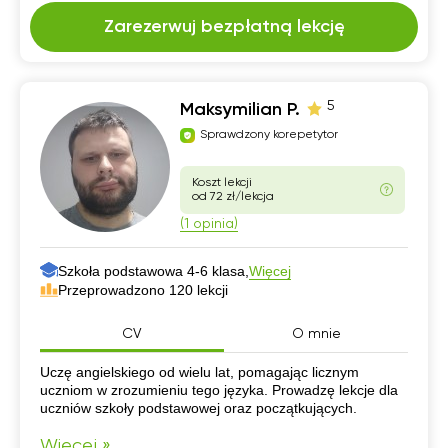
Zarezerwuj bezpłatną lekcję
5
Maksymilian P.
Sprawdzony korepetytor
Koszt lekcji
od 72 zł/lekcja
(1 opinia)
Szkoła podstawowa 4-6 klasa,
Więcej
Przeprowadzono 120 lekcji
CV
O mnie
CV
Uczę angielskiego od wielu lat, pomagając licznym
uczniom w zrozumieniu tego języka. Prowadzę lekcje dla
uczniów szkoły podstawowej oraz początkujących.
Więcej »