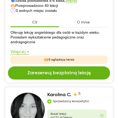
Szkoła podstawowa 4-6 klasa,
Więcej
Przeprowadzono 40 lekcji
0 wolnych miejsc zostało
CV
O mnie
CV
Oferuję lekcję angielskiego dla osób w każdym wieku.
Posiadam wykształcenie pedagogiczne oraz
andragogiczne
Więcej »
5 oglądają teraz
Zarezerwuj bezpłatną lekcję
5
Karolina C.
Sprawdzony korepetytor
Koszt lekcji
od 72 zł/lekcja