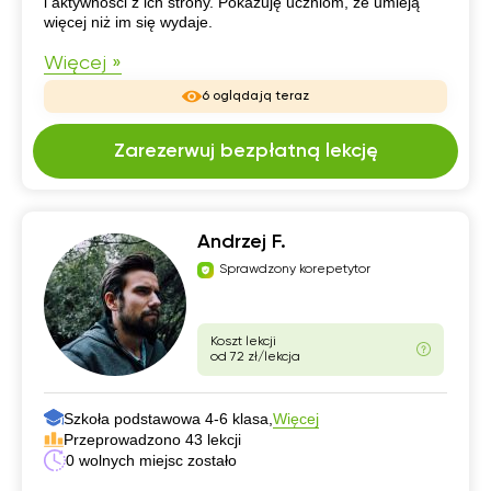
i aktywności z ich strony. Pokazuję uczniom, że umieją
więcej niż im się wydaje.
Więcej »
6 oglądają teraz
Zarezerwuj bezpłatną lekcję
Andrzej F.
Sprawdzony korepetytor
Koszt lekcji
od 72 zł/lekcja
Szkoła podstawowa 4-6 klasa,
Więcej
Przeprowadzono 43 lekcji
0 wolnych miejsc zostało