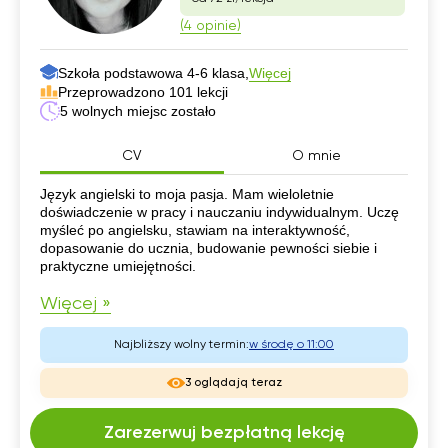
(4 opinie)
Szkoła podstawowa 4-6 klasa,
Więcej
Przeprowadzono 101 lekcji
5 wolnych miejsc zostało
CV
O mnie
CV
Język angielski to moja pasja. Mam wieloletnie
doświadczenie w pracy i nauczaniu indywidualnym. Uczę
myśleć po angielsku, stawiam na interaktywność,
dopasowanie do ucznia, budowanie pewności siebie i
praktyczne umiejętności.
Więcej »
Najbliższy wolny termin:
w środę o 11:00
3 oglądają teraz
Zarezerwuj bezpłatną lekcję