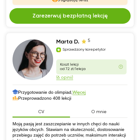
3 oglądają teraz
Zarezerwuj bezpłatną lekcję
5
Marta D.
Sprawdzony korepetytor
Koszt lekcji
od 72 zł/lekcja
(6 opinii)
Przygotowanie do olimpiad,
Więcej
Przeprowadzono 408 lekcji
CV
O mnie
CV
Moją pasją jest zaszczepianie w innych chęci do nauki
języków obcych. Stawiam na skuteczność, dostosowanie
przebiegu zajęć do potrzeb uczniów, maksimum interakcji