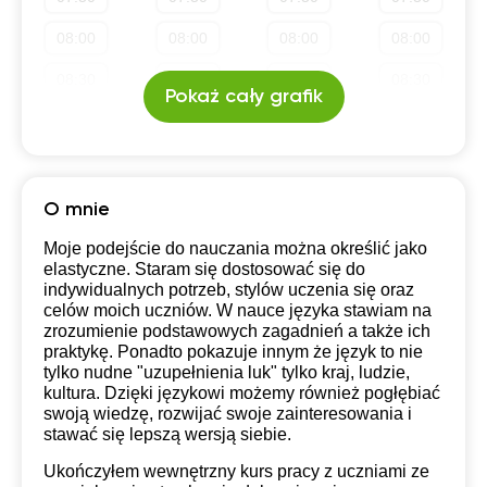
19:30
19:30
19:30
19:30
08:00
08:00
08:00
08:00
20:00
20:00
20:00
20:00
08:30
08:30
08:30
08:30
Pokaż cały grafik
20:30
20:30
20:30
20:30
09:00
09:00
09:00
09:00
21:00
21:00
21:00
21:00
09:30
09:30
09:30
09:30
10:00
10:00
10:00
10:00
O mnie
10:30
10:30
10:30
10:30
Moje podejście do nauczania można określić jako
elastyczne. Staram się dostosować się do
11:00
11:00
11:00
11:00
indywidualnych potrzeb, stylów uczenia się oraz
celów moich uczniów. W nauce języka stawiam na
11:30
11:30
11:30
11:30
zrozumienie podstawowych zagadnień a także ich
praktykę. Ponadto pokazuje innym że język to nie
12:00
12:00
12:00
12:00
tylko nudne "uzupełnienia luk" tylko kraj, ludzie,
kultura. Dzięki językowi możemy również pogłębiać
12:30
12:30
12:30
12:30
swoją wiedzę, rozwijać swoje zainteresowania i
stawać się lepszą wersją siebie.
13:00
13:00
13:00
13:00
Ukończyłem wewnętrzny kurs pracy z uczniami ze