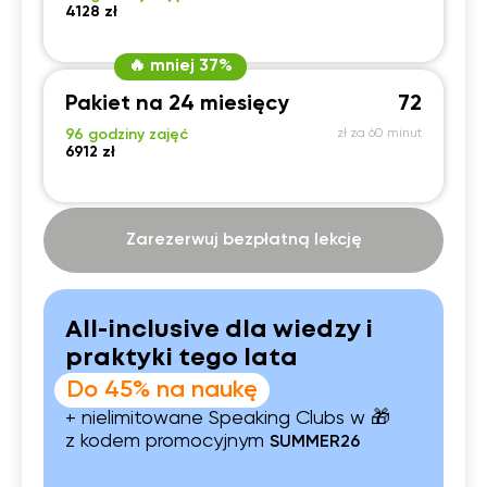
4128 zł
🔥 mniej 37%
Pakiet na 24 miesięcy
72
96 godziny zajęć
zł za 60 minut
6912 zł
Zarezerwuj bezpłatną lekcję
All-inclusive dla wiedzy i
praktyki tego lata
Do 45% na naukę
+ nielimitowane Speaking Clubs w 🎁
z kodem promocyjnym
SUMMER26