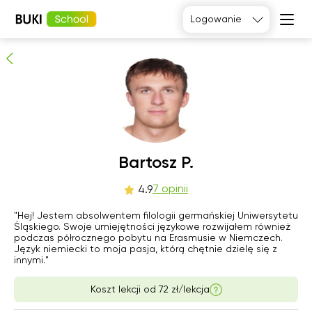
Bartosz P.
Logowanie
7
osób poleca
Język
angielski
Matematyka
Język
Fizyka
francuski
Język polski
Język
niemiecki
Chemia
Język
Biologia
Bartosz P.
hiszpański
czw
7 opinii
pią
sob
nie
4.9
6
7
8
9
"Hej! Jestem absolwentem filologii germańskiej Uniwersytetu
Śląskiego. Swoje umiejętności językowe rozwijałem również
podczas półrocznego pobytu na Erasmusie w Niemczech.
06:00
06:00
06:00
06:00
Język niemiecki to moja pasja, którą chętnie dzielę się z
innymi."
06:30
06:30
06:30
06:30
Koszt lekcji od
72 zł/lekcja
07:00
07:00
07:00
07:00