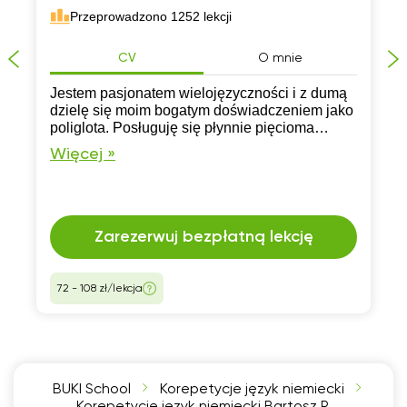
Przeprowadzono 1252 lekcji
CV
O mnie
Jestem pasjonatem wielojęzyczności i z dumą
dzielę się moim bogatym doświadczeniem jako
poliglota. Posługuję się płynnie pięcioma
językami, obejmując angielski i niemiecki, a
Więcej »
także włoski, słowacki i rosyjski.
Zarezerwuj bezpłatną lekcję
72 - 108 zł/lekcja
BUKI School
Korepetycje język niemiecki