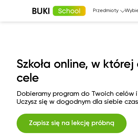
Przedmioty
Wybie
Matematyka
Język angi
Fizyka
Język fran
Język polski
Język nie
Szkoła online, w której
Chemia
Język his
cele
Biologia
Dobieramy program do Twoich celów i
Uczysz się w dogodnym dla siebie czas
Zapisz się na lekcję próbną