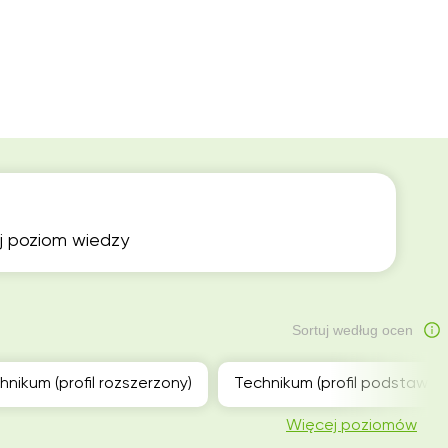
ój poziom wiedzy
Sortuj według ocen
hnikum (profil rozszerzony)
Technikum (profil podstawow
Więcej poziomów