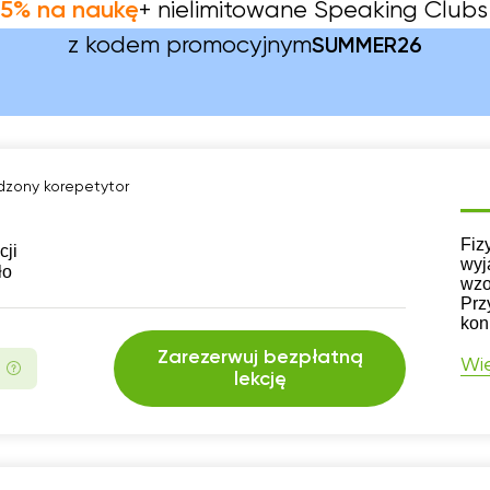
5% na naukę
+ nielimitowane Speaking Clubs
z kodem promocyjnym
SUMMER26
zony korepetytor
CV
Fiz
cji
wyj
ło
wzo
Prz
kon
Zarezerwuj bezpłatną
Wię
lekcję