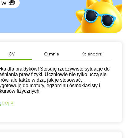
 w 🎁
CV
O mnie
Kalendarz
yka dla praktyków! Stosuję rzeczywiste sytuacje do
aśniania praw fizyki. Uczniowie nie tylko uczą się
rów, ale także widzą, jak je stosować.
ygotowuję do matury, egzaminu ósmoklasisty i
kursów fizycznych.
cej »