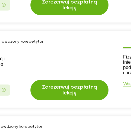
Zarezerwuj bezpłatną
lekcję
rawdzony korepetytor
CV
Fiz
cji
int
ło
pod
i p
Wię
Zarezerwuj bezpłatną
lekcję
rawdzony korepetytor