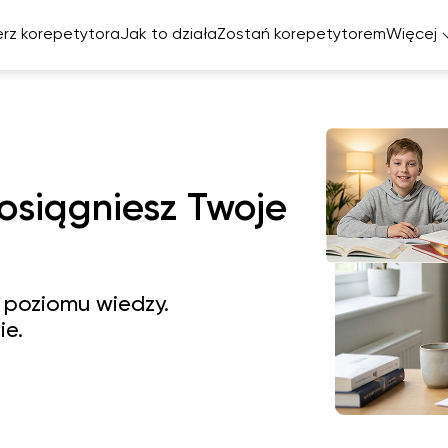
rz korepetytora
Jak to działa
Zostań korepetytorem
Więcej
Ta
elski
cuski
miecki
 osiągniesz Twoje
zpański
 poziomu wiedzy.
ie.