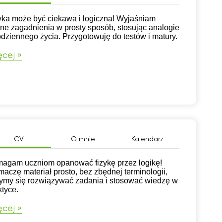
yka może być ciekawa i logiczna! Wyjaśniam
dne zagadnienia w prosty sposób, stosując analogie
odziennego życia. Przygotowuję do testów i matury.
cej »
CV
O mnie
Kalendarz
agam uczniom opanować fizykę przez logikę!
maczę materiał prosto, bez zbędnej terminologii,
ymy się rozwiązywać zadania i stosować wiedzę w
ktyce.
cej »