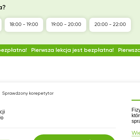
a?
18:00 - 19:00
19:00 - 20:00
20:00 - 22:00
 bezpłatna!
Pierwsza lekcja jest bezpłatna!
Pierwsza
Sprawdzony korepetytor
CV
Fiz
cji
któ
ło
spr
Wię