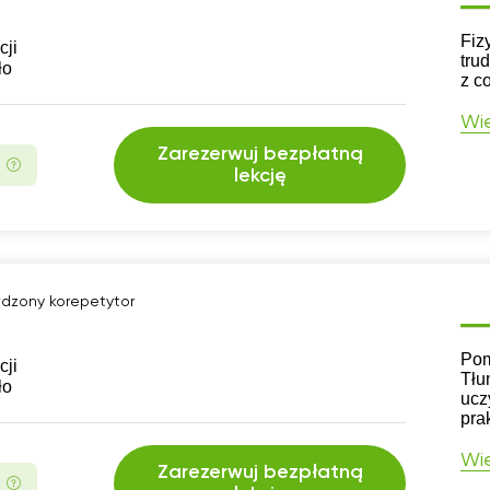
CV
Fiz
cji
tru
ło
z c
Wię
Zarezerwuj bezpłatną
lekcję
dzony korepetytor
CV
Pom
cji
Tłu
ło
ucz
pra
Wię
Zarezerwuj bezpłatną