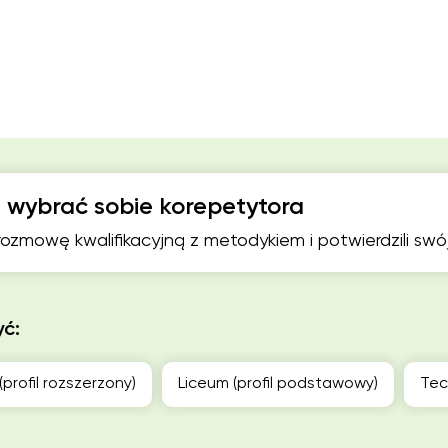
 wybrać sobie korepetytora
 rozmowę kwalifikacyjną z metodykiem i potwierdzili sw
yć:
(profil rozszerzony)
Liceum (profil podstawowy)
Tec