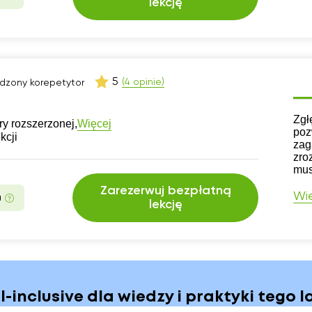
lekcję
5
(4 opinie)
dzony korepetytor
CV
Zgł
Więcej
y rozszerzonej,
poz
kcji
zag
zro
mus
Zarezerwuj bezpłatną
Wię
a
lekcję
ll-inclusive dla wiedzy i praktyki tego l