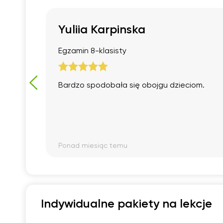
17:00
17:00
17:00
17:30
17:30
17:30
Yuliia Karpinska
18:00
18:00
18:00
j
Egzamin 8-klasisty
18:30
18:30
18:30
19:00
19:00
19:00
Bardzo spodobała się obojgu dzieciom.
19:30
19:30
19:30
20:00
20:00
20:00
20:30
20:30
20:30
Ponad miesiąc temu
21:00
21:00
21:00
Indywidualne pakiety na lekcje