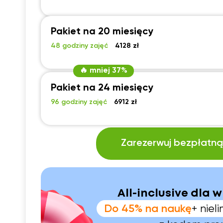
Pakiet na 20 miesięcy
48 godziny zajęć
4128 zł
🔥 mniej 37%
Pakiet na 24 miesięcy
96 godziny zajęć
6912 zł
Zarezerwuj bezpłatną 
All-inclusive dla w
Do 45% na naukę
+ nie