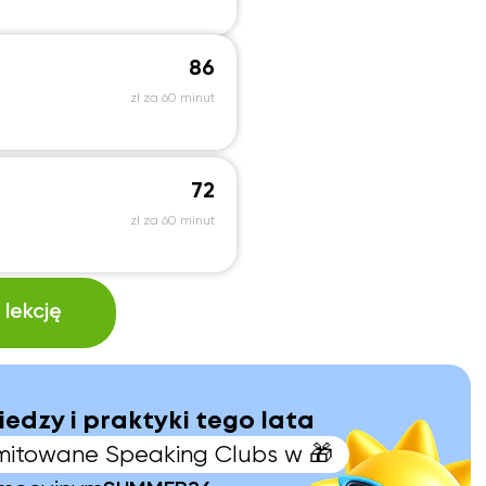
86
zł za 60 minut
72
zł za 60 minut
lekcję
iedzy i praktyki tego lata
limitowane Speaking Clubs w 🎁