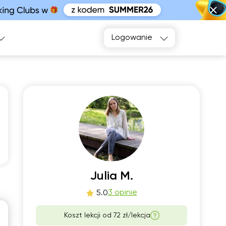
Logowanie
o
czw
2
13
Julia M.
00
06:00
3 opinie
5.0
30
06:30
Koszt lekcji od
72 zł/lekcja
00
07:00