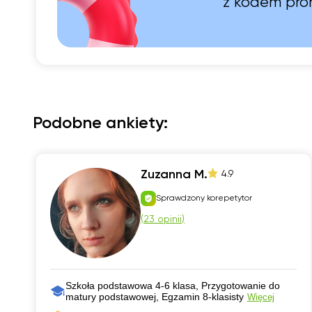
z kodem pr
Podobne ankiety:
Zuzanna M.
4.9
Sprawdzony korepetytor
(
23 opinii
)
Szkoła podstawowa 4-6 klasa, Przygotowanie do
matury podstawowej, Egzamin 8-klasisty
Więcej