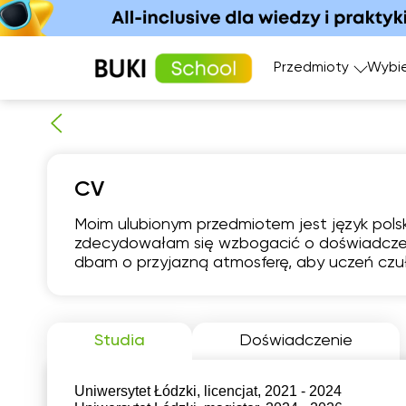
Przedmioty
Wybie
Matematyka
Język angi
CV
Fizyka
Język fran
Język polski
Język nie
Moim ulubionym przedmiotem jest język polski
Chemia
Język his
zdecydowałam się wzbogacić o doświadczenia
pią
Biologia
dbam o przyjazną atmosferę, aby uczeń czuł
7
06:00
0
Studia
Doświadczenie
06:30
0
Uniwersytet Łódzki, licencjat, 2021 - 2024
07:00
0