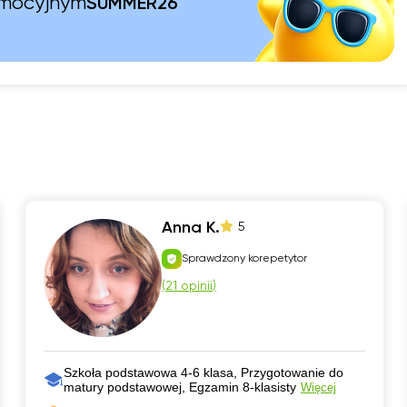
omocyjnym
SUMMER26
Anna K.
5
Sprawdzony korepetytor
(
21 opinii
)
Szkoła podstawowa 4-6 klasa, Przygotowanie do
matury podstawowej, Egzamin 8-klasisty
Więcej