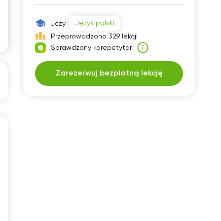
30
07:30
Język polski
Uczy
00
08:00
Przeprowadzono 329 lekcji
Sprawdzony korepetytor
30
08:30
00
09:00
Zarezerwuj bezpłatną lekcję
30
09:30
00
10:00
30
10:30
00
11:00
30
11:30
00
12:00
30
12:30
00
13:00